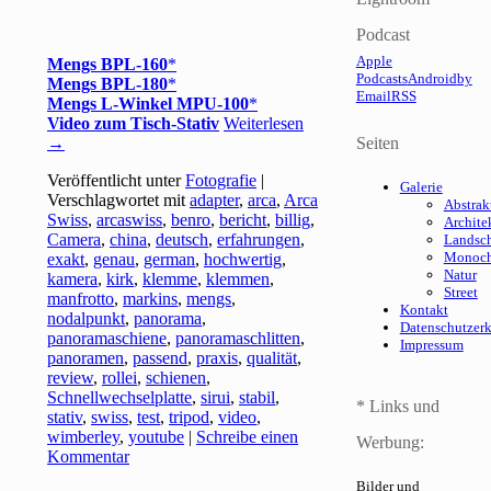
Podcast
Apple
Mengs BPL-160
Podcasts
Android
by
Mengs BPL-180
Email
RSS
Mengs L-Winkel MPU-100
Video zum Tisch-Stativ
Weiterlesen
→
Seiten
Veröffentlicht unter
Fotografie
|
Galerie
Verschlagwortet mit
adapter
,
arca
,
Arca
Abstrak
Swiss
,
arcaswiss
,
benro
,
bericht
,
billig
,
Archite
Camera
,
china
,
deutsch
,
erfahrungen
,
Landsch
Monoc
exakt
,
genau
,
german
,
hochwertig
,
Natur
kamera
,
kirk
,
klemme
,
klemmen
,
Street
manfrotto
,
markins
,
mengs
,
Kontakt
nodalpunkt
,
panorama
,
Datenschutzer
panoramaschiene
,
panoramaschlitten
,
Impressum
panoramen
,
passend
,
praxis
,
qualität
,
review
,
rollei
,
schienen
,
Schnellwechselplatte
,
sirui
,
stabil
,
* Links und
stativ
,
swiss
,
test
,
tripod
,
video
,
wimberley
,
youtube
|
Schreibe einen
Werbung:
Kommentar
Bilder und