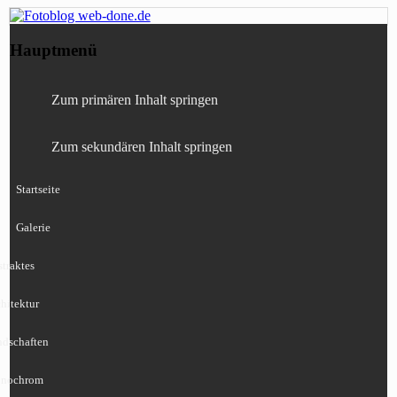
Fotografie, Blog, Lightroom, Tests,
Fotoblog web-done.de
Hauptmenü
Canon, Nikon, Sony
Zum primären Inhalt springen
Zum sekundären Inhalt springen
Startseite
Galerie
traktes
hitektur
ndschaften
nochrom