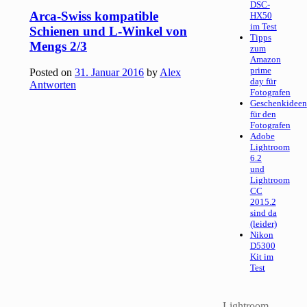
DSC-
Arca-Swiss kompatible
HX50
im Test
Schienen und L-Winkel von
Tipps
Mengs 2/3
zum
Amazon
prime
Posted on
31. Januar 2016
by
Alex
day für
Antworten
Fotografen
Geschenkideen
für den
Fotografen
Adobe
Lightroom
6.2
und
Lightroom
CC
2015.2
sind da
(leider)
Nikon
D5300
Kit im
Test
Lightroom