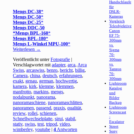
Handschlaufe
für
Mengs DC-38
DSLR-
Kameras
Mengs DC-50
Vergleich
Mengs DC-25
Teleobjektive
Mengs DDC-50
Canon
Mengs BPL-160
EF 75-
Mengs BPL-180
300mm
Mengs L-Winkel MPU-100
vs.
Weiterlesen
→
Sigma
70-
Veröffentlicht unter
Fotografie
|
300mm
vs.
Verschlagwortet mit
adapter
,
arca
,
Arca
Tamron
Swiss
,
arcaswiss
,
benro
,
bericht
,
billig
,
70-
Camera
,
china
,
deutsch
,
erfahrungen
,
300mm
exakt
,
genau
,
german
,
hochwertig
,
Lightroom
kamera
,
kirk
,
klemme
,
klemmen
,
Katalog
manfrotto
,
markins
,
mengs
,
und
nodalpunkt
,
panorama
,
Bilder
panoramaschiene
,
panoramaschlitten
,
Backup
Lightroom
panoramen
,
passend
,
praxis
,
qualität
,
Screencast
review
,
rollei
,
schienen
,
-
Schnellwechselplatte
,
sirui
,
stabil
,
Escalator
stativ
,
swiss
,
test
,
tripod
,
video
,
Street
wimberley
,
youtube
|
4
Antworten
Sony