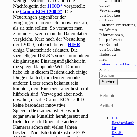
wenigen Wochen hat Canon die
nutzt, stimmst
du der
Nachfolgerin der
1100D
vorgestellt:
Verwendung
die
Canon EOS 1200D
. Die
von Cookies
Neuerungen gegenüber der
und unserer
Vorgängerin hören sich innovativer an,
Datenschutzerklärung
als sie sein sollten. So vermutet man
zu. Weitere
zumindest, wenn man die Datenblätter
Informationen,
vergleicht. Kurz nach der Vorstellung
beispielsweise
der 1200D, habe ich bereits
HIER
zur Kontrolle
von Cookies,
einige Unterschiede erläutert. Die
findest du
vierstelligen DSLR’s von Canon bilden
hier:
die günstigste Einstiegsmöglichkeit in
Datenschutzerklärung
die spiegelklappende Welt. Darum
Suchen
habe ich in diesem Bericht auch einige
Dinge erläutert, die dem einen oder
anderen Leser schon bekannt sein
könnten, dem Einsteiger aber bestimmt
hilfreich sind. Vorweg sei aber noch
Beliebte
erwähnt, das die Canon EOS 1200D
keine besonders innovative
Artikel
Spiegelreflexkamera ist. Sie wurde
sogar etwas künstlich herabgesetzt und
DIE
bietet lediglich Dinge, die andere
Handschlaufe
Kameras schon seit vielen Jahren
für
besitzen. Nichtsdestotrotz ist die EOS
DSLR-