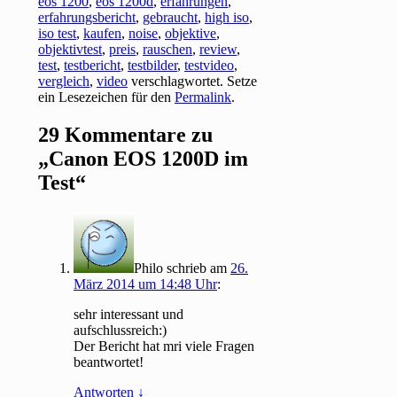
eos 1200
,
eos 1200d
,
erfahrungen
,
erfahrungsbericht
,
gebraucht
,
high iso
,
iso test
,
kaufen
,
noise
,
objektive
,
objektivtest
,
preis
,
rauschen
,
review
,
test
,
testbericht
,
testbilder
,
testvideo
,
vergleich
,
video
verschlagwortet. Setze
ein Lesezeichen für den
Permalink
.
29 Kommentare zu
„
Canon EOS 1200D im
Test
“
Philo
schrieb
am
26.
März 2014 um 14:48 Uhr
:
sehr interessant und
aufschlussreich:)
Der Bericht hat mri viele Fragen
beantwortet!
Antworten
↓