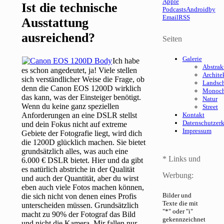
Apple
Ist die technische
Podcasts
Android
by
Email
RSS
Ausstattung
ausreichend?
Seiten
Galerie
Ich habe
Abstrak
es schon angedeutet, ja! Viele stellen
Archite
sich verständlicher Weise die Frage, ob
Landsch
denn die Canon EOS 1200D wirklich
Monoc
das kann, was der Einsteiger benötigt.
Natur
Wenn du keine ganz speziellen
Street
Anforderungen an eine DSLR stellst
Kontakt
Datenschutzer
und dein Fokus nicht auf extreme
Impressum
Gebiete der Fotografie liegt, wird dich
die 1200D glücklich machen. Sie bietet
grundsätzlich alles, was auch eine
* Links und
6.000 € DSLR bietet. Hier und da gibt
es natürlich abstriche in der Qualität
Werbung:
und auch der Quantität, aber du wirst
eben auch viele Fotos machen können,
Bilder und
die sich nicht von denen eines Profis
Texte die mit
unterscheiden müssen. Grundsätzlich
"*" oder "i"
macht zu 90% der Fotograf das Bild
gekennzeichnet
und nicht die Kamera. Mir fallen nur