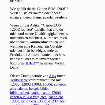
klar sein.
Wie gefällt dir die Canon EOS 1200D?
Wirst du sie dir kaufen oder eher zu
einem anderen Kameramodell greifen?
Wenn dir der Artikel "Canon EOS
1200D im Test" gefallen hat und du
mich und meine Unabhängigkeit etwas
unterstützen möchtest, würde ich mich
über deinen
Kommentar
freuen und
wenn du eine Kamera, ein Objektiv
oder auch ein beliebiges anderes
Produkt bei Amazon kaufen möchtest,
kannst du dies zum unveränderten
Kaufpreis
HIER
* bestellen. Vielen
Dank!
Dieser Eintrag wurde von
Alex
unter
Testberichte
veröffentlicht und mit
1200d
,
1200d 1100d
,
1300d
,
abgebot
,
alternaitven
,
beispielbilder
,
bildrauschen
,
canon
,
canon 1200d
,
canon 60d 70d vergleich
,
canon eos
1200d
,
canon eos 1300d
,
d1200
,
eos
,