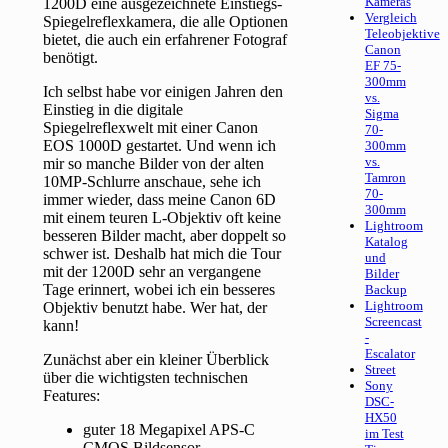
Kameras
1200D eine ausgezeichnete Einstiegs-
Vergleich
Spiegelreflexkamera, die alle Optionen
Teleobjektive
bietet, die auch ein erfahrener Fotograf
Canon
benötigt.
EF 75-
300mm
Ich selbst habe vor einigen Jahren den
vs.
Einstieg in die digitale
Sigma
Spiegelreflexwelt mit einer Canon
70-
EOS 1000D gestartet. Und wenn ich
300mm
vs.
mir so manche Bilder von der alten
Tamron
10MP-Schlurre anschaue, sehe ich
70-
immer wieder, dass meine Canon 6D
300mm
mit einem teuren L-Objektiv oft keine
Lightroom
besseren Bilder macht, aber doppelt so
Katalog
schwer ist. Deshalb hat mich die Tour
und
mit der 1200D sehr an vergangene
Bilder
Tage erinnert, wobei ich ein besseres
Backup
Lightroom
Objektiv benutzt habe. Wer hat, der
Screencast
kann!
-
Escalator
Zunächst aber ein kleiner Überblick
Street
über die wichtigsten technischen
Sony
Features:
DSC-
HX50
guter 18 Megapixel APS-C
im Test
CMOS Bildsensor