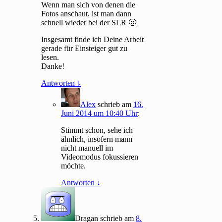
Wenn man sich von denen die
Fotos anschaut, ist man dann
schnell wieder bei der SLR 🙂
Insgesamt finde ich Deine Arbeit
gerade für Einsteiger gut zu
lesen.
Danke!
Antworten
↓
Alex
schrieb
am
16.
Juni 2014 um 10:40 Uhr
:
Stimmt schon, sehe ich
ähnlich, insofern mann
nicht manuell im
Videomodus fokussieren
möchte.
Antworten
↓
Dragan
schrieb
am
8.