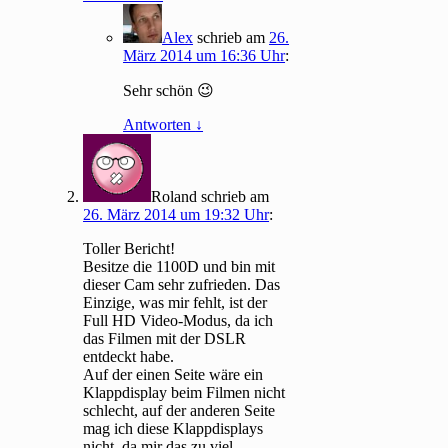
Alex
schrieb
am
26.
März 2014 um 16:36 Uhr
:
Sehr schön 😉
Antworten
↓
Roland
schrieb
am
26. März 2014 um 19:32 Uhr
:
Toller Bericht!
Besitze die 1100D und bin mit
dieser Cam sehr zufrieden. Das
Einzige, was mir fehlt, ist der
Full HD Video-Modus, da ich
das Filmen mit der DSLR
entdeckt habe.
Auf der einen Seite wäre ein
Klappdisplay beim Filmen nicht
schlecht, auf der anderen Seite
mag ich diese Klappdisplays
nicht, da mir das zu viel