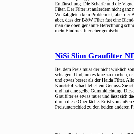
Enttäuschung. Die Schärfe und die Vignett
Filter. Der Filter ist außerdem nicht ganz
Weißabgleich kein Problem ist, aber der Bi
aber, dass der B&W Filter fast eine Blend
man die oben genannte Berechnung schnell
mein Eindruck hier eher gemischt.
NiSi Slim Graufilter N
Bei dem Preis muss der nicht wirklich so
schlagen. Und, um es kurz zu machen, er 
und etwas besser als der Haida Filter. All
Kunststoffschachtel ist ein Genuss. Sie is
und hat eine gelbe Gummidichtung. Diese 
Graufilter es etwas rauer und lässt sich d
durch diese Oberfläche. Er ist von außen s
Preisunterschied zu den beiden anderen Fi