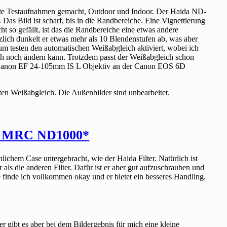
hlte Testaufnahmen gemacht, Outdoor und Indoor. Der Haida ND-
el. Das Bild ist scharf, bis in die Randbereiche. Eine Vignettierung
cht so gefällt, ist das die Randbereiche eine etwas andere
zlich dunkelt er etwas mehr als 10 Blendenstufen ab, was aber
 zum testen den automatischen Weißabgleich aktiviert, wobei ich
ch noch ändern kann. Trotzdem passt der Weißabgleich schon
 Canon EF 24-105mm IS L Objektiv an der Canon EOS 6D
rten Weißabgleich. Die Außenbilder sind unbearbeitet.
o MRC ND1000
ichem Case untergebracht, wie der Haida Filter. Natürlich ist
als die anderen Filter. Dafür ist er aber gut aufzuschrauben und
 finde ich vollkommen okay und er bietet ein besseres Handling.
er gibt es aber bei dem Bildergebnis für mich eine kleine