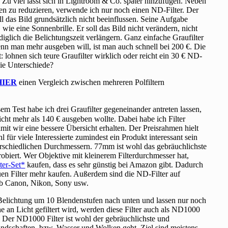
. Zu viel lässt sich in Lightroom & Co. später hinzufügen. Neben
en zu reduzieren, verwende ich nur noch einen ND-Filter. Der
oll das Bild grundsätzlich nicht beeinflussen. Seine Aufgabe
, wie eine Sonnenbrille. Er soll das Bild nicht verändern, nicht
ediglich die Belichtungszeit verlängern. Ganz einfache Graufilter
enn man mehr ausgeben will, ist man auch schnell bei 200 €. Die
t: lohnen sich teure Graufilter wirklich oder reicht ein 30 € ND-
ie Unterschiede?
HIER
einen Vergleich zwischen mehreren Polfiltern
sem Test habe ich drei Graufilter gegeneinander antreten lassen,
 nicht mehr als 140 € ausgeben wollte. Dabei habe ich Filter
amit wir eine bessere Übersicht erhalten. Der Preisrahmen hielt
für viele Interessierte zumindest ein Produkt interessant sein
nterschiedlichen Durchmessern. 77mm ist wohl das gebräuchlichste
obiert. Wer Objektive mit kleinerem Filterdurchmesser hat,
ter-Set
kaufen, dass es sehr günstig bei Amazon gibt. Dadurch
en Filter mehr kaufen. Außerdem sind die ND-Filter auf
l ob Canon, Nikon, Sony usw.
 Belichtung um 10 Blendenstufen nach unten und lassen nur noch
e an Licht gefiltert wird, werden diese Filter auch als ND1000
 Der ND1000 Filter ist wohl der gebräuchlichste und
andschaften, bzw. Wasser und Wolken geht. Ziel sind meistens