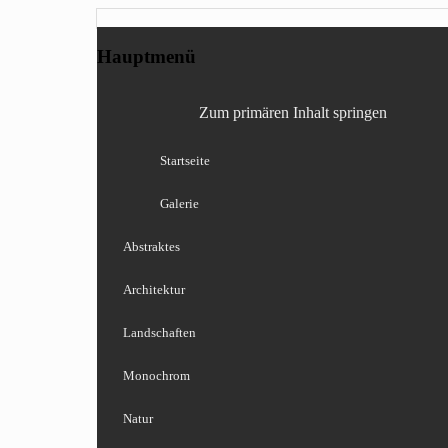
Fotografie, Blog, Lightro
Fotoblog web-done
Hauptmenü
Zum primären Inhalt springen
Startseite
Galerie
Abstraktes
Architektur
Landschaften
Monochrom
Natur