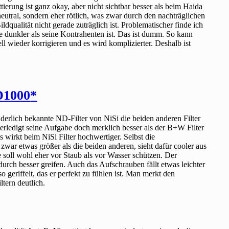
ierung ist ganz okay, aber nicht sichtbar besser als beim Haida
 neutral, sondern eher rötlich, was zwar durch den nachträglichen
ldqualität nicht gerade zuträglich ist. Problematischer finde ich
e dunkler als seine Kontrahenten ist. Das ist dumm. So kann
 wieder korrigieren und es wird komplizierter. Deshalb ist
D1000
nderlich bekannte ND-Filter von NiSi die beiden anderen Filter
erledigt seine Aufgabe doch merklich besser als der B+W Filter
es wirkt beim NiSi Filter hochwertiger. Selbst die
t zwar etwas größer als die beiden anderen, sieht dafür cooler aus
soll wohl eher vor Staub als vor Wasser schützen. Der
adurch besser greifen. Auch das Aufschrauben fällt etwas leichter
o geriffelt, das er perfekt zu fühlen ist. Man merkt den
ltern deutlich.