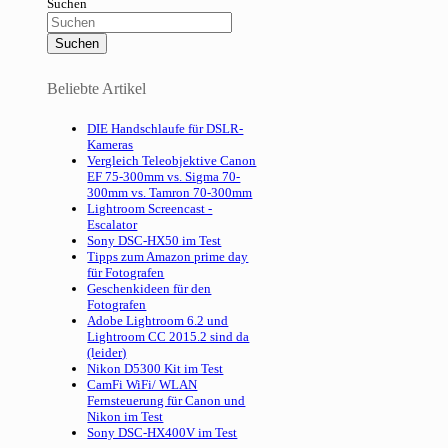
Suchen
Beliebte Artikel
DIE Handschlaufe für DSLR-
Kameras
Vergleich Teleobjektive Canon
EF 75-300mm vs. Sigma 70-
300mm vs. Tamron 70-300mm
Lightroom Screencast -
Escalator
Sony DSC-HX50 im Test
Tipps zum Amazon prime day
für Fotografen
Geschenkideen für den
Fotografen
Adobe Lightroom 6.2 und
Lightroom CC 2015.2 sind da
(leider)
Nikon D5300 Kit im Test
CamFi WiFi/ WLAN
Fernsteuerung für Canon und
Nikon im Test
Sony DSC-HX400V im Test