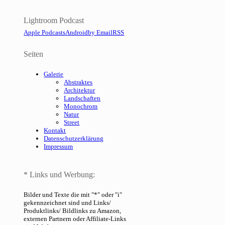
Lightroom Podcast
Apple Podcasts
Android
by Email
RSS
Seiten
Galerie
Abstraktes
Architektur
Landschaften
Monochrom
Natur
Street
Kontakt
Datenschutzerklärung
Impressum
* Links und Werbung:
Bilder und Texte die mit "*" oder "i"
gekennzeichnet sind und Links/
Produktlinks/ Bildlinks zu Amazon,
externen Partnern oder Affiliate-Links