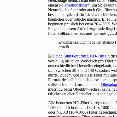
Heutzutage benutzt man eher selten Filter
einem
Polarisationsfilter
, um Spiegelung
Neutraldichtefilter oder auch Graufilter s
besteht lediglich darin Licht zu schlucken
bläulicher oder rötliche machen. Er soll l
beginnen preislich bei etwa 20 – 30 €. W
Frage die diesem Artikel zugrunde liegt is
Filter vollkommen aus und wo sind ggf. d
Zwischenzeitlich habe ich ebenso
erstellt.
In die
von billig bis teuer. Wobei ich pro Filter
unterschiedlicher Hersteller eingekauft, d
sich zwischen 30 € und 140 €, sodass wohl 
dürfte. Zudem gibt es diese Filter mit u
Format, deshalb habe ich diese auch auspr
sollte sich unter Umständen ein
Filteradap
musst du beim Objektivwechsel keine neu
Objektiven aller Hersteller nutzbar, ega
Alle benutzten ND-Filter korrigieren die
1/1000 an Licht durch. Da dass 1000-fach
oder ND3.0 (10³=1000) Filter bezeichnet.
empfehlenswerteste Filter, wenn es um L