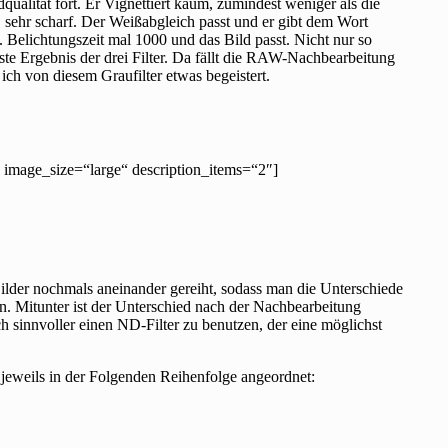
dqualität fort. Er Vignettiert kaum, zumindest weniger als die
, sehr scharf. Der Weißabgleich passt und er gibt dem Wort
 Belichtungszeit mal 1000 und das Bild passt. Nicht nur so
ste Ergebnis der drei Filter. Da fällt die RAW-Nachbearbeitung
ich von diesem Graufilter etwas begeistert.
″ image_size=“large“ description_items=“2″]
Bilder nochmals aneinander gereiht, sodass man die Unterschiede
n. Mitunter ist der Unterschied nach der Nachbearbeitung
ch sinnvoller einen ND-Filter zu benutzen, der eine möglichst
jeweils in der Folgenden Reihenfolge angeordnet: