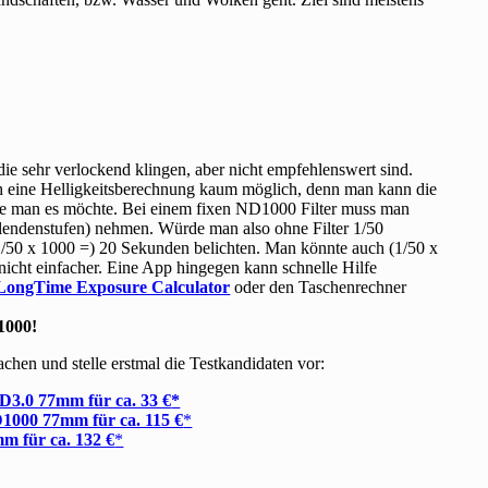
 die sehr verlockend klingen, aber nicht empfehlenswert sind.
ch eine Helligkeitsberechnung kaum möglich, denn man kann die
, wie man es möchte. Bei einem fixen ND1000 Filter muss man
Blendenstufen) nehmen. Würde man also ohne Filter 1/50
(1/50 x 1000 =) 20 Sekunden belichten. Man könnte auch (1/50 x
nicht einfacher. Eine App hingegen kann schnelle Hilfe
LongTime Exposure Calculator
oder den Taschenrechner
1000!
chen und stelle erstmal die Testkandidaten vor:
D3.0 77mm für ca. 33 €
000 77mm für ca. 115 €
m für ca. 132 €