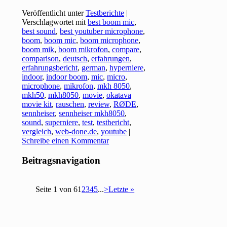
Veröffentlicht unter
Testberichte
|
Verschlagwortet mit
best boom mic
,
best sound
,
best youtuber microphone
,
boom
,
boom mic
,
boom microphone
,
boom mik
,
boom mikrofon
,
compare
,
comparison
,
deutsch
,
erfahrungen
,
erfahrungsbericht
,
german
,
hyperniere
,
indoor
,
indoor boom
,
mic
,
micro
,
microphone
,
mikrofon
,
mkh 8050
,
mkh50
,
mkh8050
,
movie
,
okatava
movie kit
,
rauschen
,
review
,
RØDE
,
sennheiser
,
sennheiser mkh8050
,
sound
,
superniere
,
test
,
testbericht
,
vergleich
,
web-done.de
,
youtube
|
Schreibe einen Kommentar
Beitragsnavigation
Seite 1 von 6
1
2
3
4
5
...
>
Letzte »