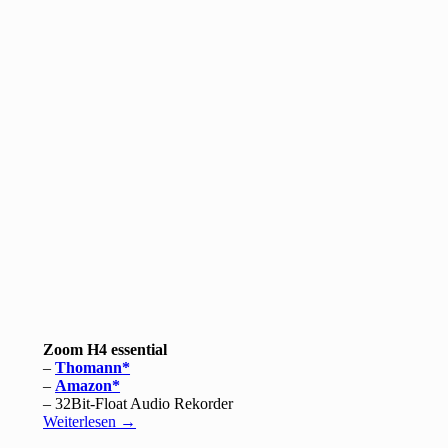
Zoom H4 essential
–
Thomann
–
Amazon
– 32Bit-Float Audio Rekorder
Weiterlesen
→