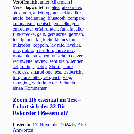
Veröffentlicht unter
Allgemein
|
Verschlagwortet mit
alex
,
alexan der
,
alexander
,
anleitung
,
anstecklavalier
,
audio
,
bedienung
,
bluetooth
,
compare
,
comparison
,
deutsch
,
einstellungen
,
empfänger
,
erfahrungen
,
funk lavalier
,
funkstrecke
,
gain
,
geräusche
,
german
,
ios
,
iphone
,
kit
,
klein
,
kleines funk
mikrofon
,
koppeln
,
lav mic
,
lavalier
,
mic
,
mikro
,
mikrofon
,
move mic
,
movemic
,
rauschen
,
rauscht
,
receiver
,
recihweite
,
review
,
sehr klein
,
sender
,
set
,
settings
,
setup
,
Shure
,
shure
wireless
,
smartphone
,
test
,
testbericht
,
ton
,
transmitter
,
vergleich
,
vlog
,
vlogging
,
web-done.de
|
Schreibe
einen Kommentar
Zoom H6 essential im Test –
Lohnt sich der 32-Bit
Rekorder H6essential?
Posted on
15. November 2024
by
Alex
Antworten