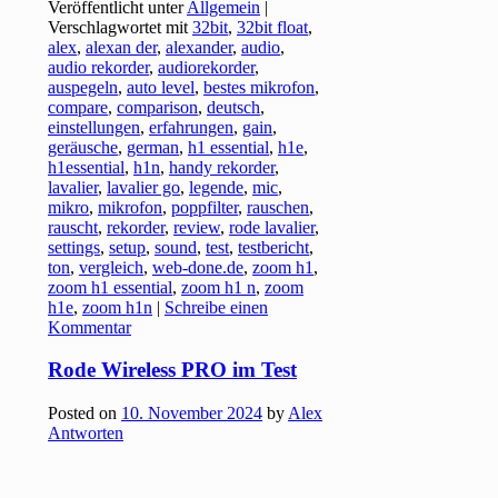
Veröffentlicht unter
Allgemein
|
Verschlagwortet mit
32bit
,
32bit float
,
alex
,
alexan der
,
alexander
,
audio
,
audio rekorder
,
audiorekorder
,
auspegeln
,
auto level
,
bestes mikrofon
,
compare
,
comparison
,
deutsch
,
einstellungen
,
erfahrungen
,
gain
,
geräusche
,
german
,
h1 essential
,
h1e
,
h1essential
,
h1n
,
handy rekorder
,
lavalier
,
lavalier go
,
legende
,
mic
,
mikro
,
mikrofon
,
poppfilter
,
rauschen
,
rauscht
,
rekorder
,
review
,
rode lavalier
,
settings
,
setup
,
sound
,
test
,
testbericht
,
ton
,
vergleich
,
web-done.de
,
zoom h1
,
zoom h1 essential
,
zoom h1 n
,
zoom
h1e
,
zoom h1n
|
Schreibe einen
Kommentar
Rode Wireless PRO im Test
Posted on
10. November 2024
by
Alex
Antworten