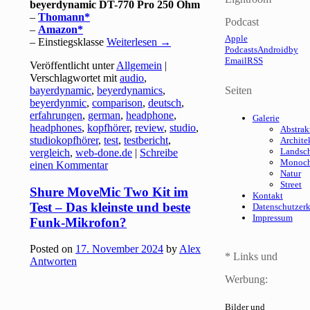
beyerdynamic DT-770 Pro 250 Ohm
–
Thomann
Podcast
–
Amazon
Apple
– Einstiegsklasse
Weiterlesen
→
Podcasts
Android
by
Email
RSS
Veröffentlicht unter
Allgemein
|
Verschlagwortet mit
audio
,
bayerdynamic
,
beyerdynamics
,
Seiten
beyerdynmic
,
comparison
,
deutsch
,
erfahrungen
,
german
,
headphone
,
Galerie
headphones
,
kopfhörer
,
review
,
studio
,
Abstrak
studiokopfhörer
,
test
,
testbericht
,
Archite
Landsch
vergleich
,
web-done.de
|
Schreibe
Monoc
einen Kommentar
Natur
Street
Shure MoveMic Two Kit im
Kontakt
Test – Das kleinste und beste
Datenschutzer
Impressum
Funk-Mikrofon?
Posted on
17. November 2024
by
Alex
* Links und
Antworten
Werbung:
Bilder und