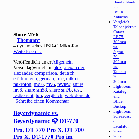
Handschlaufe
für
DSLR-
Kameras
Vergleich
Teleobjektive
Canon
Shure MV6
EF 75-
–
Thomann
300mm
– dynamisches USB-C Mikrofon
vs.
Weiterlesen
→
Sigma
70-
Veröffentlicht unter
Allgemein
|
300mm
vs.
Verschlagwortet mit
alex
,
alexan der
,
Tamron
alexander
,
comparison
,
deutsch
,
70-
erfahrungen
,
german
,
mic
,
mikro
,
300mm
mikrofon
,
mv 6
,
mv6
,
review
,
shure
Lightroom
mv6
,
shure sm58
,
shure sm7b
,
test
,
Katalog
testbericht
,
ton
,
vergleich
,
web-done.de
und
|
Schreibe einen Kommentar
Bilder
Backup
Lightroom
Beyerdynamic vs.
Screencast
Beyerdynamic 🎧 DT-770
-
Escalator
Pro, DT 770 Pro X, DT 700
Street
Pro X, DT-1770 Pro im
Sony