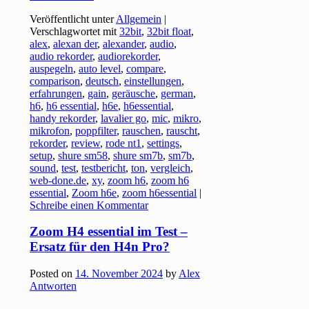
Veröffentlicht unter
Allgemein
|
Verschlagwortet mit
32bit
,
32bit float
,
alex
,
alexan der
,
alexander
,
audio
,
audio rekorder
,
audiorekorder
,
auspegeln
,
auto level
,
compare
,
comparison
,
deutsch
,
einstellungen
,
erfahrungen
,
gain
,
geräusche
,
german
,
h6
,
h6 essential
,
h6e
,
h6essential
,
handy rekorder
,
lavalier go
,
mic
,
mikro
,
mikrofon
,
poppfilter
,
rauschen
,
rauscht
,
rekorder
,
review
,
rode nt1
,
settings
,
setup
,
shure sm58
,
shure sm7b
,
sm7b
,
sound
,
test
,
testbericht
,
ton
,
vergleich
,
web-done.de
,
xy
,
zoom h6
,
zoom h6
essential
,
Zoom h6e
,
zoom h6essential
|
Schreibe einen Kommentar
Zoom H4 essential im Test –
Ersatz für den H4n Pro?
Posted on
14. November 2024
by
Alex
Antworten