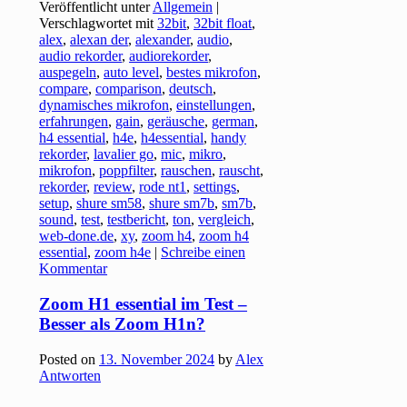
Veröffentlicht unter
Allgemein
|
Verschlagwortet mit
32bit
,
32bit float
,
alex
,
alexan der
,
alexander
,
audio
,
audio rekorder
,
audiorekorder
,
auspegeln
,
auto level
,
bestes mikrofon
,
compare
,
comparison
,
deutsch
,
dynamisches mikrofon
,
einstellungen
,
erfahrungen
,
gain
,
geräusche
,
german
,
h4 essential
,
h4e
,
h4essential
,
handy
rekorder
,
lavalier go
,
mic
,
mikro
,
mikrofon
,
poppfilter
,
rauschen
,
rauscht
,
rekorder
,
review
,
rode nt1
,
settings
,
setup
,
shure sm58
,
shure sm7b
,
sm7b
,
sound
,
test
,
testbericht
,
ton
,
vergleich
,
web-done.de
,
xy
,
zoom h4
,
zoom h4
essential
,
zoom h4e
|
Schreibe einen
Kommentar
Zoom H1 essential im Test –
Besser als Zoom H1n?
Posted on
13. November 2024
by
Alex
Antworten