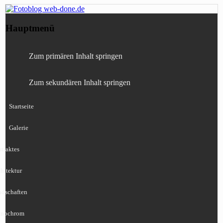
Fotografie, Blog, Lightroom, Tests,
Fotoblog web-done.de
Hauptmenü
Canon, Nikon, Sony
Zum primären Inhalt springen
Zum sekundären Inhalt springen
Startseite
Galerie
traktes
hitektur
ndschaften
nochrom