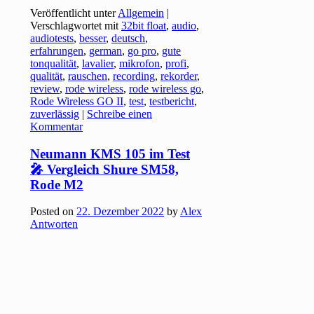
Veröffentlicht unter
Allgemein
|
Verschlagwortet mit
32bit float
,
audio
,
audiotests
,
besser
,
deutsch
,
erfahrungen
,
german
,
go pro
,
gute
tonqualität
,
lavalier
,
mikrofon
,
profi
,
qualität
,
rauschen
,
recording
,
rekorder
,
review
,
rode wireless
,
rode wireless go
,
Rode Wireless GO II
,
test
,
testbericht
,
zuverlässig
|
Schreibe einen
Kommentar
Neumann KMS 105 im Test
🎤 Vergleich Shure SM58,
Rode M2
Posted on
22. Dezember 2022
by
Alex
Antworten