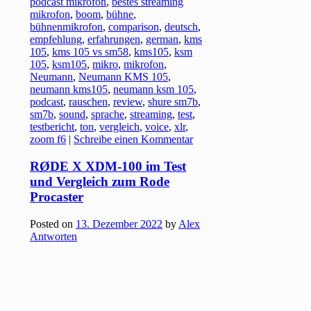
podcast mikrofon
,
bestes streaming
mikrofon
,
boom
,
bühne
,
bühnenmikrofon
,
comparison
,
deutsch
,
empfehlung
,
erfahrungen
,
german
,
kms
105
,
kms 105 vs sm58
,
kms105
,
ksm
105
,
ksm105
,
mikro
,
mikrofon
,
Neumann
,
Neumann KMS 105
,
neumann kms105
,
neumann ksm 105
,
podcast
,
rauschen
,
review
,
shure sm7b
,
sm7b
,
sound
,
sprache
,
streaming
,
test
,
testbericht
,
ton
,
vergleich
,
voice
,
xlr
,
zoom f6
|
Schreibe einen Kommentar
RØDE X XDM-100 im Test
und Vergleich zum Rode
Procaster
Posted on
13. Dezember 2022
by
Alex
Antworten