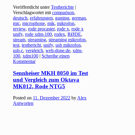
Veröffentlicht unter
Testberichte
|
Verschlagwortet mit
comparison
,
deutsch
,
erfahrungen
,
gaming
,
german
,
mic
,
microphone
,
mik
,
mikrofon
,
review
,
rode procaster
,
rode x
,
rode x
unify
,
rode xdm-100
,
rodex
,
RØDE
,
stream
,
streaming
,
streaming mikrofon
,
test
,
testbericht
,
unify
,
usb mikrofon
,
usb-c
,
vergleich
,
web-done.de
,
xdm-
100
,
xdm100
|
Schreibe einen
Kommentar
Sennheiser MKH 8050 im Test
und Vergleich zum Oktava
MK012, Rode NTG5
Posted on
11. Dezember 2022
by
Alex
Antworten