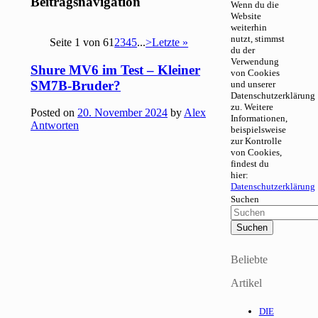
Beitragsnavigation
Wenn du die
Website
weiterhin
nutzt, stimmst
Seite 1 von 6
1
2
3
4
5
...
>
Letzte »
du der
Verwendung
Shure MV6 im Test – Kleiner
von Cookies
SM7B-Bruder?
und unserer
Datenschutzerklärung
zu. Weitere
Posted on
20. November 2024
by
Alex
Informationen,
Antworten
beispielsweise
zur Kontrolle
von Cookies,
findest du
hier:
Datenschutzerklärung
Suchen
Beliebte
Artikel
DIE