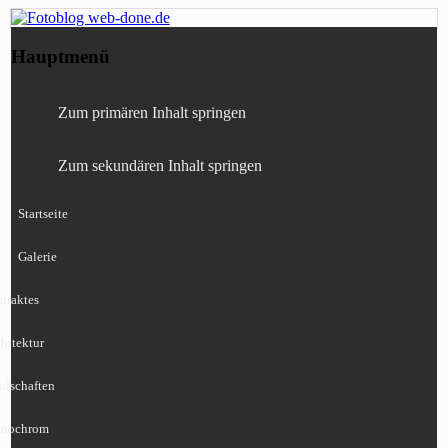
Fotografie, Blog, Lightroom, Tests,
Fotoblog web-done.de
Hauptmenü
Canon, Nikon, Sony
Zum primären Inhalt springen
Zum sekundären Inhalt springen
Startseite
Galerie
traktes
hitektur
ndschaften
nochrom