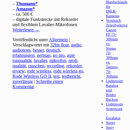
Handschlaufe
–
Thomann
für
–
Amazon
DSLR-
– ca. 500 €
Kameras
– digitale Funkstrecke mit Rekorder
Vergleich
und flexiblem Lavalier-Mikrofonen
Teleobjektive
Weiterlesen
→
Canon
EF 75-
300mm
Veröffentlicht unter
Allgemein
|
vs.
Verschlagwortet mit
32bit float
,
audio
,
Sigma
audiotests
,
besser
,
deutsch
,
70-
erfahrungen
,
german
,
go pro
,
gute
300mm
tonqualität
,
lavalier
,
mikrofon
,
profi
,
vs.
qualität
,
rauschen
,
recording
,
rekorder
,
Tamron
review
,
rode wireless
,
rode wireless go
,
70-
Rode Wireless GO II
,
test
,
testbericht
,
300mm
Lightroom
zuverlässig
|
Schreibe einen
Katalog
Kommentar
und
Bilder
Backup
Lightroom
Screencast
-
Escalator
Street
Sony