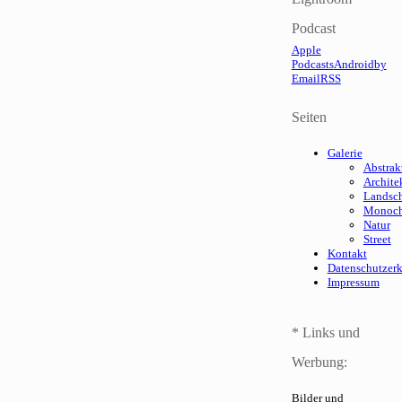
Podcast
Apple
Podcasts
Android
by
Email
RSS
Seiten
Galerie
Abstrak
Archite
Landsch
Monoc
Natur
Street
Kontakt
Datenschutzer
Impressum
* Links und
Werbung:
Bilder und