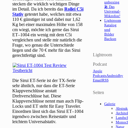
unboxing
stecken die wirklich wichtigen Dinge
🎤 Das
im Detail. Da ich bereits das
Rollei C5i
Universal-
Stativ
getestet habe, welches mit etwa
Mikrofon!
110 € günstiger ist und dabei nur 1,62
Lightroom
Kg bei einer maximalen Höhe von 158
Katalog
cm wiegt, möchte ich gerne das Sirui
und
Bilder
ET–1004 ein wenig mit dem C5i
Backup
vergleichen und stelle mir natürlich die
Frage, wo genau die Unterschiede
liegen und die 70 € mehr für das Sirui
Lightroom
gerechtfertigt sind.
Podcast
Apple
Podcasts
Android
by
Die Sirui ET-Serie ist der TX-Serie
Email
RSS
sehr ähnlich, nur dass die ET-Serie
Klappverschlüsse anstatt
Seiten
Drehverschlüsse hat. Diese
Klappverschlüsse nennt man auch Flip-
Galerie
Locks und ET steht für Easy Traveler.
Abstrak
Einordnen lässt sich das Sirui ET–1004
Archite
irgendwo zwischen Reisestativ und
Landsch
leichtem Universalstativ.
Monoc
Natur