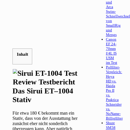
und
Arca
Swiss-
Schnellwechsel
von
SmallRig
und
Mengs
Canon
EF 24-
70mm
f/4L IS
Inhalt
USM
im Test
Polfilter-
Vergleich:
Hoya
HD vs.
Haida
Das Sirui ET–1004
Pro II
vs.
Stativ
Praktica
Schneider
vs.
Für etwa 180 € bekommt man ein
NoName-
Stativ, dass von der Ausstattung her
Billigfilter
Shure
zunächst eher nicht sonderlich
SM58
überzeugen kann. Aber natürlich