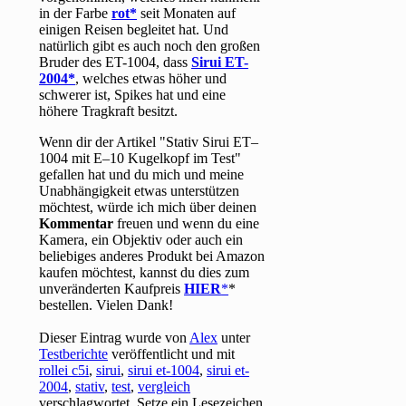
in der Farbe
rot
seit Monaten auf
einigen Reisen begleitet hat. Und
natürlich gibt es auch noch den großen
Bruder des ET-1004, dass
Sirui ET-
2004
, welches etwas höher und
schwerer ist, Spikes hat und eine
höhere Tragkraft besitzt.
Wenn dir der Artikel "Stativ Sirui ET–
1004 mit E–10 Kugelkopf im Test"
gefallen hat und du mich und meine
Unabhängigkeit etwas unterstützen
möchtest, würde ich mich über deinen
Kommentar
freuen und wenn du eine
Kamera, ein Objektiv oder auch ein
beliebiges anderes Produkt bei Amazon
kaufen möchtest, kannst du dies zum
unveränderten Kaufpreis
HIER
*
bestellen. Vielen Dank!
Dieser Eintrag wurde von
Alex
unter
Testberichte
veröffentlicht und mit
rollei c5i
,
sirui
,
sirui et-1004
,
sirui et-
2004
,
stativ
,
test
,
vergleich
verschlagwortet. Setze ein Lesezeichen