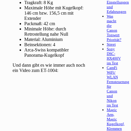
Tragkraft: 8 Kg
Einstellungen
und
Maximale Höhe mit Kugelkopf:
Erfahrungen
146 cm bzw. 156,5 cm mit
Was
Extender
macht
Packmaß: 42 cm
die
Minimale Höhe: durch
Canon
Retrostellung nahe Null
Tonwert
Material: Aluminium
Priorität?
Beinsektionen: 4
Street
Sony
Arca-Swiss kompatibler
DSC-
Panorama-Kugelkopf
HX400V
im Test
Und dann gibt es wie immer auch noch
CamFi
ein Video zum ET-1004:
WiFi/
WLAN
Fernsteuerung
für
Canon
und
Nikon
im Test
Magic
Arm,
Magic
Kugelkopf,
Klemmen