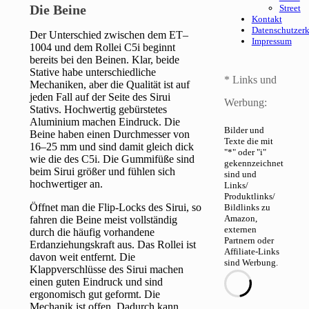
Die Beine
Street
Kontakt
Datenschutzer
Der Unterschied zwischen dem ET–
Impressum
1004 und dem Rollei C5i beginnt
bereits bei den Beinen. Klar, beide
Stative habe unterschiedliche
* Links und
Mechaniken, aber die Qualität ist auf
jeden Fall auf der Seite des Sirui
Werbung:
Stativs. Hochwertig gebürstetes
Aluminium machen Eindruck. Die
Bilder und
Beine haben einen Durchmesser von
Texte die mit
16–25 mm und sind damit gleich dick
"*" oder "i"
wie die des C5i. Die Gummifüße sind
gekennzeichnet
beim Sirui größer und fühlen sich
sind und
hochwertiger an.
Links/
Produktlinks/
Öffnet man die Flip-Locks des Sirui, so
Bildlinks zu
Amazon,
fahren die Beine meist vollständig
externen
durch die häufig vorhandene
Partnern oder
Erdanziehungskraft aus. Das Rollei ist
Affiliate-Links
davon weit entfernt. Die
sind Werbung.
Klappverschlüsse des Sirui machen
einen guten Eindruck und sind
ergonomisch gut geformt. Die
Mechanik ist offen. Dadurch kann