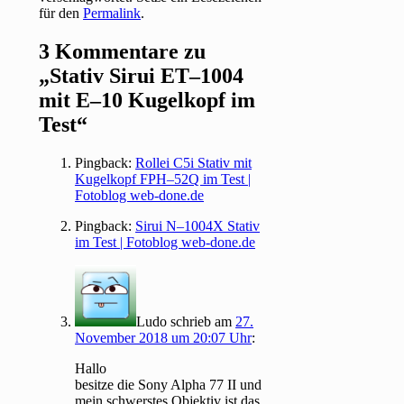
für den
Permalink
.
3 Kommentare zu
„
Stativ Sirui ET–1004
mit E–10 Kugelkopf im
Test
“
Pingback:
Rollei C5i Stativ mit
Kugelkopf FPH–52Q im Test |
Fotoblog web-done.de
Pingback:
Sirui N–1004X Stativ
im Test | Fotoblog web-done.de
Ludo
schrieb
am
27.
November 2018 um 20:07 Uhr
:
Hallo
besitze die Sony Alpha 77 II und
mein schwerstes Objektiv ist das