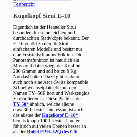
Kugelkopf Sirui E–10
Eigentlich ist der Hersteller Sirui
besonders für seine leichten und
durchdachten Stativköpfe bekannt. Der
E–10 gehört zu den für Sirui
einfacheren Modelle und besitzt nur
eine Feststellschraube/ Friktion. Die
Panoramafunktion ist natürlich ein
Muss und dabei wiegt der Kopf nur
280 Gramm und soll bis zu 8 Kg
Nutzlast halten. Dazu gibt es dann
auch noch eine Arca-Swiss kompatible
Schnellwechselplatte die auf den
Namen TY–50E hört und Werkzeuglos
zu montieren ist. Diese Platte ist der
TY-50
ähnlich, welche alleine
etwa 30 € kostet. Interessant ist auch,
das alleine der
Kugelkopf E–10
bereits knapp 100 € kostet. Und er
fühlt sich auf vielen Ebenen besser an
als der
Rollei FPH–52Q des C5i
.