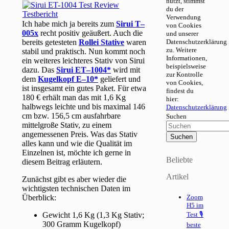
nutzt, stimmst
du der
Verwendung
Ich habe mich ja bereits zum
Sirui T–
von Cookies
005x
recht positiv geäußert. Auch die
und unserer
bereits getesteten
Rollei Stative
waren
Datenschutzerklärung
zu. Weitere
stabil und praktisch. Nun kommt noch
Informationen,
ein weiteres leichteres Stativ von Sirui
beispielsweise
dazu. Das
Sirui ET–1004
wird mit
zur Kontrolle
dem
Kugelkopf E–10
geliefert und
von Cookies,
ist insgesamt ein gutes Paket. Für etwa
findest du
180 € erhält man das mit 1,6 Kg
hier:
halbwegs leichte und bis maximal 146
Datenschutzerklärung
cm bzw. 156,5 cm ausfahrbare
Suchen
mittelgroße Stativ, zu einem
angemessenen Preis. Was das Stativ
alles kann und wie die Qualität im
Einzelnen ist, möchte ich gerne in
Beliebte
diesem Beitrag erläutern.
Artikel
Zunächst gibt es aber wieder die
wichtigsten technischen Daten im
Überblick:
Zoom
H5 im
Gewicht 1,6 Kg (1,3 Kg Stativ;
Test 🎙
300 Gramm Kugelkopf)
beste