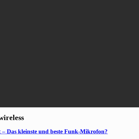
wireless
 – Das kleinste und beste Funk-Mikrofon?