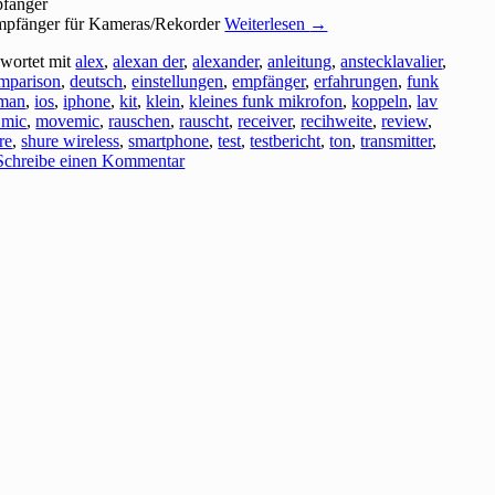
pfänger
mpfänger für Kameras/Rekorder
Weiterlesen
→
wortet mit
alex
,
alexan der
,
alexander
,
anleitung
,
anstecklavalier
,
mparison
,
deutsch
,
einstellungen
,
empfänger
,
erfahrungen
,
funk
man
,
ios
,
iphone
,
kit
,
klein
,
kleines funk mikrofon
,
koppeln
,
lav
 mic
,
movemic
,
rauschen
,
rauscht
,
receiver
,
recihweite
,
review
,
re
,
shure wireless
,
smartphone
,
test
,
testbericht
,
ton
,
transmitter
,
Schreibe einen Kommentar