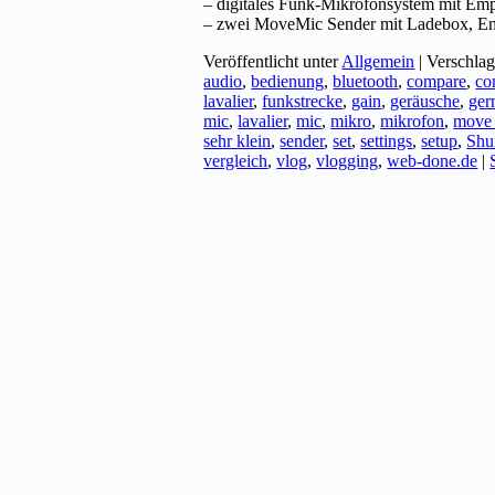
– digitales Funk-Mikrofonsystem mit Em
– zwei MoveMic Sender mit Ladebox, E
Veröffentlicht unter
Allgemein
|
Verschlag
audio
,
bedienung
,
bluetooth
,
compare
,
co
lavalier
,
funkstrecke
,
gain
,
geräusche
,
ger
mic
,
lavalier
,
mic
,
mikro
,
mikrofon
,
move
sehr klein
,
sender
,
set
,
settings
,
setup
,
Shu
vergleich
,
vlog
,
vlogging
,
web-done.de
|