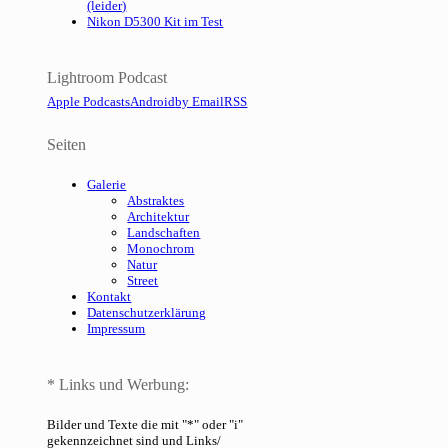
(leider)
Nikon D5300 Kit im Test
Lightroom Podcast
Apple Podcasts
Android
by Email
RSS
Seiten
Galerie
Abstraktes
Architektur
Landschaften
Monochrom
Natur
Street
Kontakt
Datenschutzerklärung
Impressum
* Links und Werbung:
Bilder und Texte die mit "*" oder "i"
gekennzeichnet sind und Links/