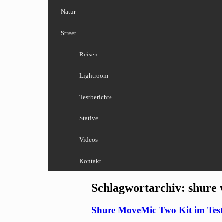
Natur
Street
Reisen
Lightroom
Testberichte
Stative
Videos
Kontakt
Schlagwortarchiv:
shure 
Shure MoveMic Two Kit im Test