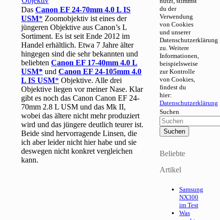
nutzt, stimmst
du der
Das
Canon EF 24-70mm 4.0 L IS
Verwendung
USM
Zoomobjektiv ist eines der
von Cookies
jüngeren Objektive aus Canon’s L
und unserer
Sortiment. Es ist seit Ende 2012 im
Datenschutzerklärung
Handel erhältlich. Etwa 7 Jahre älter
zu. Weitere
hingegen sind die sehr bekannten und
Informationen,
beliebten
Canon EF 17-40mm 4.0 L
beispielsweise
USM
und
Canon EF 24-105mm 4.0
zur Kontrolle
von Cookies,
L IS USM
Objektive. Alle drei
findest du
Objektive liegen vor meiner Nase. Klar
hier:
gibt es noch das Canon Canon EF 24-
Datenschutzerklärung
70mm 2.8 L USM und das Mk II,
Suchen
wobei das ältere nicht mehr produziert
wird und das jüngere deutlich teurer ist.
Beide sind hervorragende Linsen, die
ich aber leider nicht hier habe und sie
deswegen nicht konkret vergleichen
Beliebte
kann.
Artikel
Samsung
NX300
im Test
Was