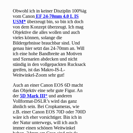
Obwohl ich in keiner Disziplin 100%ig
vom Canon
EF 24-70mm 4.0 L IS
USM
überzeugt bin, so bin ich doch
von dem Konzept überzeugt. Ich mag
Objektive die alles wollen und auch
vieles können, solange die
Bildergebnisse brauchbar sind. Und
genau hier setzt das 24-70mm an. Will
ich eine hohe Bandbreite an Motiven
und Szenarien abdecken und nicht
ständig in den vollgepackten Rucksack
greifen, ist das Makro-IS-L-
Weitwinkel-Zoom sehr gut!
Auch an einer Canon EOS 6D macht
das Objektiv eine sehr gute Figur. An
der
5D Mark III
und anderen
Vollformat-DSLR’s wird das ganz
ähnlich sein. Bei Cropkameras, wie
z.B. einer Canon EOS 70D oder 700D
wäre ich eher vorsichtiger. Bin ich in
der Natur unterwegs, will ich auch
immer einen schönen Weitwinkel