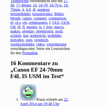
Testberichte
veröffentlicht und mit
17-
40
,
17-40mm
,
24
,
24-70
,
24-70 is
,
24-
70mm
,
4
,
4.0
,
4l
,
amateur
,
beispielbilder
,
beispielvideo
,
Bilder
,
blende
,
canon
,
compare
,
comparison
,
ef
,
ef-s
,
efs
,
erfahrungen
,
f
,
f/4.0
,
f/4.0l
,
f/4l
,
f4
,
fl
,
images
,
is
,
l
,
lens
,
macro
,
makro
,
objektiv
,
objektivtest
,
profi
,
schärfe
,
test
,
testbericht
,
testbilder
,
testvideo
,
usm
,
vergleich
,
vergleichsbilder
,
video
,
vignettierung
verschlagwortet. Setze ein Lesezeichen
für den
Permalink
.
16 Kommentare zu
„
Canon EF 24-70mm
f/4L IS USM im Test
“
Klaus
schrieb
am
22.
April 2014 um 19:48 Uhr
: