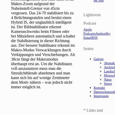
im Test
Makro-Zoom aufgrund der
Naheinstell-Grenze von 45cm
vergessen. Das 24-70 stabilisiert bis zu
Lightroom
4 Belichtungsstufen und besitzt einen
Hybrid IS, der unglaublich intelligent
Podcast
ist. Der Bildstabilisator erkennt
Apple
Kameraschwenks beim Filmen oder
Podcasts
Android
by
bei Mitziehern automatisch und schaltet
Email
RSS
die Stabilisierung in dieser Richtung
aus. Der bessere Stabilisator erkennt im
Seiten
Makro-Modus Verwacklungen durch
Verkippungen und Verschiebungen. Ab
38cm fängt der Makromodus
Galerie
Abstrak
überhaupt erst an. Um die Nahdistanz
Archite
voll auszunutzen muss man die
Landsch
Streulichtblende abnehmen und man
Monoc
kann sich bis auf wenige Zentimeter
Natur
dem Motiv nähern – was jedoch nicht
Street
immer möglich ist.
Kontakt
Datenschutzer
Impressum
* Links und