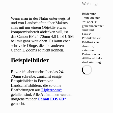
Werbung:
Bilder und
Texte die mit
Wenn man in der Natur unterwegs ist
"*" oder "i"
und von Landschaften über Makros
gekennzeichnet
alles mit nur einem Objektiv etwas
sind und
kompromissbereit abdecken will, ist
Links/
das Canon EF 24-70mm 4.0 L IS USM
Produktlinks/
bei mir ganz weit oben. Es kann eben
Bildlinks zu
sehr viele Dinge, die alle anderen
Amazon,
Canon L Zooms so nicht können.
externen
Partnern oder
Affiliate-Links
Beispielbilder
sind Werbung.
Bevor ich aber mehr über das 24-
70mm schreibe, zunächst einige
Beispielbilder in Form von
Landschaftsbildern, die so ohne
Bearbeitungen aus
Lightroom
gefallen sind. Alle Aufnahmen wurden
übrigens mit der
Canon EOS 6D
gemacht.