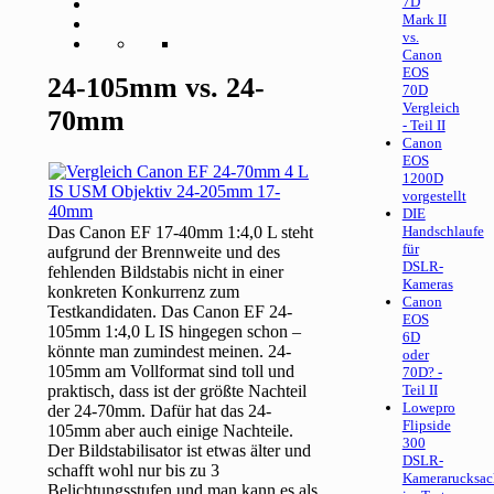
7D
Mark II
vs.
Canon
EOS
24-105mm vs. 24-
70D
Vergleich
70mm
- Teil II
Canon
EOS
1200D
vorgestellt
DIE
Das Canon EF 17-40mm 1:4,0 L steht
Handschlaufe
für
aufgrund der Brennweite und des
DSLR-
fehlenden Bildstabis nicht in einer
Kameras
konkreten Konkurrenz zum
Canon
Testkandidaten. Das Canon EF 24-
EOS
105mm 1:4,0 L IS hingegen schon –
6D
könnte man zumindest meinen. 24-
oder
105mm am Vollformat sind toll und
70D? -
praktisch, dass ist der größte Nachteil
Teil II
Lowepro
der 24-70mm. Dafür hat das 24-
Flipside
105mm aber auch einige Nachteile.
300
Der Bildstabilisator ist etwas älter und
DSLR-
schafft wohl nur bis zu 3
Kamerarucksac
Belichtungsstufen und man kann es als