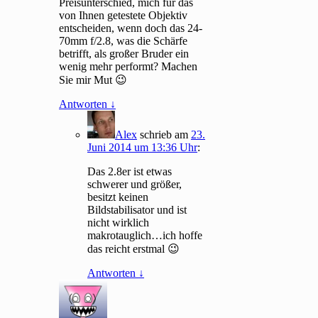
Preisunterschied, mich für das
von Ihnen getestete Objektiv
entscheiden, wenn doch das 24-
70mm f/2.8, was die Schärfe
betrifft, als großer Bruder ein
wenig mehr performt? Machen
Sie mir Mut 😉
Antworten
↓
Alex
schrieb
am
23.
Juni 2014 um 13:36 Uhr
:
Das 2.8er ist etwas
schwerer und größer,
besitzt keinen
Bildstabilisator und ist
nicht wirklich
makrotauglich…ich hoffe
das reicht erstmal 😉
Antworten
↓