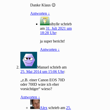
Danke Klaus 😉
Antworten
↓
sibylle
schrieb
am
31. Juli 2021 um
18:28 Uhr
:
ja super bericht!
Antworten
↓
Manuel
schrieb
am
25. Mai 2014 um 15:06 Uhr
:
„z.B. einer Canon EOS 70D
oder 700D wäre ich eher
vorsichtiger“ wieso?
Antworten
↓
Alex
schrieb
am
25.