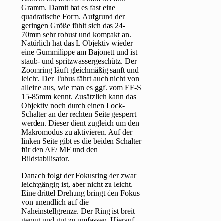
Gramm. Damit hat es fast eine
quadratische Form. Aufgrund der
geringen Größe fühlt sich das 24-
70mm sehr robust und kompakt an.
Natürlich hat das L Objektiv wieder
eine Gummilippe am Bajonett und ist
staub- und spritzwassergeschütz. Der
Zoomring läuft gleichmäßig sanft und
leicht. Der Tubus fährt auch nicht von
alleine aus, wie man es ggf. vom EF-S
15-85mm kennt. Zusätzlich kann das
Objektiv noch durch einen Lock-
Schalter an der rechten Seite gesperrt
werden. Dieser dient zugleich um den
Makromodus zu aktivieren. Auf der
linken Seite gibt es die beiden Schalter
für den AF/ MF und den
Bildstabilisator.
Danach folgt der Fokusring der zwar
leichtgängig ist, aber nicht zu leicht.
Eine drittel Drehung bringt den Fokus
von unendlich auf die
Naheinstellgrenze. Der Ring ist breit
genug und gut zu umfassen. Hierauf