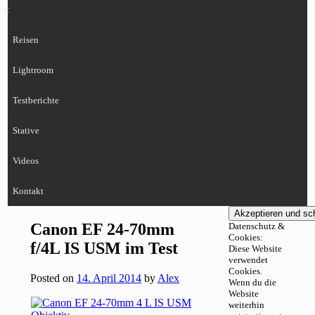
eet
Reisen
Lightroom
Testberichte
Stative
Videos
Kontakt
Canon EF 24-70mm
Datenschutz &
Cookies:
f/4L IS USM im Test
Diese Website
verwendet
Cookies.
Posted on
14. April 2014
by
Alex
Wenn du die
Website
weiterhin