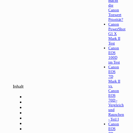
macht
die
Canon
Tonwert
Priorität?
Canon
PowerShot
G1 X
Mark II
Test
Canon
EOS
100D
im Test
Canon
EOS
7D
Mark II
vs.
Inhalt
Canon
EOS
70D -
Vergleich
und
Rauschen
- Teil I
Canon
EOS