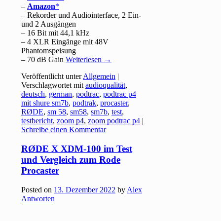
–
Amazon
– Rekorder und Audiointerface, 2 Ein-
und 2 Ausgängen
– 16 Bit mit 44,1 kHz
– 4 XLR Eingänge mit 48V
Phantomspeisung
– 70 dB Gain
Weiterlesen
→
Veröffentlicht unter
Allgemein
|
Verschlagwortet mit
audioqualität
,
deutsch
,
german
,
podtrac
,
podtrac p4
mit shure sm7b
,
podtrak
,
procaster
,
RØDE
,
sm 58
,
sm58
,
sm7b
,
test
,
testbericht
,
zoom p4
,
zoom podtrac p4
|
Schreibe einen Kommentar
RØDE X XDM-100 im Test
und Vergleich zum Rode
Procaster
Posted on
13. Dezember 2022
by
Alex
Antworten