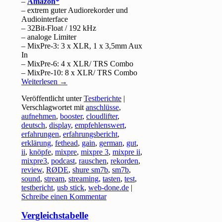
–
Amazon
– extrem guter Audiorekorder und
Audiointerface
– 32Bit-Float / 192 kHz
– analoge Limiter
– MixPre-3: 3 x XLR, 1 x 3,5mm Aux
In
– MixPre-6: 4 x XLR/ TRS Combo
– MixPre-10: 8 x XLR/ TRS Combo
Weiterlesen
→
Veröffentlicht unter
Testberichte
|
Verschlagwortet mit
anschlüsse
,
aufnehmen
,
booster
,
cloudlifter
,
deutsch
,
display
,
empfehlenswert
,
erfahrungen
,
erfahrungsbericht
,
erklärung
,
fethead
,
gain
,
german
,
gut
,
ii
,
knöpfe
,
mixpre
,
mixpre 3
,
mixpre ii
,
mixpre3
,
podcast
,
rauschen
,
rekorden
,
review
,
RØDE
,
shure sm7b
,
sm7b
,
sound
,
stream
,
streaming
,
tasten
,
test
,
testbericht
,
usb stick
,
web-done.de
|
Schreibe einen Kommentar
Vergleichstabelle