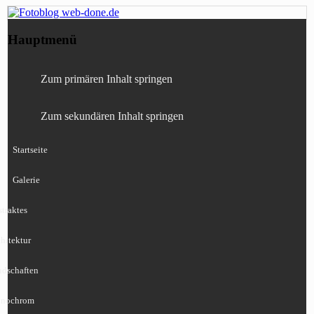
Fotografie, Blog, Lightroom, Tests,
Fotoblog web-done.de
Hauptmenü
Canon, Nikon, Sony
Zum primären Inhalt springen
Zum sekundären Inhalt springen
Startseite
Galerie
traktes
hitektur
ndschaften
nochrom