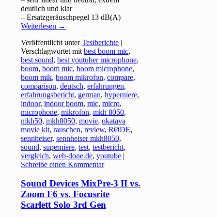
deutlich und klar
– Ersatzgeräuschpegel 13 dB(A)
Weiterlesen
→
Veröffentlicht unter
Testberichte
|
Verschlagwortet mit
best boom mic
,
best sound
,
best youtuber microphone
,
boom
,
boom mic
,
boom microphone
,
boom mik
,
boom mikrofon
,
compare
,
comparison
,
deutsch
,
erfahrungen
,
erfahrungsbericht
,
german
,
hyperniere
,
indoor
,
indoor boom
,
mic
,
micro
,
microphone
,
mikrofon
,
mkh 8050
,
mkh50
,
mkh8050
,
movie
,
okatava
movie kit
,
rauschen
,
review
,
RØDE
,
sennheiser
,
sennheiser mkh8050
,
sound
,
superniere
,
test
,
testbericht
,
vergleich
,
web-done.de
,
youtube
|
Schreibe einen Kommentar
Sound Devices MixPre-3 II vs.
Zoom F6 vs. Focusrite
Scarlett Solo 3rd Gen