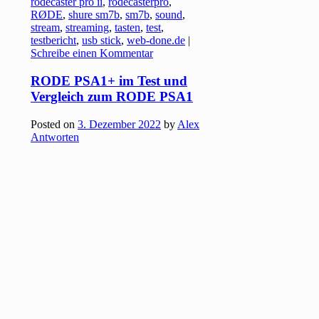
rodecaster pro ii
,
rodecasterpro
,
RØDE
,
shure sm7b
,
sm7b
,
sound
,
stream
,
streaming
,
tasten
,
test
,
testbericht
,
usb stick
,
web-done.de
|
Schreibe einen Kommentar
RODE PSA1+ im Test und
Vergleich zum RODE PSA1
Posted on
3. Dezember 2022
by
Alex
Antworten