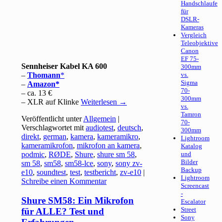
Handschlaufe
für
DSLR-
Kameras
Vergleich
Teleobjektive
Canon
EF 75-
Sennheiser Kabel KA 600
300mm
–
Thomann
vs.
Sigma
–
Amazon
70-
– ca. 13 €
300mm
– XLR auf Klinke
Weiterlesen
→
vs.
Tamron
Veröffentlicht unter
Allgemein
|
70-
Verschlagwortet mit
audiotest
,
deutsch
,
300mm
direkt
,
german
,
kamera
,
kameramikro
,
Lightroom
kameramikrofon
,
mikrofon an kamera
,
Katalog
podmic
,
RØDE
,
Shure
,
shure sm 58
,
und
Bilder
sm 58
,
sm58
,
sm58-lce
,
sony
,
sony zv-
Backup
e10
,
soundtest
,
test
,
testbericht
,
zv-e10
|
Lightroom
Schreibe einen Kommentar
Screencast
-
Shure SM58: Ein Mikrofon
Escalator
Street
für ALLE? Test und
Sony