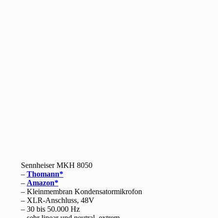
Sennheiser MKH 8050
–
Thomann
–
Amazon
– Kleinmembran Kondensatormikrofon
– XLR-Anschluss, 48V
– 30 bis 50.000 Hz
– sehr linear und neutral, extrem