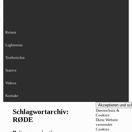
ur
eet
Reisen
Lightroom
Testberichte
Stative
Videos
Kontakt
Schlagwortarchiv:
Datenschutz &
Cookies:
RØDE
Diese Website
verwendet
Cookies.