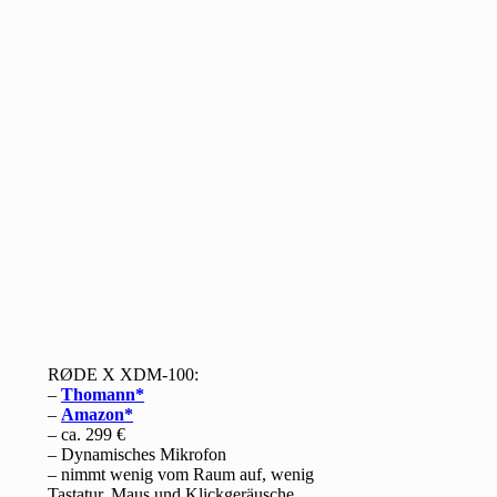
RØDE X XDM-100:
–
Thomann
–
Amazon
– ca. 299 €
– Dynamisches Mikrofon
– nimmt wenig vom Raum auf, wenig
Tastatur, Maus und Klickgeräusche