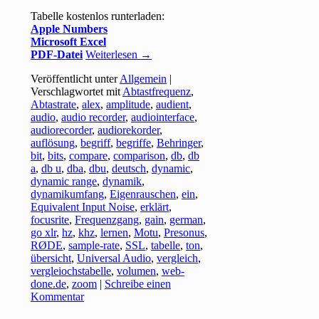
Tabelle kostenlos runterladen:
Apple Numbers
Microsoft Excel
PDF-Datei
Weiterlesen
→
Veröffentlicht unter
Allgemein
|
Verschlagwortet mit
Abtastfrequenz
,
Abtastrate
,
alex
,
amplitude
,
audient
,
audio
,
audio recorder
,
audiointerface
,
audiorecorder
,
audiorekorder
,
auflösung
,
begriff
,
begriffe
,
Behringer
,
bit
,
bits
,
compare
,
comparison
,
db
,
db
a
,
db u
,
dba
,
dbu
,
deutsch
,
dynamic
,
dynamic range
,
dynamik
,
dynamikumfang
,
Eigenrauschen
,
ein
,
Equivalent Input Noise
,
erklärt
,
focusrite
,
Frequenzgang
,
gain
,
german
,
go xlr
,
hz
,
khz
,
lernen
,
Motu
,
Presonus
,
RØDE
,
sample-rate
,
SSL
,
tabelle
,
ton
,
übersicht
,
Universal Audio
,
vergleich
,
vergleiochstabelle
,
volumen
,
web-
done.de
,
zoom
|
Schreibe einen
Kommentar