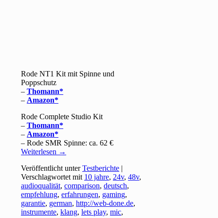
Rode NT1 Kit mit Spinne und
Poppschutz
–
Thomann
–
Amazon
Rode Complete Studio Kit
–
Thomann
–
Amazon
– Rode SMR Spinne: ca. 62 €
Weiterlesen
→
Veröffentlicht unter
Testberichte
|
Verschlagwortet mit
10 jahre
,
24v
,
48v
,
audioqualität
,
comparison
,
deutsch
,
empfehlung
,
erfahrungen
,
gaming
,
garantie
,
german
,
http://web-done.de
,
instrumente
,
klang
,
lets play
,
mic
,