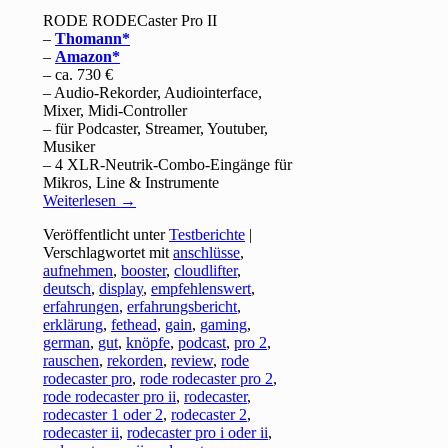
RODE RODECaster Pro II
–
Thomann
–
Amazon
– ca. 730 €
– Audio-Rekorder, Audiointerface,
Mixer, Midi-Controller
– für Podcaster, Streamer, Youtuber,
Musiker
– 4 XLR-Neutrik-Combo-Eingänge für
Mikros, Line & Instrumente
Weiterlesen
→
Veröffentlicht unter
Testberichte
|
Verschlagwortet mit
anschlüsse
,
aufnehmen
,
booster
,
cloudlifter
,
deutsch
,
display
,
empfehlenswert
,
erfahrungen
,
erfahrungsbericht
,
erklärung
,
fethead
,
gain
,
gaming
,
german
,
gut
,
knöpfe
,
podcast
,
pro 2
,
rauschen
,
rekorden
,
review
,
rode
rodecaster pro
,
rode rodecaster pro 2
,
rode rodecaster pro ii
,
rodecaster
,
rodecaster 1 oder 2
,
rodecaster 2
,
rodecaster ii
,
rodecaster pro i oder ii
,