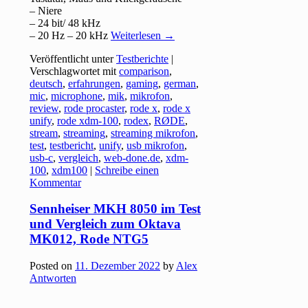
– Niere
– 24 bit/ 48 kHz
– 20 Hz – 20 kHz
Weiterlesen
→
Veröffentlicht unter
Testberichte
|
Verschlagwortet mit
comparison
,
deutsch
,
erfahrungen
,
gaming
,
german
,
mic
,
microphone
,
mik
,
mikrofon
,
review
,
rode procaster
,
rode x
,
rode x
unify
,
rode xdm-100
,
rodex
,
RØDE
,
stream
,
streaming
,
streaming mikrofon
,
test
,
testbericht
,
unify
,
usb mikrofon
,
usb-c
,
vergleich
,
web-done.de
,
xdm-
100
,
xdm100
|
Schreibe einen
Kommentar
Sennheiser MKH 8050 im Test
und Vergleich zum Oktava
MK012, Rode NTG5
Posted on
11. Dezember 2022
by
Alex
Antworten