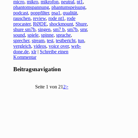
micro
,
mikro
,
mikrofon
,
neutral
,
nt1
,
phantomspannung
,
phantumspeisung
,
podcast
,
poppfilter
,
psa1
,
qualität
,
rauschen
,
review
,
rode nt1
,
rode
procaster
,
RØDE
,
shockmount
,
Shure
,
shure sm7b
,
singen
,
sm7 b
,
sm7b
,
smr
,
sound
,
spiele
,
spinne
,
sprache
,
sprecher
,
stream
,
test
,
testbericht
,
tun
,
vergleich
,
videos
,
voice over
,
web-
done.de
,
xlr
|
Schreibe einen
Kommentar
Beitragsnavigation
Seite 1 von 2
1
2
>