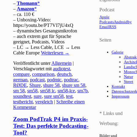
–
Thomann
–
Amazon
Podcast
– ca. 110 €
Apple
– Unboxing-Video:
Podcasts
Android
by
https://youtu.be/PT7VI7jU4xQ
Email
RSS
– dynamisches Gesangsmikrofon
– auch extrem gut für Sprache
Seiten
geeignet, Podcasts, Videos
– LC → Less Cable, LCE → Less
Galerie
Cable Europe
Weiterlesen
→
Abstrak
Archite
Veröffentlicht unter
Allgemein
|
Landsch
Verschlagwortet mit
audiotest
,
Monoc
compare
,
comparison
,
deutsch
,
Natur
german
,
podcast
,
podmic
,
podtrac
,
Street
RØDE
,
Shure
,
shure 58
,
shure sm 58
,
Kontakt
sm 58
,
sm58
,
sm58 lc
,
sm58-lce
,
sm7b
,
Datenschutzer
soundtest
,
sure
,
sure sm58
,
test
,
Impressum
testbericht
,
vergleich
|
Schreibe einen
Kommentar
* Links und
Zoom PodTrak P4 im Praxis-
Werbung:
Test: Das perfekte Podcasting-
Tool?
Bilder und