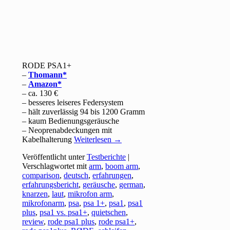
RODE PSA1+
–
Thomann
–
Amazon
– ca. 130 €
– besseres leiseres Federsystem
– hält zuverlässig 94 bis 1200 Gramm
– kaum Bedienungsgeräusche
– Neoprenabdeckungen mit
Kabelhalterung
Weiterlesen
→
Veröffentlicht unter
Testberichte
|
Verschlagwortet mit
arm
,
boom arm
,
comparison
,
deutsch
,
erfahrungen
,
erfahrungsbericht
,
geräusche
,
german
,
knarzen
,
laut
,
mikrofon arm
,
mikrofonarm
,
psa
,
psa 1+
,
psa1
,
psa1
plus
,
psa1 vs. psa1+
,
quietschen
,
review
,
rode psa1 plus
,
rode psa1+
,