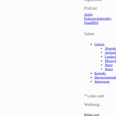
Podcast
Apple
Podcasts
Android
by
Email
RSS
Seiten
Galerie
Abstrak
Archite
Landsch
Monoc
Natur
Street
Kontakt
Datenschutzer
Impressum
* Links und
Werbung:
Bilder und