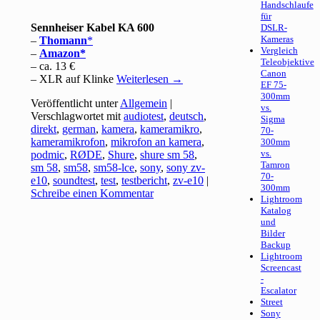
Handschlaufe
für
Sennheiser Kabel KA 600
DSLR-
Kameras
–
Thomann
Vergleich
–
Amazon
Teleobjektive
– ca. 13 €
Canon
– XLR auf Klinke
Weiterlesen
→
EF 75-
300mm
Veröffentlicht unter
Allgemein
|
vs.
Verschlagwortet mit
audiotest
,
deutsch
,
Sigma
direkt
,
german
,
kamera
,
kameramikro
,
70-
kameramikrofon
,
mikrofon an kamera
,
300mm
vs.
podmic
,
RØDE
,
Shure
,
shure sm 58
,
Tamron
sm 58
,
sm58
,
sm58-lce
,
sony
,
sony zv-
70-
e10
,
soundtest
,
test
,
testbericht
,
zv-e10
|
300mm
Schreibe einen Kommentar
Lightroom
Katalog
und
Bilder
Backup
Lightroom
Screencast
-
Escalator
Street
Sony