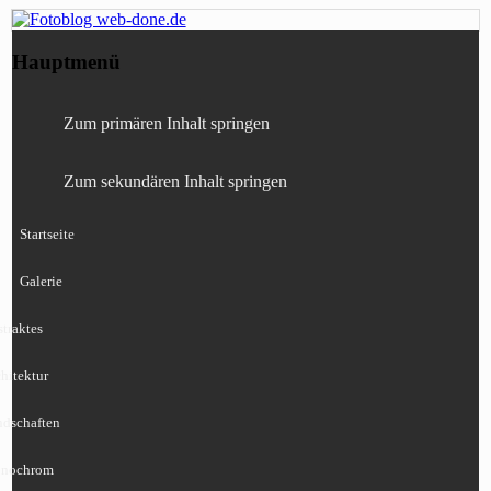
Fotografie, Blog, Lightroom, Tests,
Fotoblog web-done.de
Hauptmenü
Canon, Nikon, Sony
Zum primären Inhalt springen
Zum sekundären Inhalt springen
Startseite
Galerie
traktes
hitektur
ndschaften
nochrom