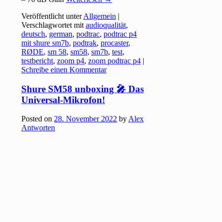
Veröffentlicht unter
Allgemein
|
Verschlagwortet mit
audioqualität
,
deutsch
,
german
,
podtrac
,
podtrac p4
mit shure sm7b
,
podtrak
,
procaster
,
RØDE
,
sm 58
,
sm58
,
sm7b
,
test
,
testbericht
,
zoom p4
,
zoom podtrac p4
|
Schreibe einen Kommentar
Shure SM58 unboxing 🎤 Das
Universal-Mikrofon!
Posted on
28. November 2022
by
Alex
Antworten