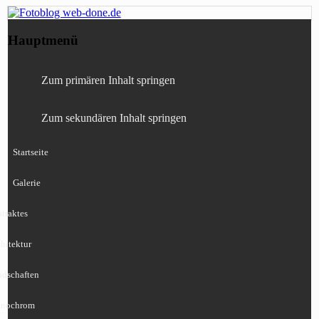
Fotografie, Blog, Lightroom, Tests,
Fotoblog web-done.de
Hauptmenü
Canon, Nikon, Sony
Zum primären Inhalt springen
Zum sekundären Inhalt springen
Startseite
Galerie
traktes
hitektur
ndschaften
nochrom