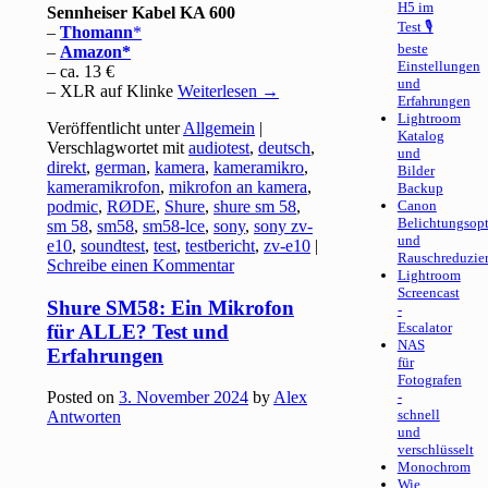
H5 im
Sennheiser Kabel KA 600
Test 🎙
–
Thomann
beste
–
Amazon
Einstellungen
– ca. 13 €
und
– XLR auf Klinke
Weiterlesen
→
Erfahrungen
Lightroom
Veröffentlicht unter
Allgemein
|
Katalog
Verschlagwortet mit
audiotest
,
deutsch
,
und
direkt
,
german
,
kamera
,
kameramikro
,
Bilder
kameramikrofon
,
mikrofon an kamera
,
Backup
podmic
,
RØDE
,
Shure
,
shure sm 58
,
Canon
Belichtungsop
sm 58
,
sm58
,
sm58-lce
,
sony
,
sony zv-
und
e10
,
soundtest
,
test
,
testbericht
,
zv-e10
|
Rauschreduzie
Schreibe einen Kommentar
Lightroom
Screencast
Shure SM58: Ein Mikrofon
-
Escalator
für ALLE? Test und
NAS
Erfahrungen
für
Fotografen
Posted on
3. November 2024
by
Alex
-
schnell
Antworten
und
verschlüsselt
Monochrom
Wie