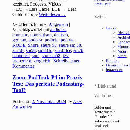
geeignet, Podcasts, Videos
Email
RSS
– LC → Less Cable, LCE → Less
Cable Europe
Weiterlesen
→
Seiten
Veröffentlicht unter
Allgemein
|
Galerie
Verschlagwortet mit
audiotest
,
Abstrak
compare
,
comparison
,
deutsch
,
Archite
german
,
podcast
,
podmic
,
podtrac
,
Landsch
RØDE
,
Shure
,
shure 58
,
shure sm 58
,
Monoc
sm 58
,
sm58
,
sm58 lc
,
sm58-lce
,
sm7b
,
Natur
soundtest
,
sure
,
sure sm58
,
test
,
Street
testbericht
,
vergleich
|
Schreibe einen
Kontakt
Datenschutzer
Kommentar
Impressum
Zoom PodTrak P4 im Praxis-
Test: Das perfekte Podcasting-
* Links und
Tool?
Werbung:
Posted on
2. November 2024
by
Alex
Antworten
Bilder und
Texte die mit
"*" oder "i"
gekennzeichnet
sind und