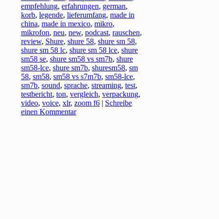
empfehlung
,
erfahrungen
,
german
,
korb
,
legende
,
lieferumfang
,
made in
china
,
made in mexico
,
mikro
,
mikrofon
,
neu
,
new
,
podcast
,
rauschen
,
review
,
Shure
,
shure 58
,
shure sm 58
,
shure sm 58 lc
,
shure sm 58 lce
,
shure
sm58 se
,
shure sm58 vs sm7b
,
shure
sm58-lce
,
shure sm7b
,
shuresm58
,
sm
58
,
sm58
,
sm58 vs s7m7b
,
sm58-lce
,
sm7b
,
sound
,
sprache
,
streaming
,
test
,
testbericht
,
ton
,
vergleich
,
verpackung
,
video
,
voice
,
xlr
,
zoom f6
|
Schreibe
einen Kommentar