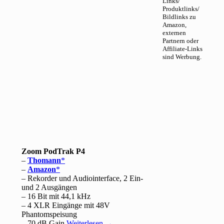
Links/
Produktlinks/
Bildlinks zu
Amazon,
externen
Partnern oder
Affiliate-Links
sind Werbung.
Zoom PodTrak P4
–
Thomann
–
Amazon
– Rekorder und Audiointerface, 2 Ein-
und 2 Ausgängen
– 16 Bit mit 44,1 kHz
– 4 XLR Eingänge mit 48V
Phantomspeisung
– 70 dB Gain
Weiterlesen
→