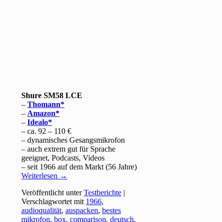
Shure SM58 LCE
–
Thomann
–
Amazon
–
Idealo
– ca. 92 – 110 €
– dynamisches Gesangsmikrofon
– auch extrem gut für Sprache
geeignet, Podcasts, Videos
– seit 1966 auf dem Markt (56 Jahre)
Weiterlesen
→
Veröffentlicht unter
Testberichte
|
Verschlagwortet mit
1966
,
audioqualität
,
auspacken
,
bestes
mikrofon
,
box
,
comparison
,
deutsch
,