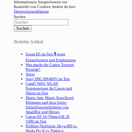
Informationen, beispielsweise zur
Kontrolle von Cookies, findest du hier:
Datenschutzerklärung
Suchen
Beliebte Artikel
Zoom H5 im Test 🎙 beste
Einstellungen und Erfahrungen
Was macht die Canon Tonwert
Priorität?
Street
Sony DSC-HX400V im Test
CamFi WiFi/ WLAN
Fernsteuerung für Canon und
Nikon im Test
Magic Arm, Magic Kugelkopf,
Klemmen und Arca Swiss-
Schnellwechselplatten von
SmallRig und Mengs
Canon EF 24-70mm f/4L IS
USM im Test
Polfilter-Vergleich: Hoya HD vs.
Haida Pro II vs. Praktica