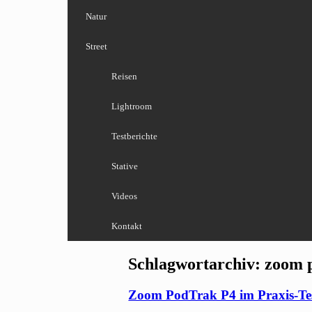
Natur
Street
Reisen
Lightroom
Testberichte
Stative
Videos
Kontakt
Schlagwortarchiv:
zoom 
Zoom PodTrak P4 im Praxis-Test