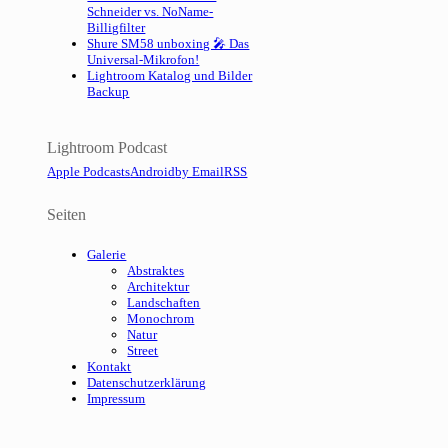
Schneider vs. NoName-
Billigfilter
Shure SM58 unboxing 🎤 Das
Universal-Mikrofon!
Lightroom Katalog und Bilder
Backup
Lightroom Podcast
Apple Podcasts
Android
by Email
RSS
Seiten
Galerie
Abstraktes
Architektur
Landschaften
Monochrom
Natur
Street
Kontakt
Datenschutzerklärung
Impressum