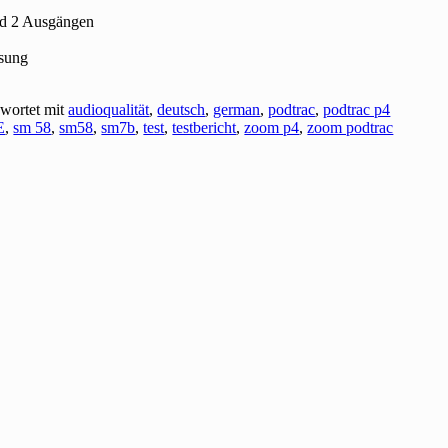
nd 2 Ausgängen
sung
wortet mit
audioqualität
,
deutsch
,
german
,
podtrac
,
podtrac p4
E
,
sm 58
,
sm58
,
sm7b
,
test
,
testbericht
,
zoom p4
,
zoom podtrac