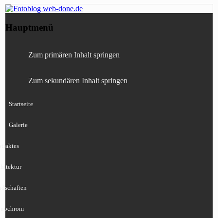
Fotografie, Blog, Lightroom, Tests,
Fotoblog web-done.de
Hauptmenü
Canon, Nikon, Sony
Zum primären Inhalt springen
Zum sekundären Inhalt springen
Startseite
Galerie
traktes
hitektur
ndschaften
nochrom