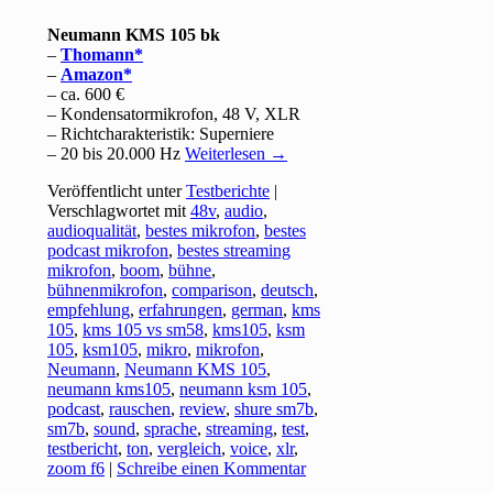
Neumann KMS 105 bk
–
Thomann
–
Amazon
– ca. 600 €
– Kondensatormikrofon, 48 V, XLR
– Richtcharakteristik: Superniere
– 20 bis 20.000 Hz
Weiterlesen
→
Veröffentlicht unter
Testberichte
|
Verschlagwortet mit
48v
,
audio
,
audioqualität
,
bestes mikrofon
,
bestes
podcast mikrofon
,
bestes streaming
mikrofon
,
boom
,
bühne
,
bühnenmikrofon
,
comparison
,
deutsch
,
empfehlung
,
erfahrungen
,
german
,
kms
105
,
kms 105 vs sm58
,
kms105
,
ksm
105
,
ksm105
,
mikro
,
mikrofon
,
Neumann
,
Neumann KMS 105
,
neumann kms105
,
neumann ksm 105
,
podcast
,
rauschen
,
review
,
shure sm7b
,
sm7b
,
sound
,
sprache
,
streaming
,
test
,
testbericht
,
ton
,
vergleich
,
voice
,
xlr
,
zoom f6
|
Schreibe einen Kommentar