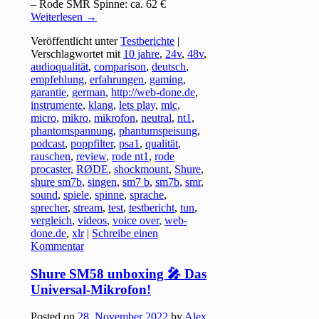
– Rode SMR Spinne: ca. 62 €
Weiterlesen
→
Veröffentlicht unter
Testberichte
|
Verschlagwortet mit
10 jahre
,
24v
,
48v
,
audioqualität
,
comparison
,
deutsch
,
empfehlung
,
erfahrungen
,
gaming
,
garantie
,
german
,
http://web-done.de
,
instrumente
,
klang
,
lets play
,
mic
,
micro
,
mikro
,
mikrofon
,
neutral
,
nt1
,
phantomspannung
,
phantumspeisung
,
podcast
,
poppfilter
,
psa1
,
qualität
,
rauschen
,
review
,
rode nt1
,
rode
procaster
,
RØDE
,
shockmount
,
Shure
,
shure sm7b
,
singen
,
sm7 b
,
sm7b
,
smr
,
sound
,
spiele
,
spinne
,
sprache
,
sprecher
,
stream
,
test
,
testbericht
,
tun
,
vergleich
,
videos
,
voice over
,
web-
done.de
,
xlr
|
Schreibe einen
Kommentar
Shure SM58 unboxing 🎤 Das
Universal-Mikrofon!
Posted on
28. November 2022
by
Alex