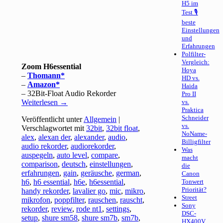
H5 im
Test 🎙
beste
Einstellungen
und
Erfahrungen
Polfilter-
Vergleich:
Zoom H6essential
Hoya
–
Thomann
HD vs.
–
Amazon
Haida
– 32Bit-Float Audio Rekorder
Pro II
Weiterlesen
→
vs.
Praktica
Schneider
Veröffentlicht unter
Allgemein
|
vs.
Verschlagwortet mit
32bit
,
32bit float
,
NoName-
alex
,
alexan der
,
alexander
,
audio
,
Billigfilter
audio rekorder
,
audiorekorder
,
Was
auspegeln
,
auto level
,
compare
,
macht
comparison
,
deutsch
,
einstellungen
,
die
erfahrungen
,
gain
,
geräusche
,
german
,
Canon
h6
,
h6 essential
,
h6e
,
h6essential
,
Tonwert
Priorität?
handy rekorder
,
lavalier go
,
mic
,
mikro
,
Street
mikrofon
,
poppfilter
,
rauschen
,
rauscht
,
Sony
rekorder
,
review
,
rode nt1
,
settings
,
DSC-
setup
,
shure sm58
,
shure sm7b
,
sm7b
,
HX400V