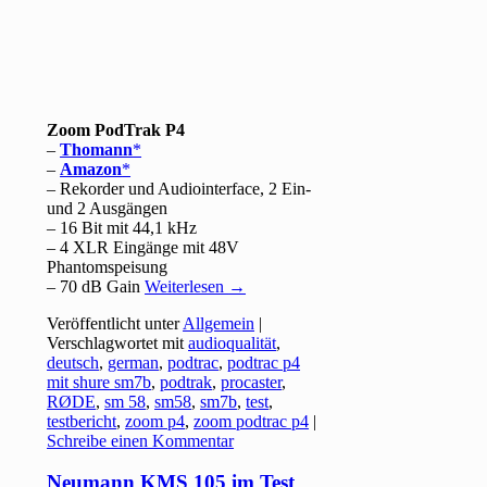
Zoom PodTrak P4
–
Thomann
–
Amazon
– Rekorder und Audiointerface, 2 Ein-
und 2 Ausgängen
– 16 Bit mit 44,1 kHz
– 4 XLR Eingänge mit 48V
Phantomspeisung
– 70 dB Gain
Weiterlesen
→
Veröffentlicht unter
Allgemein
|
Verschlagwortet mit
audioqualität
,
deutsch
,
german
,
podtrac
,
podtrac p4
mit shure sm7b
,
podtrak
,
procaster
,
RØDE
,
sm 58
,
sm58
,
sm7b
,
test
,
testbericht
,
zoom p4
,
zoom podtrac p4
|
Schreibe einen Kommentar
Neumann KMS 105 im Test