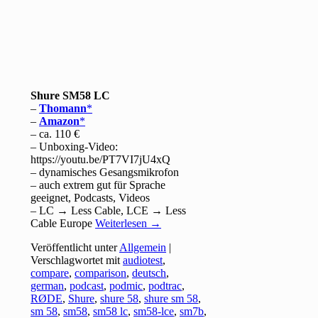
Shure SM58 LC
–
Thomann
–
Amazon
– ca. 110 €
– Unboxing-Video:
https://youtu.be/PT7VI7jU4xQ
– dynamisches Gesangsmikrofon
– auch extrem gut für Sprache
geeignet, Podcasts, Videos
– LC → Less Cable, LCE → Less
Cable Europe
Weiterlesen
→
Veröffentlicht unter
Allgemein
|
Verschlagwortet mit
audiotest
,
compare
,
comparison
,
deutsch
,
german
,
podcast
,
podmic
,
podtrac
,
RØDE
,
Shure
,
shure 58
,
shure sm 58
,
sm 58
,
sm58
,
sm58 lc
,
sm58-lce
,
sm7b
,