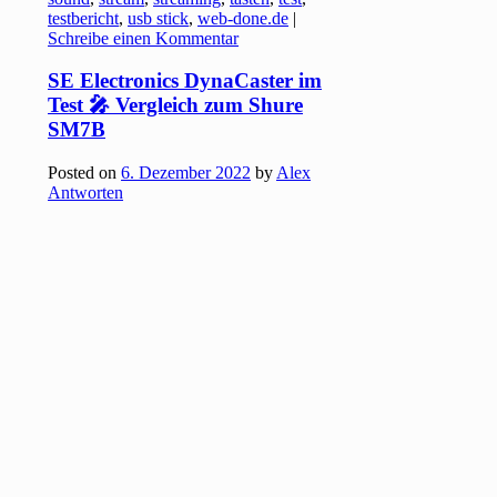
testbericht
,
usb stick
,
web-done.de
|
Schreibe einen Kommentar
SE Electronics DynaCaster im
Test 🎤 Vergleich zum Shure
SM7B
Posted on
6. Dezember 2022
by
Alex
Antworten