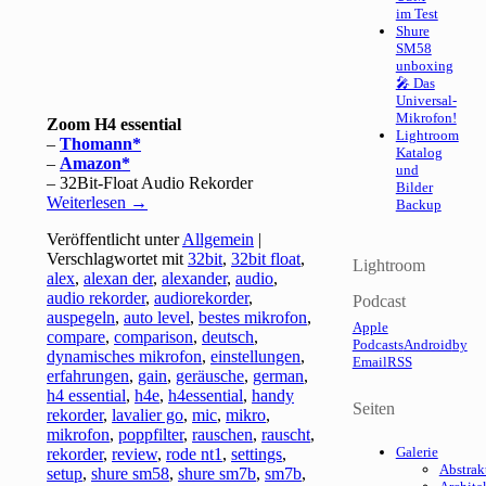
im Test
Shure
SM58
unboxing
🎤 Das
Universal-
Mikrofon!
Zoom H4 essential
Lightroom
–
Thomann
Katalog
–
Amazon
und
– 32Bit-Float Audio Rekorder
Bilder
Weiterlesen
→
Backup
Veröffentlicht unter
Allgemein
|
Verschlagwortet mit
32bit
,
32bit float
,
Lightroom
alex
,
alexan der
,
alexander
,
audio
,
audio rekorder
,
audiorekorder
,
Podcast
auspegeln
,
auto level
,
bestes mikrofon
,
Apple
compare
,
comparison
,
deutsch
,
Podcasts
Android
by
dynamisches mikrofon
,
einstellungen
,
Email
RSS
erfahrungen
,
gain
,
geräusche
,
german
,
h4 essential
,
h4e
,
h4essential
,
handy
Seiten
rekorder
,
lavalier go
,
mic
,
mikro
,
mikrofon
,
poppfilter
,
rauschen
,
rauscht
,
Galerie
rekorder
,
review
,
rode nt1
,
settings
,
Abstrak
setup
,
shure sm58
,
shure sm7b
,
sm7b
,