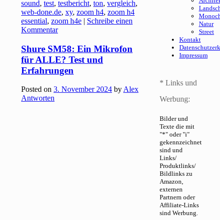
Archite
sound
,
test
,
testbericht
,
ton
,
vergleich
,
Landsch
web-done.de
,
xy
,
zoom h4
,
zoom h4
Monoc
essential
,
zoom h4e
|
Schreibe einen
Natur
Kommentar
Street
Kontakt
Shure SM58: Ein Mikrofon
Datenschutzer
Impressum
für ALLE? Test und
Erfahrungen
* Links und
Posted on
3. November 2024
by
Alex
Antworten
Werbung:
Bilder und
Texte die mit
"*" oder "i"
gekennzeichnet
sind und
Links/
Produktlinks/
Bildlinks zu
Amazon,
externen
Partnern oder
Affiliate-Links
sind Werbung.