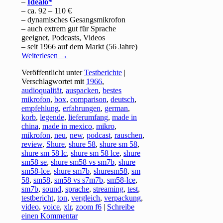
–
Idealo
– ca. 92 – 110 €
– dynamisches Gesangsmikrofon
– auch extrem gut für Sprache
geeignet, Podcasts, Videos
– seit 1966 auf dem Markt (56 Jahre)
Weiterlesen
→
Veröffentlicht unter
Testberichte
|
Verschlagwortet mit
1966
,
audioqualität
,
auspacken
,
bestes
mikrofon
,
box
,
comparison
,
deutsch
,
empfehlung
,
erfahrungen
,
german
,
korb
,
legende
,
lieferumfang
,
made in
china
,
made in mexico
,
mikro
,
mikrofon
,
neu
,
new
,
podcast
,
rauschen
,
review
,
Shure
,
shure 58
,
shure sm 58
,
shure sm 58 lc
,
shure sm 58 lce
,
shure
sm58 se
,
shure sm58 vs sm7b
,
shure
sm58-lce
,
shure sm7b
,
shuresm58
,
sm
58
,
sm58
,
sm58 vs s7m7b
,
sm58-lce
,
sm7b
,
sound
,
sprache
,
streaming
,
test
,
testbericht
,
ton
,
vergleich
,
verpackung
,
video
,
voice
,
xlr
,
zoom f6
|
Schreibe
einen Kommentar