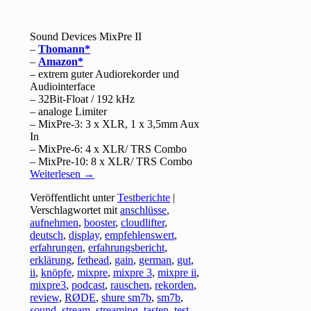
Sound Devices MixPre II
–
Thomann
–
Amazon
– extrem guter Audiorekorder und
Audiointerface
– 32Bit-Float / 192 kHz
– analoge Limiter
– MixPre-3: 3 x XLR, 1 x 3,5mm Aux
In
– MixPre-6: 4 x XLR/ TRS Combo
– MixPre-10: 8 x XLR/ TRS Combo
Weiterlesen
→
Veröffentlicht unter
Testberichte
|
Verschlagwortet mit
anschlüsse
,
aufnehmen
,
booster
,
cloudlifter
,
deutsch
,
display
,
empfehlenswert
,
erfahrungen
,
erfahrungsbericht
,
erklärung
,
fethead
,
gain
,
german
,
gut
,
ii
,
knöpfe
,
mixpre
,
mixpre 3
,
mixpre ii
,
mixpre3
,
podcast
,
rauschen
,
rekorden
,
review
,
RØDE
,
shure sm7b
,
sm7b
,
sound
,
stream
,
streaming
,
tasten
,
test
,