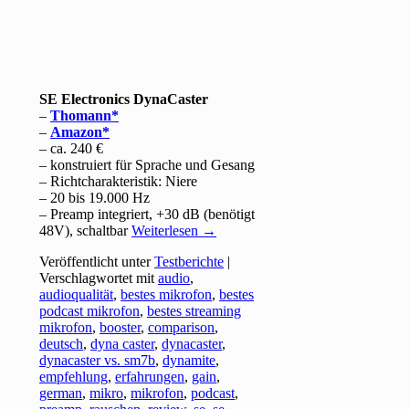
SE Electronics DynaCaster
–
Thomann
–
Amazon
– ca. 240 €
– konstruiert für Sprache und Gesang
– Richtcharakteristik: Niere
– 20 bis 19.000 Hz
– Preamp integriert, +30 dB (benötigt
48V), schaltbar
Weiterlesen
→
Veröffentlicht unter
Testberichte
|
Verschlagwortet mit
audio
,
audioqualität
,
bestes mikrofon
,
bestes
podcast mikrofon
,
bestes streaming
mikrofon
,
booster
,
comparison
,
deutsch
,
dyna caster
,
dynacaster
,
dynacaster vs. sm7b
,
dynamite
,
empfehlung
,
erfahrungen
,
gain
,
german
,
mikro
,
mikrofon
,
podcast
,