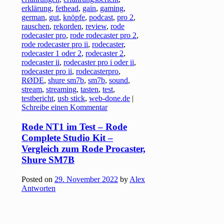
erklärung
,
fethead
,
gain
,
gaming
,
german
,
gut
,
knöpfe
,
podcast
,
pro 2
,
rauschen
,
rekorden
,
review
,
rode
rodecaster pro
,
rode rodecaster pro 2
,
rode rodecaster pro ii
,
rodecaster
,
rodecaster 1 oder 2
,
rodecaster 2
,
rodecaster ii
,
rodecaster pro i oder ii
,
rodecaster pro ii
,
rodecasterpro
,
RØDE
,
shure sm7b
,
sm7b
,
sound
,
stream
,
streaming
,
tasten
,
test
,
testbericht
,
usb stick
,
web-done.de
|
Schreibe einen Kommentar
Rode NT1 im Test – Rode
Complete Studio Kit –
Vergleich zum Rode Procaster,
Shure SM7B
Posted on
29. November 2022
by
Alex
Antworten