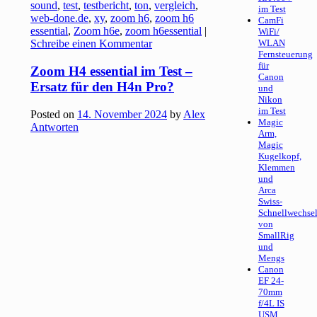
sound
,
test
,
testbericht
,
ton
,
vergleich
,
im Test
web-done.de
,
xy
,
zoom h6
,
zoom h6
CamFi
essential
,
Zoom h6e
,
zoom h6essential
|
WiFi/
Schreibe einen Kommentar
WLAN
Fernsteuerung
für
Zoom H4 essential im Test –
Canon
Ersatz für den H4n Pro?
und
Nikon
im Test
Posted on
14. November 2024
by
Alex
Magic
Antworten
Arm,
Magic
Kugelkopf,
Klemmen
und
Arca
Swiss-
Schnellwechsel
von
SmallRig
und
Mengs
Canon
EF 24-
70mm
f/4L IS
USM