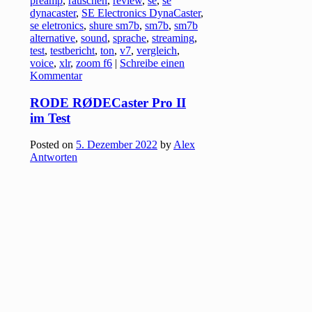
preamp
,
rauschen
,
review
,
se
,
se
dynacaster
,
SE Electronics DynaCaster
,
se eletronics
,
shure sm7b
,
sm7b
,
sm7b
alternative
,
sound
,
sprache
,
streaming
,
test
,
testbericht
,
ton
,
v7
,
vergleich
,
voice
,
xlr
,
zoom f6
|
Schreibe einen
Kommentar
RODE RØDECaster Pro II
im Test
Posted on
5. Dezember 2022
by
Alex
Antworten