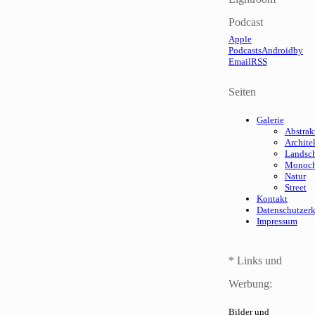
Podcast
Apple
Podcasts
Android
by
Email
RSS
Seiten
Galerie
Abstrak
Archite
Landsch
Monoc
Natur
Street
Kontakt
Datenschutzer
Impressum
* Links und
Werbung:
Bilder und