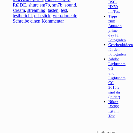
DSC-
RØDE
,
shure sm7b
,
sm7b
,
sound
,
HX50
stream
,
streaming
,
tasten
,
test
,
im Test
testbericht
,
usb stick
,
web-done.de
|
Tipps
Schreibe einen Kommentar
zum
Amazon
prime
day für
Fotografen
Geschenkideen
für den
Fotografen
Adobe
Lightroom
6.2
und
Lightroom
CC
2015.2
sind da
(leider)
Nikon
D5300
Kit im
Test
Lightroom