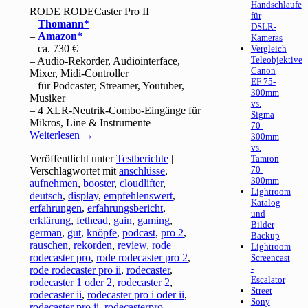
Handschlaufe
RODE RODECaster Pro II
für
–
Thomann
DSLR-
–
Amazon
Kameras
– ca. 730 €
Vergleich
Teleobjektive
– Audio-Rekorder, Audiointerface,
Canon
Mixer, Midi-Controller
EF 75-
– für Podcaster, Streamer, Youtuber,
300mm
Musiker
vs.
– 4 XLR-Neutrik-Combo-Eingänge für
Sigma
Mikros, Line & Instrumente
70-
Weiterlesen
→
300mm
vs.
Veröffentlicht unter
Testberichte
|
Tamron
70-
Verschlagwortet mit
anschlüsse
,
300mm
aufnehmen
,
booster
,
cloudlifter
,
Lightroom
deutsch
,
display
,
empfehlenswert
,
Katalog
erfahrungen
,
erfahrungsbericht
,
und
erklärung
,
fethead
,
gain
,
gaming
,
Bilder
german
,
gut
,
knöpfe
,
podcast
,
pro 2
,
Backup
rauschen
,
rekorden
,
review
,
rode
Lightroom
rodecaster pro
,
rode rodecaster pro 2
,
Screencast
-
rode rodecaster pro ii
,
rodecaster
,
Escalator
rodecaster 1 oder 2
,
rodecaster 2
,
Street
rodecaster ii
,
rodecaster pro i oder ii
,
Sony
rodecaster pro ii
,
rodecasterpro
,