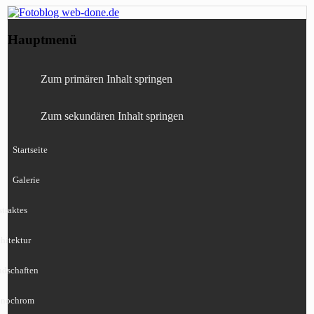
Fotografie, Blog, Lightroom, Tests,
Fotoblog web-done.de
Hauptmenü
Canon, Nikon, Sony
Zum primären Inhalt springen
Zum sekundären Inhalt springen
Startseite
Galerie
traktes
hitektur
ndschaften
nochrom