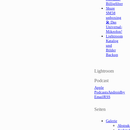
Billigfilter
Shure
SM58
unboxing
🎤 Das
Universal-
Mikrofon!
Lightroom
Katalog
und
Bilder
Backup
Lightroom
Podcast
Apple
Podcasts
Android
by
Email
RSS
Seiten
Galerie
Abstrak