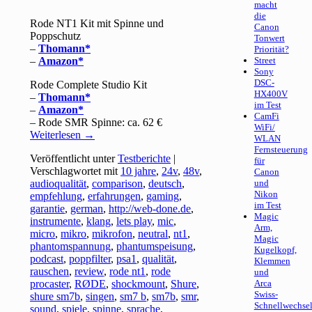
macht
die
Rode NT1 Kit mit Spinne und
Canon
Poppschutz
Tonwert
–
Thomann
Priorität?
–
Amazon
Street
Sony
DSC-
Rode Complete Studio Kit
HX400V
–
Thomann
im Test
–
Amazon
CamFi
– Rode SMR Spinne: ca. 62 €
WiFi/
Weiterlesen
→
WLAN
Fernsteuerung
Veröffentlicht unter
Testberichte
|
für
Verschlagwortet mit
10 jahre
,
24v
,
48v
,
Canon
audioqualität
,
comparison
,
deutsch
,
und
Nikon
empfehlung
,
erfahrungen
,
gaming
,
im Test
garantie
,
german
,
http://web-done.de
,
Magic
instrumente
,
klang
,
lets play
,
mic
,
Arm,
micro
,
mikro
,
mikrofon
,
neutral
,
nt1
,
Magic
phantomspannung
,
phantumspeisung
,
Kugelkopf,
podcast
,
poppfilter
,
psa1
,
qualität
,
Klemmen
rauschen
,
review
,
rode nt1
,
rode
und
procaster
,
RØDE
,
shockmount
,
Shure
,
Arca
Swiss-
shure sm7b
,
singen
,
sm7 b
,
sm7b
,
smr
,
Schnellwechsel
sound
,
spiele
,
spinne
,
sprache
,