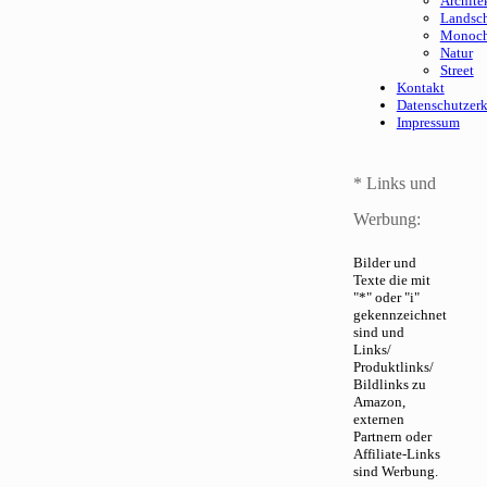
Archite
Landsch
Monoc
Natur
Street
Kontakt
Datenschutzer
Impressum
* Links und
Werbung:
Bilder und
Texte die mit
"*" oder "i"
gekennzeichnet
sind und
Links/
Produktlinks/
Bildlinks zu
Amazon,
externen
Partnern oder
Affiliate-Links
sind Werbung.