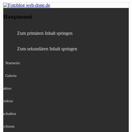
Fotografie, Blog, Lightroom, Tests,
Fotoblog web-done.de
Hauptmenü
Canon, Nikon, Sony
Zum primären Inhalt springen
Zum sekundären Inhalt springen
Startseite
Galerie
traktes
hitektur
ndschaften
nochrom