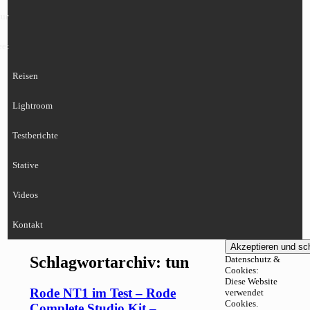
ur
eet
Reisen
Lightroom
Testberichte
Stative
Videos
Kontakt
Schlagwortarchiv:
tun
Datenschutz &
Cookies:
Diese Website
Rode NT1 im Test – Rode
verwendet
Cookies.
Complete Studio Kit –