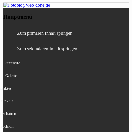
Fotografie, Blog, Lightroom, Tests,
Fotoblog web-done.de
Hauptmenü
Canon, Nikon, Sony
Zum primären Inhalt springen
Zum sekundären Inhalt springen
Startseite
Galerie
traktes
hitektur
ndschaften
nochrom