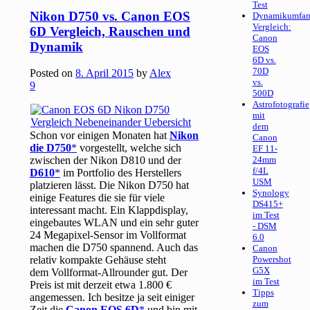
Test
Nikon D750 vs. Canon EOS
Dynamikumfan
Vergleich:
6D Vergleich, Rauschen und
Canon
Dynamik
EOS
6D vs.
70D
Posted on
8. April 2015
by
Alex
vs.
9
500D
Astrofotografie
mit
dem
Schon vor einigen Monaten hat
Nikon
Canon
die D750
vorgestellt, welche sich
EF 11-
zwischen der Nikon D810 und der
24mm
f/4L
D610
im Portfolio des Herstellers
USM
platzieren lässt. Die Nikon D750 hat
Synology
einige Features die sie für viele
DS415+
interessant macht. Ein Klappdisplay,
im Test
eingebautes WLAN und ein sehr guter
- DSM
24 Megapixel-Sensor im Vollformat
6.0
machen die D750 spannend. Auch das
Canon
relativ kompakte Gehäuse steht
Powershot
G5X
dem Vollformat-Allrounder gut. Der
im Test
Preis ist mit derzeit etwa 1.800 €
Tipps
angemessen. Ich besitze ja seit einiger
zum
Zeit die
Canon EOS 6D
und bin mit