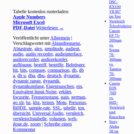
DSC-
RX100
Tabelle kostenlos runterladen:
VII M7
im Test
Apple Numbers
Vergleich
Microsoft Excel
Teleobjektive
PDF-Datei
Weiterlesen
→
Canon
EF 75-
Veröffentlicht unter
Allgemein
|
300mm
Verschlagwortet mit
Abtastfrequenz
,
vs.
Abtastrate
,
alex
,
amplitude
,
audient
,
Sigma
audio
,
audio recorder
,
audiointerface
,
70-
audiorecorder
,
audiorekorder
,
300mm
vs.
auflösung
,
begriff
,
begriffe
,
Behringer
,
Tamron
bit
,
bits
,
compare
,
comparison
,
db
,
db
70-
a
,
db u
,
dba
,
dbu
,
deutsch
,
dynamic
,
300mm
dynamic range
,
dynamik
,
Canon
dynamikumfang
,
Eigenrauschen
,
ein
,
EOS
Equivalent Input Noise
,
erklärt
,
70D
focusrite
,
Frequenzgang
,
gain
,
german
,
vs.
go xlr
,
hz
,
khz
,
lernen
,
Motu
,
Presonus
,
60D -
Vergleich
RØDE
,
sample-rate
,
SSL
,
tabelle
,
ton
,
und
übersicht
,
Universal Audio
,
vergleich
,
Rauschen
vergleiochstabelle
,
volumen
,
web-
Sony
done.de
,
zoom
|
Schreibe einen
Alpha
Kommentar
58 im