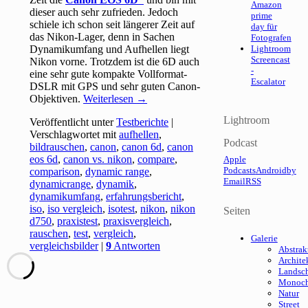
Amazon
dieser auch sehr zufrieden. Jedoch
prime
schiele ich schon seit längerer Zeit auf
day für
das Nikon-Lager, denn in Sachen
Fotografen
Dynamikumfang und Aufhellen liegt
Lightroom
Screencast
Nikon vorne. Trotzdem ist die 6D auch
-
eine sehr gute kompakte Vollformat-
Escalator
DSLR mit GPS und sehr guten Canon-
Objektiven.
Weiterlesen
→
Lightroom
Veröffentlicht unter
Testberichte
|
Verschlagwortet mit
aufhellen
,
Podcast
bildrauschen
,
canon
,
canon 6d
,
canon
eos 6d
,
canon vs. nikon
,
compare
,
Apple
Podcasts
Android
by
comparison
,
dynamic range
,
Email
RSS
dynamicrange
,
dynamik
,
dynamikumfang
,
erfahrungsbericht
,
iso
,
iso vergleich
,
isotest
,
nikon
,
nikon
Seiten
d750
,
praxistest
,
praxisvergleich
,
rauschen
,
test
,
vergleich
,
Galerie
vergleichsbilder
|
9
Antworten
Abstrak
Archite
Landsch
Monoc
Natur
Street