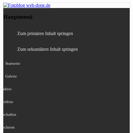
Fotografie, Blog, Lightroom, Tests,
Fotoblog web-done.de
Hauptmenü
Canon, Nikon, Sony
Zum primären Inhalt springen
Zum sekundären Inhalt springen
Startseite
Galerie
traktes
hitektur
ndschaften
nochrom