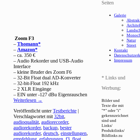
Seiten
Galerie
Abstrak
Archite
Landsch
Monoc
Zoom F3
Natur
–
Thomann
Street
–
Amazon
Kontakt
– ca. 350 €
Datenschutzer
Impressum
– Audio Rekorder und USB-Audio
Interface
– kleine Bruder des Zoom F6
– 32-Bit Float dual AD-Konverter
* Links und
– 32-bit-Float 192 kHz
Werbung:
– 2 XLR Eingänge
– EIN unter -127 dBu Eigenrauschen
Weiterlesen
→
Bilder und
Texte die mit
Veröffentlicht unter
Testberichte
|
"*" oder "i"
gekennzeichnet
Verschlagwortet mit
32bit
,
sind und
audioqualität
,
audiorecorder
,
Links/
audiorekorder
,
backup
,
bester
Produktlinks/
audiorekorder
,
deutsch
,
einstellungen
,
Bildlinks zu
empfehlung
,
erfahrungen
,
f3
,
float
,