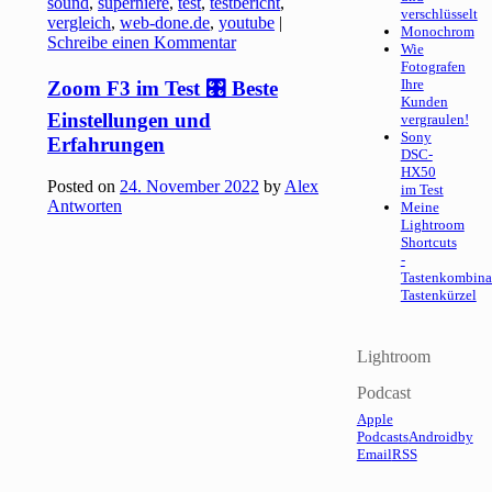
sound
,
superniere
,
test
,
testbericht
,
verschlüsselt
vergleich
,
web-done.de
,
youtube
|
Monochrom
Schreibe einen Kommentar
Wie
Fotografen
Ihre
Zoom F3 im Test 🎛️ Beste
Kunden
Einstellungen und
vergraulen!
Sony
Erfahrungen
DSC-
HX50
Posted on
24. November 2022
by
Alex
im Test
Antworten
Meine
Lightroom
Shortcuts
-
Tastenkombina
Tastenkürzel
Lightroom
Podcast
Apple
Podcasts
Android
by
Email
RSS