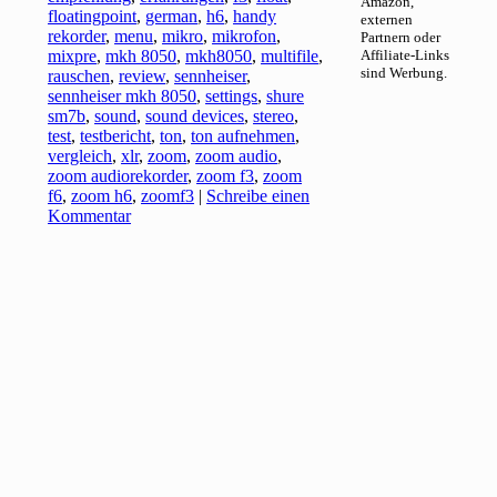
Amazon,
floatingpoint
,
german
,
h6
,
handy
externen
rekorder
,
menu
,
mikro
,
mikrofon
,
Partnern oder
mixpre
,
mkh 8050
,
mkh8050
,
multifile
,
Affiliate-Links
sind Werbung.
rauschen
,
review
,
sennheiser
,
sennheiser mkh 8050
,
settings
,
shure
sm7b
,
sound
,
sound devices
,
stereo
,
test
,
testbericht
,
ton
,
ton aufnehmen
,
vergleich
,
xlr
,
zoom
,
zoom audio
,
zoom audiorekorder
,
zoom f3
,
zoom
f6
,
zoom h6
,
zoomf3
|
Schreibe einen
Kommentar