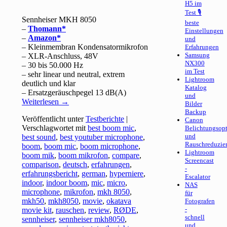
H5 im
Test 🎙
Sennheiser MKH 8050
beste
–
Thomann
Einstellungen
–
Amazon
und
– Kleinmembran Kondensatormikrofon
Erfahrungen
Samsung
– XLR-Anschluss, 48V
NX300
– 30 bis 50.000 Hz
im Test
– sehr linear und neutral, extrem
Lightroom
deutlich und klar
Katalog
– Ersatzgeräuschpegel 13 dB(A)
und
Weiterlesen
→
Bilder
Backup
Veröffentlicht unter
Testberichte
|
Canon
Verschlagwortet mit
best boom mic
,
Belichtungsop
und
best sound
,
best youtuber microphone
,
Rauschreduzie
boom
,
boom mic
,
boom microphone
,
Lightroom
boom mik
,
boom mikrofon
,
compare
,
Screencast
comparison
,
deutsch
,
erfahrungen
,
-
erfahrungsbericht
,
german
,
hyperniere
,
Escalator
indoor
,
indoor boom
,
mic
,
micro
,
NAS
microphone
,
mikrofon
,
mkh 8050
,
für
mkh50
,
mkh8050
,
movie
,
okatava
Fotografen
-
movie kit
,
rauschen
,
review
,
RØDE
,
schnell
sennheiser
,
sennheiser mkh8050
,
und