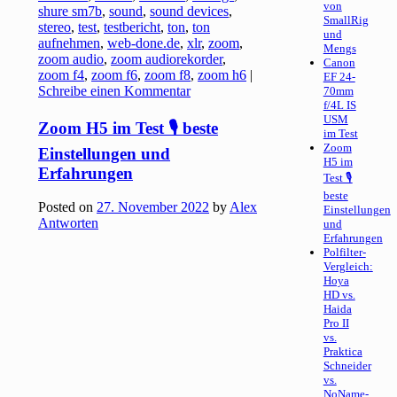
von
shure sm7b
,
sound
,
sound devices
,
SmallRig
stereo
,
test
,
testbericht
,
ton
,
ton
und
aufnehmen
,
web-done.de
,
xlr
,
zoom
,
Mengs
zoom audio
,
zoom audiorekorder
,
Canon
zoom f4
,
zoom f6
,
zoom f8
,
zoom h6
|
EF 24-
Schreibe einen Kommentar
70mm
f/4L IS
USM
Zoom H5 im Test 🎙 beste
im Test
Zoom
Einstellungen und
H5 im
Erfahrungen
Test 🎙
beste
Posted on
27. November 2022
by
Alex
Einstellungen
Antworten
und
Erfahrungen
Polfilter-
Vergleich:
Hoya
HD vs.
Haida
Pro II
vs.
Praktica
Schneider
vs.
NoName-