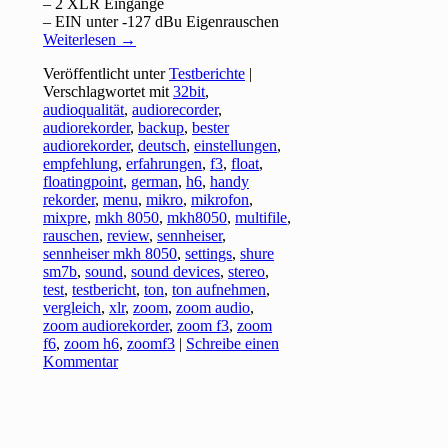
– 2 XLR Eingänge
– EIN unter -127 dBu Eigenrauschen
Weiterlesen
→
Veröffentlicht unter
Testberichte
|
Verschlagwortet mit
32bit
,
audioqualität
,
audiorecorder
,
audiorekorder
,
backup
,
bester
audiorekorder
,
deutsch
,
einstellungen
,
empfehlung
,
erfahrungen
,
f3
,
float
,
floatingpoint
,
german
,
h6
,
handy
rekorder
,
menu
,
mikro
,
mikrofon
,
mixpre
,
mkh 8050
,
mkh8050
,
multifile
,
rauschen
,
review
,
sennheiser
,
sennheiser mkh 8050
,
settings
,
shure
sm7b
,
sound
,
sound devices
,
stereo
,
test
,
testbericht
,
ton
,
ton aufnehmen
,
vergleich
,
xlr
,
zoom
,
zoom audio
,
zoom audiorekorder
,
zoom f3
,
zoom
f6
,
zoom h6
,
zoomf3
|
Schreibe einen
Kommentar