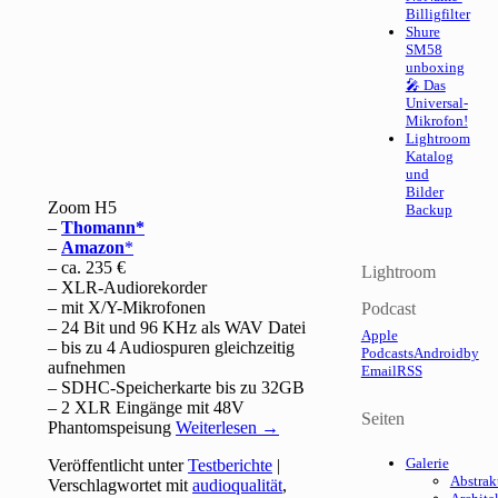
Billigfilter
Shure
SM58
unboxing
🎤 Das
Universal-
Mikrofon!
Lightroom
Katalog
und
Bilder
Zoom H5
Backup
–
Thomann
–
Amazon
– ca. 235 €
Lightroom
– XLR-Audiorekorder
– mit X/Y-Mikrofonen
Podcast
– 24 Bit und 96 KHz als WAV Datei
Apple
– bis zu 4 Audiospuren gleichzeitig
Podcasts
Android
by
aufnehmen
Email
RSS
– SDHC-Speicherkarte bis zu 32GB
– 2 XLR Eingänge mit 48V
Seiten
Phantomspeisung
Weiterlesen
→
Galerie
Veröffentlicht unter
Testberichte
|
Abstrak
Verschlagwortet mit
audioqualität
,