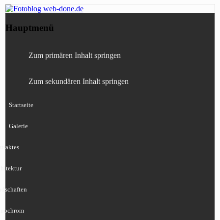
Fotografie, Blog, Lightroom, Tests,
Fotoblog web-done.de
Hauptmenü
Canon, Nikon, Sony
Zum primären Inhalt springen
Zum sekundären Inhalt springen
Startseite
Galerie
traktes
hitektur
ndschaften
nochrom