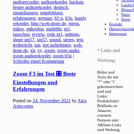
Archite
audiorecorder
,
audiorekorder
,
backup
,
Landsch
bester audiorekorder
,
deutsch
,
Monoc
einstellungen
,
empfehlung
,
Natur
erfahrungen
,
german
,
h5 n
,
h5n
,
handy
Street
rekorder
,
http://web-done.de
,
menu
,
Kontakt
mikro
,
mikrofon
,
multifile
,
nt1
,
Datenschutzer
Impressum
rauschen
,
review
,
rode nt1
,
settings
,
shure sm57
,
sm57
,
sound
,
stereo
,
test
,
testbericht
,
ton
,
ton aufnehmen
,
web-
done.de
,
xlr
,
xy
,
zoom
,
zoom audio
,
* Links und
zoom audiorekorder
,
zoom h5n
|
Werbung:
Schreibe einen Kommentar
Bilder und
Zoom F3 im Test 🎛️ Beste
Texte die mit
Einstellungen und
"*" oder "i"
gekennzeichnet
Erfahrungen
sind und
Links/
Posted on
24. November 2022
by
Alex
Produktlinks/
Antworten
Bildlinks zu
Amazon,
externen
Partnern oder
Affiliate-Links
sind Werbung.