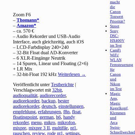
macht
die
Canon
Zoom F6
Tonwert
–
Thomann
Priorität?
–
Amazon
Street
– ca. 570 €
Sony
DSC-
– Audio Rekorder und USB-Audio
HX400V
Interface, auch gleichzeitig, auch iOS
im Test
– LCD-Farbdisplay 240×240
CamFi
– 32-Bit Float dual AD-Konverter
WiFi/
– 6 XLR-Eingänge Neutrik
WLAN
– 14 Spuren, Linear und Floating (2×6)
Fernsteuerung
+ LR Mix
für
– 32-bit-Float 192 kHz
Weiterlesen
→
Canon
und
Nikon
Veröffentlicht unter
Testberichte
|
im Test
Verschlagwortet mit
32bit
,
Magic
audioqualität
,
audiorecorder
,
Arm,
audiorekorder
,
backup
,
bester
Magic
audiorekorder
,
deutsch
,
einstellungen
,
Kugelkopf,
empfehlung
,
erfahrungen
,
f8n
,
float
,
Klemmen
floatingpoint
,
german
,
h6
,
handy
und
rekorder
,
menu
,
mikro
,
mikrofon
,
Arca
Swiss-
mixpre
,
mixpre 3 II
,
multifile
,
nt1
,
Schnellwechsel
rauschen
,
review
,
rode nt1
,
settings
,