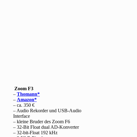
Zoom F3
–
Thomann
–
Amazon
– ca. 350 €
– Audio Rekorder und USB-Audio
Interface
– kleine Bruder des Zoom F6
– 32-Bit Float dual AD-Konverter
– 32-bit-Float 192 kHz