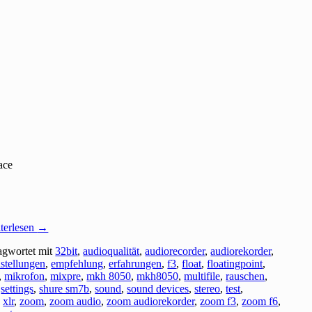
ace
terlesen
→
agwortet mit
32bit
,
audioqualität
,
audiorecorder
,
audiorekorder
,
nstellungen
,
empfehlung
,
erfahrungen
,
f3
,
float
,
floatingpoint
,
,
mikrofon
,
mixpre
,
mkh 8050
,
mkh8050
,
multifile
,
rauschen
,
,
settings
,
shure sm7b
,
sound
,
sound devices
,
stereo
,
test
,
,
xlr
,
zoom
,
zoom audio
,
zoom audiorekorder
,
zoom f3
,
zoom f6
,