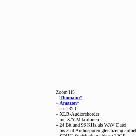
Zoom H5
–
Thomann
–
Amazon
– ca. 235 €
– XLR-Audiorekorder
– mit X/Y-Mikrofonen
– 24 Bit und 96 KHz als WAV Datei
– bis zu 4 Audiospuren gleichzeitig aufn
– SDHC-Speicherkarte bis zu 32GB