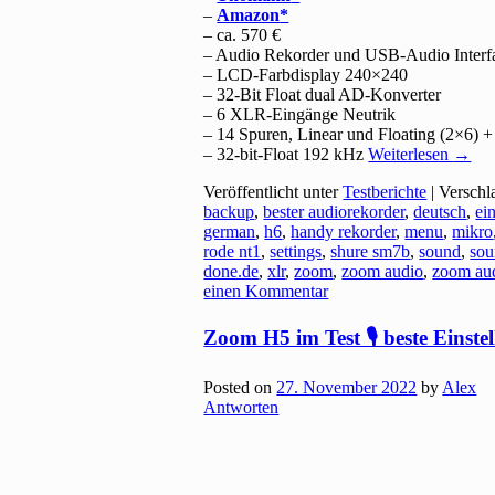
–
Amazon
– ca. 570 €
– Audio Rekorder und USB-Audio Interfac
– LCD-Farbdisplay 240×240
– 32-Bit Float dual AD-Konverter
– 6 XLR-Eingänge Neutrik
– 14 Spuren, Linear und Floating (2×6) 
– 32-bit-Float 192 kHz
Weiterlesen
→
Veröffentlicht unter
Testberichte
|
Verschl
backup
,
bester audiorekorder
,
deutsch
,
ei
german
,
h6
,
handy rekorder
,
menu
,
mikro
rode nt1
,
settings
,
shure sm7b
,
sound
,
sou
done.de
,
xlr
,
zoom
,
zoom audio
,
zoom aud
einen Kommentar
Zoom H5 im Test 🎙 beste Einst
Posted on
27. November 2022
by
Alex
Antworten