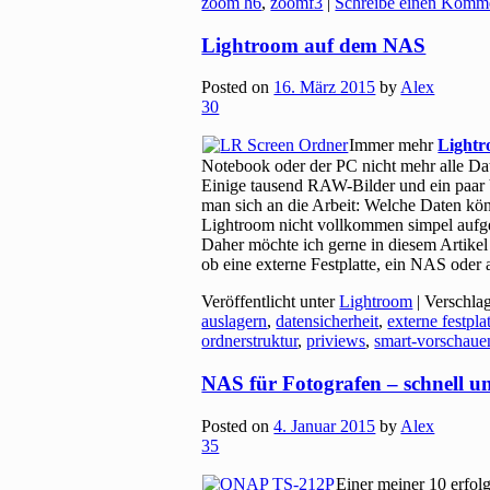
zoom h6
,
zoomf3
|
Schreibe einen Komm
Lightroom auf dem NAS
Posted on
16. März 2015
by
Alex
30
Immer mehr
Light
Notebook oder der PC nicht mehr alle Dat
Einige tausend RAW-Bilder und ein paar 
man sich an die Arbeit: Welche Daten kön
Lightroom nicht vollkommen simpel aufgeba
Daher möchte ich gerne in diesem Artikel 
ob eine externe Festplatte, ein NAS oder
Veröffentlicht unter
Lightroom
|
Verschla
auslagern
,
datensicherheit
,
externe festpla
ordnerstruktur
,
priviews
,
smart-vorschaue
NAS für Fotografen – schnell un
Posted on
4. Januar 2015
by
Alex
35
Einer meiner 10 erfolg