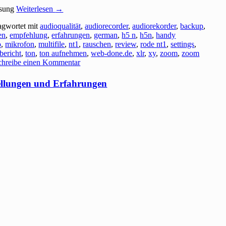
isung
Weiterlesen
→
agwortet mit
audioqualität
,
audiorecorder
,
audiorekorder
,
backup
,
en
,
empfehlung
,
erfahrungen
,
german
,
h5 n
,
h5n
,
handy
o
,
mikrofon
,
multifile
,
nt1
,
rauschen
,
review
,
rode nt1
,
settings
,
tbericht
,
ton
,
ton aufnehmen
,
web-done.de
,
xlr
,
xy
,
zoom
,
zoom
chreibe einen Kommentar
tellungen und Erfahrungen