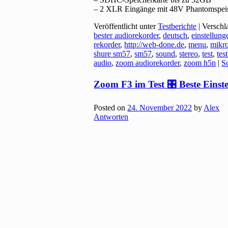
– 2 XLR Eingänge mit 48V Phantomspe
Veröffentlicht unter
Testberichte
|
Verschl
bester audiorekorder
,
deutsch
,
einstellung
rekorder
,
http://web-done.de
,
menu
,
mikr
shure sm57
,
sm57
,
sound
,
stereo
,
test
,
tes
audio
,
zoom audiorekorder
,
zoom h5n
|
S
Zoom F3 im Test 🎛️ Beste Eins
Posted on
24. November 2022
by
Alex
Antworten