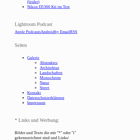
(leider)
Nikon D5300 Kit im Test
Lightroom Podcast
Apple Podcasts
Android
by Email
RSS
Seiten
Galerie
Abstraktes
Architektur
Landschaften
Monochrom
Natur
Street
Kontakt
Datenschutzerklärung
Impressum
* Links und Werbung:
Bilder und Texte die mit "*" oder "i"
gekennzeichnet sind und Links/