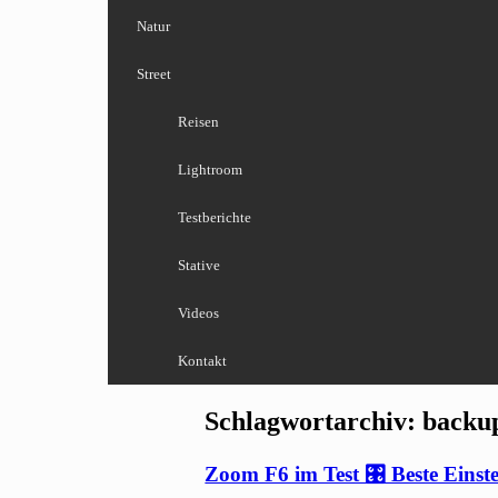
Natur
Street
Reisen
Lightroom
Testberichte
Stative
Videos
Kontakt
Schlagwortarchiv:
backu
Zoom F6 im Test 🎛 Beste Eins