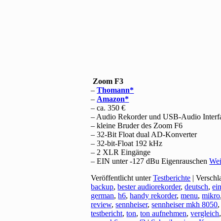
Zoom F3
–
Thomann
–
Amazon
– ca. 350 €
– Audio Rekorder und USB-Audio Interf
– kleine Bruder des Zoom F6
– 32-Bit Float dual AD-Konverter
– 32-bit-Float 192 kHz
– 2 XLR Eingänge
– EIN unter -127 dBu Eigenrauschen
Wei
Veröffentlicht unter
Testberichte
|
Verschl
backup
,
bester audiorekorder
,
deutsch
,
ei
german
,
h6
,
handy rekorder
,
menu
,
mikro
review
,
sennheiser
,
sennheiser mkh 8050
testbericht
,
ton
,
ton aufnehmen
,
vergleich