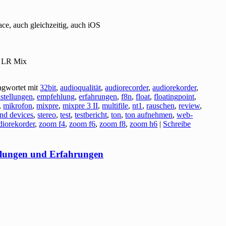
e, auch gleichzeitig, auch iOS
+ LR Mix
agwortet mit
32bit
,
audioqualität
,
audiorecorder
,
audiorekorder
,
nstellungen
,
empfehlung
,
erfahrungen
,
f8n
,
float
,
floatingpoint
,
,
mikrofon
,
mixpre
,
mixpre 3 II
,
multifile
,
nt1
,
rauschen
,
review
,
nd devices
,
stereo
,
test
,
testbericht
,
ton
,
ton aufnehmen
,
web-
iorekorder
,
zoom f4
,
zoom f6
,
zoom f8
,
zoom h6
|
Schreibe
ellungen und Erfahrungen