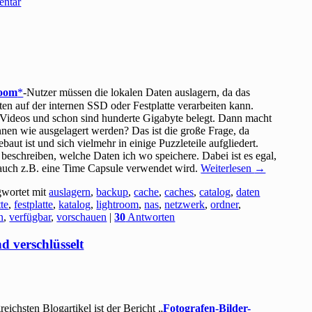
entar
room
-Nutzer müssen die lokalen Daten auslagern, da das
en auf der internen SSD oder Festplatte verarbeiten kann.
Videos und schon sind hunderte Gigabyte belegt. Dann macht
nen wie ausgelagert werden? Das ist die große Frage, da
ut ist und sich vielmehr in einige Puzzleteile aufgliedert.
beschreiben, welche Daten ich wo speichere. Dabei ist es egal,
 auch z.B. eine Time Capsule verwendet wird.
Weiterlesen
→
gwortet mit
auslagern
,
backup
,
cache
,
caches
,
catalog
,
daten
tte
,
festplatte
,
katalog
,
lightroom
,
nas
,
netzwerk
,
ordner
,
n
,
verfügbar
,
vorschauen
|
30
Antworten
d verschlüsselt
reichsten Blogartikel ist der Bericht „
Fotografen-Bilder-