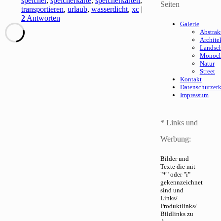
speicher
,
speicherkarte
,
speicherkarten
,
Seiten
transportieren
,
urlaub
,
wasserdicht
,
xc
|
2
Antworten
Galerie
Abstrak
Archite
Landsch
Monoc
Natur
Street
Kontakt
Datenschutzer
Impressum
* Links und
Werbung:
Bilder und
Texte die mit
"*" oder "i"
gekennzeichnet
sind und
Links/
Produktlinks/
Bildlinks zu