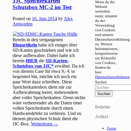
JJC Speicherkarten
Wenn du die
Schutzbox MC-2 im Test
Website
weiterhin
nutzt, stimmst
Posted on
16. Juni 2014
by
Alex
du der
Antworten
Verwendung
von Cookies
und unserer
Bereits in den vergangenen
Datenschutzerklärung
zu. Weitere
Blogartikeln
habe ich einiges über
Informationen,
SD-Karten geschrieben und wie ich
beispielsweise
diese aufbewahre. Dabei habe ich
zur Kontrolle
bereits
HIER
die
SD-Karten-
von Cookies,
Schutzbox von JJC
erwähnt. Da ich
findest du
von diesem Case für etwa 9,- € so
hier:
begeistert bin, möchte ich noch ein
Datenschutzerklärung
paar Wort dazu schreiben. Diese
Suchen
Speicherkartenbox dient mir zur
Aufbewahrung leerer, insbesondere
aber voller Speicherkarten. Denn nichts
wäre verheerender als die Daten einer
Beliebte
vollen Speicherkarte durch einen
Hardwaredefekt zu verlieren. Und zu
Artikel
diesem physischen Schutz dient die
JJC-Box.
Weiterlesen
→
Zoom