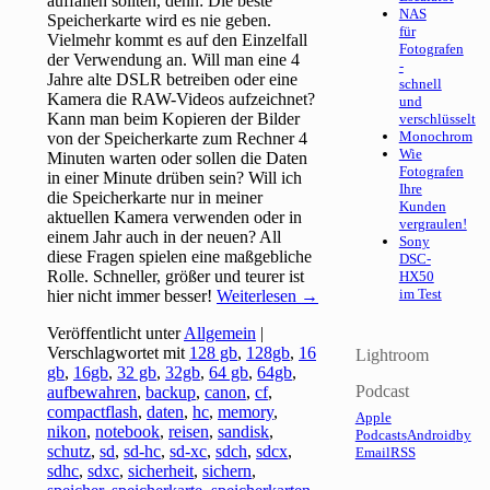
auffallen sollten, denn: Die beste
NAS
Speicherkarte wird es nie geben.
für
Vielmehr kommt es auf den Einzelfall
Fotografen
der Verwendung an. Will man eine 4
-
Jahre alte DSLR betreiben oder eine
schnell
Kamera die RAW-Videos aufzeichnet?
und
Kann man beim Kopieren der Bilder
verschlüsselt
Monochrom
von der Speicherkarte zum Rechner 4
Wie
Minuten warten oder sollen die Daten
Fotografen
in einer Minute drüben sein? Will ich
Ihre
die Speicherkarte nur in meiner
Kunden
aktuellen Kamera verwenden oder in
vergraulen!
einem Jahr auch in der neuen? All
Sony
diese Fragen spielen eine maßgebliche
DSC-
Rolle. Schneller, größer und teurer ist
HX50
im Test
hier nicht immer besser!
Weiterlesen
→
Veröffentlicht unter
Allgemein
|
Verschlagwortet mit
128 gb
,
128gb
,
16
Lightroom
gb
,
16gb
,
32 gb
,
32gb
,
64 gb
,
64gb
,
Podcast
aufbewahren
,
backup
,
canon
,
cf
,
compactflash
,
daten
,
hc
,
memory
,
Apple
nikon
,
notebook
,
reisen
,
sandisk
,
Podcasts
Android
by
schutz
,
sd
,
sd-hc
,
sd-xc
,
sdch
,
sdcx
,
Email
RSS
sdhc
,
sdxc
,
sicherheit
,
sichern
,