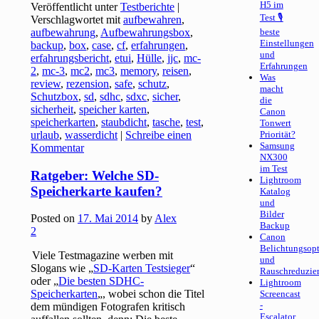
H5 im
Veröffentlicht unter
Testberichte
|
Test 🎙
Verschlagwortet mit
aufbewahren
,
aufbewahrung
,
Aufbewahrungsbox
,
beste
Einstellungen
backup
,
box
,
case
,
cf
,
erfahrungen
,
und
erfahrungsbericht
,
etui
,
Hülle
,
jjc
,
mc-
Erfahrungen
2
,
mc-3
,
mc2
,
mc3
,
memory
,
reisen
,
Was
review
,
rezension
,
safe
,
schutz
,
macht
Schutzbox
,
sd
,
sdhc
,
sdxc
,
sicher
,
die
sicherheit
,
speicher karten
,
Canon
speicherkarten
,
staubdicht
,
tasche
,
test
,
Tonwert
urlaub
,
wasserdicht
|
Schreibe einen
Priorität?
Samsung
Kommentar
NX300
im Test
Ratgeber: Welche SD-
Lightroom
Speicherkarte kaufen?
Katalog
und
Bilder
Posted on
17. Mai 2014
by
Alex
Backup
2
Canon
Belichtungsop
Viele Testmagazine werben mit
und
Slogans wie „
SD-Karten Testsieger
“
Rauschreduzie
oder „
Die besten SDHC-
Lightroom
Speicherkarten
„, wobei schon die Titel
Screencast
-
dem mündigen Fotografen kritisch
Escalator