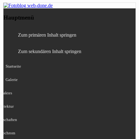
Fotografie, Blog, Lightroom, Tests,
Fotoblog web-done.de
Hauptmenü
Canon, Nikon, Sony
Zum primären Inhalt springen
Zum sekundären Inhalt springen
Startseite
Galerie
traktes
hitektur
ndschaften
nochrom