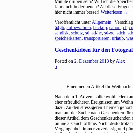
Minute drüben sein? Will ich die Speiche
Jahr auch in der neuen? All diese Fragen s
hier nicht immer besser!
Weiterlesen
→
Veröffentlicht unter
Allgemein
|
Verschlag
64gb
,
aufbewahren
,
backup
,
canon
,
cf
,
c
sandisk
,
schutz
,
sd
,
sd-hc
,
sd-xc
,
sdch
,
sd
speicherkarten
,
transportieren
,
urlaub
,
was
Geschenkideen für den Fotogra
Posted on
2. Dezember 2013
by
Alex
5
Einen neuen Artikel für Weihnacht
Nach dem 1. Advent sollte wohl jedem auf
eher erfreulicheren Ereignissen um Weihn
dazu. Zu den stressigeren Themen gehört
man auf der Suche nach Geschenken für ei
dieser Artikel dem Geschenkesuchenden et
online als auch offline. Nicht desto trotz
Vergangenheit immer zuverlässig und pünk