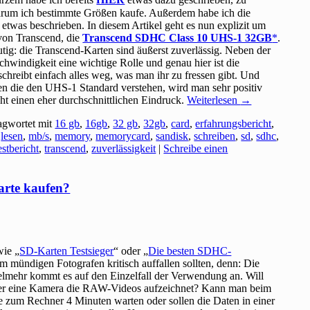
arum ich bestimmte Größen kaufe. Außerdem habe ich die
twas beschrieben. In diesem Artikel geht es nun explizit um
von Transcend, die
Transcend SDHC Class 10 UHS-1 32GB
.
ig: die Transcend-Karten sind äußerst zuverlässig. Neben der
schwindigkeit eine wichtige Rolle und genau hier ist die
 schreibt einfach alles weg, was man ihr zu fressen gibt. Und
en die den UHS-1 Standard verstehen, wird man sehr positiv
ht einen eher durchschnittlichen Eindruck.
Weiterlesen
→
agwortet mit
16 gb
,
16gb
,
32 gb
,
32gb
,
card
,
erfahrungsbericht
,
,
lesen
,
mb/s
,
memory
,
memorycard
,
sandisk
,
schreiben
,
sd
,
sdhc
,
estbericht
,
transcend
,
zuverlässigkeit
|
Schreibe einen
arte kaufen?
wie „
SD-Karten Testsieger
“ oder „
Die besten SDHC-
em mündigen Fotografen kritisch auffallen sollten, denn: Die
ielmehr kommt es auf den Einzelfall der Verwendung an. Will
der eine Kamera die RAW-Videos aufzeichnet? Kann man beim
e zum Rechner 4 Minuten warten oder sollen die Daten in einer