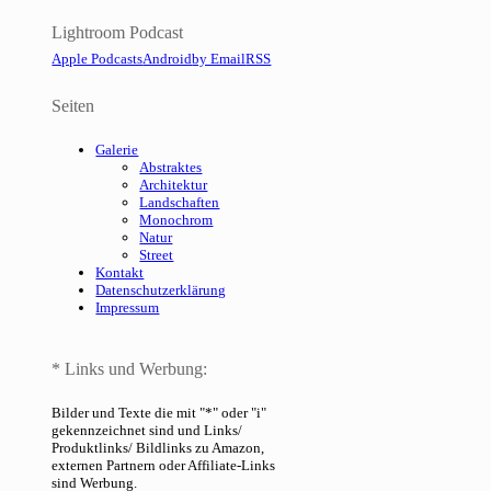
Lightroom Podcast
Apple Podcasts
Android
by Email
RSS
Seiten
Galerie
Abstraktes
Architektur
Landschaften
Monochrom
Natur
Street
Kontakt
Datenschutzerklärung
Impressum
* Links und Werbung:
Bilder und Texte die mit "*" oder "i"
gekennzeichnet sind und Links/
Produktlinks/ Bildlinks zu Amazon,
externen Partnern oder Affiliate-Links
sind Werbung.