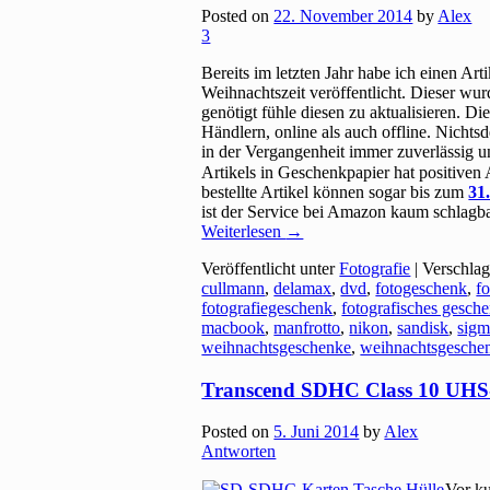
Posted on
22. November 2014
by
Alex
3
Bereits im letzten Jahr habe ich einen A
Weihnachtszeit veröffentlicht. Dieser wur
genötigt fühle diesen zu aktualisieren. Die
Händlern, online als auch offline. Nichts
in der Vergangenheit immer zuverlässig u
Artikels in Geschenkpapier hat positive
bestellte Artikel können sogar bis zum
31
ist der Service bei Amazon kaum schlagba
Weiterlesen
→
Veröffentlicht unter
Fotografie
|
Verschlag
cullmann
,
delamax
,
dvd
,
fotogeschenk
,
f
fotografiegeschenk
,
fotografisches gesch
macbook
,
manfrotto
,
nikon
,
sandisk
,
sigm
weihnachtsgeschenke
,
weihnachtsgeschen
Transcend SDHC Class 10 UHS-
Posted on
5. Juni 2014
by
Alex
Antworten
Vor ku