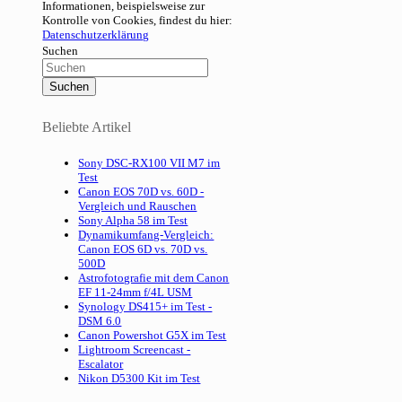
Informationen, beispielsweise zur
Kontrolle von Cookies, findest du hier:
Datenschutzerklärung
Suchen
Beliebte Artikel
Sony DSC-RX100 VII M7 im
Test
Canon EOS 70D vs. 60D -
Vergleich und Rauschen
Sony Alpha 58 im Test
Dynamikumfang-Vergleich:
Canon EOS 6D vs. 70D vs.
500D
Astrofotografie mit dem Canon
EF 11-24mm f/4L USM
Synology DS415+ im Test -
DSM 6.0
Canon Powershot G5X im Test
Lightroom Screencast -
Escalator
Nikon D5300 Kit im Test