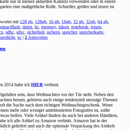
rkarte nur in meiner aktuellen Kamera verwenden oder in einem
pielen eine maßgebliche Rolle. Schneller, größer und teurer ist
wortet mit
128 gb
,
128gb
,
16 gb
,
16gb
,
32 gb
,
32gb
,
64 gb
,
ompactflash
,
daten
,
hc
,
memory
,
nikon
,
notebook
,
reisen
,
cx
,
sdhc
,
sdxc
,
sicherheit
,
sichern
,
speicher
,
speicherkarte
,
serdicht
,
xc
|
2
Antworten
fen
en 2014 habe ich
HIER
verfasst.
gefallen sein, dass Weihnachten vor der Tür steht. Neben den
achten herum, gehören auch einige tendenziell stressige Themen
 oft die Suche nach dem richtigen Weihnachtsgeschenk. Wenn
nen mehr oder weniger ambitionierten Fotografen ist, sollte
was helfen. Viele Artikel findest du auch bei anderen Händlern,
 habe ich alle Artikel zu Amazon verlinkt. Amazon hat in der
tlich geliefert und auch die optionale Verpackung des Artikels