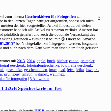
rtikel zum Thema
Geschenkideen für Fotografen
zur
de in den letzten Tagen häufiger aufgerufen, sodass ich mich
 meisten der hier vorgestellten Artikel findest du bei vielen
destotrotz habe ich alle Artikel zu Amazon verlinkt. Amazon hat
nd pünktlich geliefert und auch die optionale Verpackung des
n Anklang gefunden – zumindest bei mir 😉 Direkt bei Amazon
.01.2015
bei Nichtgefallen zurückgegeben werden. Insgesamt
r und auch nach dem Kauf wird man fast nie im Stich gelassen.
wortet mit
2013
,
2014
,
apple
,
buch
,
bücher
,
canon
,
crumpler
,
otograf geschenk
,
fotografengeschenke
,
fotografie geschenk
,
enk
,
geschenke
,
geschenkideen
,
imac
,
ipad
,
leica
,
leika
,
lowepro
,
a
,
sirui
,
sony
,
tamron
,
walimex
,
wallimex
,
ke für fotografen
|
3
Antworten
1 32GB Speicherkarte im Test
rzem habe ich bereits
HIER
etwas dazu geschrieben, zu