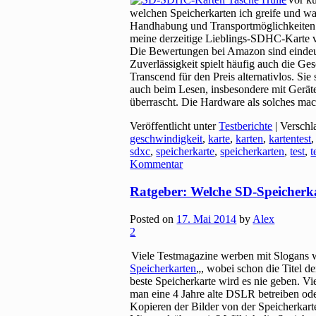
welchen Speicherkarten ich greife und w
Handhabung und Transportmöglichkeiten e
meine derzeitige Lieblings-SDHC-Karte 
Die Bewertungen bei Amazon sind eindeut
Zuverlässigkeit spielt häufig auch die Ge
Transcend für den Preis alternativlos. Sie
auch beim Lesen, insbesondere mit Gerät
überrascht. Die Hardware als solches mac
Veröffentlicht unter
Testberichte
|
Verschl
geschwindigkeit
,
karte
,
karten
,
kartentest
sdxc
,
speicherkarte
,
speicherkarten
,
test
,
t
Kommentar
Ratgeber: Welche SD-Speicherk
Posted on
17. Mai 2014
by
Alex
2
Viele Testmagazine werben mit Slogans 
Speicherkarten
„, wobei schon die Titel d
beste Speicherkarte wird es nie geben. V
man eine 4 Jahre alte DSLR betreiben o
Kopieren der Bilder von der Speicherkart