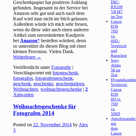
Geschenkpapier hat positiven Anklang
DSC-
RX100
gefunden. Insgesamt ist der Service bei
VII M7
Amazon sehr gut und auch nach dem
im Test
Kauf wird man nicht im Stich gelassen.
Canon
Außerdem würde ich mich sehr freuen,
EOS
wenn du diese oder auch einen anderen
70D
Artikel zum unveränderten Kaufpreis
vs.
bei
Amazon
bestellen würdest, denn
60D -
so unterstützt du diesen Blog mit einer
Vergleich
und
kleinen Provision. Vielen Dank.
Rauschen
Weiterlesen
→
Sony
Alpha
Veröffentlicht unter
Fotografie
|
58 im
Verschlagwortet mit
fotogeschenk
,
Test
fotografen
,
fotografengeschenk
,
Dynamikumfan
geschenk
,
geschenke
,
geschenkideen
,
Vergleich:
Weihnachten
,
weihnachtsgeschenke
|
2
Canon
Antworten
EOS
6D vs.
70D
Weihnachtsgeschenke für
vs.
Fotografen 2014
500D
Astrofotografie
mit
Posted on
22. November 2014
by
Alex
dem
3
Canon