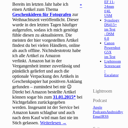
EF 11-
Bereits im letzten Jahr habe ich
24mm
einen Artikel zum Thema
f/4L
Geschenkideen für Fotografen
zur
USM
Weihnachtszeit veröffentlicht. Dieser
Synology
wurde in den letzten Tagen häufiger
DS415+
im Test
aufgerufen, sodass ich mich genötigt
- DSM
fühle diesen zu aktualisieren. Die
6.0
meisten der hier vorgestellten Artikel
Canon
findest du bei vielen Händlern, online
Powershot
als auch offline. Nichtsdestotrotz habe
G5X
ich alle Artikel zu Amazon
im Test
verlinkt. Amazon hat in der
Lightroom
Vergangenheit immer zuverlässig und
Screencast
-
pünktlich geliefert und auch die
Escalator
optionale Verpackung des Artikels in
Geschenkpapier hat positiven Anklang
gefunden – zumindest bei mir 😉
Lightroom
Direkt bei Amazon bestellte Artikel
können sogar bis zum
31.01.2015
bei
Podcast
Nichtgefallen zurückgegeben
werden. Insgesamt ist der Service bei
Apple
Podcasts
Android
by
Amazon kaum schlagbar und auch
Email
RSS
nach dem Kauf wird man fast nie im
Stich gelassen.
Weiterlesen
→