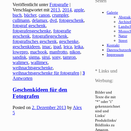
Seiten
Veröffentlicht unter
Fotografie
|
Verschlagwortet mit
2013
,
2014
,
apple
,
Galerie
buch
,
bücher
,
canon
,
crumpler
,
Abstrak
cullmann
,
delamax
,
dvd
,
fotogeschenk
,
Archite
fotograf geschenk
,
Landsch
fotografengeschenke
,
fotografie
Monoc
geschenk
,
fotografiegeschenk
,
Natur
Street
fotografisches geschenk
,
geschenke
,
Kontakt
geschenkideen
,
imac
,
ipad
,
leica
,
leika
,
Datenschutzer
lowepro
,
macbook
,
manfrotto
,
nikon
,
Impressum
sandisk
,
sigma
,
sirui
,
sony
,
tamron
,
walimex
,
wallimex
,
weihnachtsgeschenke
,
* Links und
weihnachtsgeschenke für fotografen
|
3
Antworten
Werbung:
Geschenkideen für den
Bilder und
Fotografen
Texte die mit
"*" oder "i"
gekennzeichnet
Posted on
2. Dezember 2013
by
Alex
sind und
5
Links/
Produktlinks/
Bildlinks zu
Amazon,