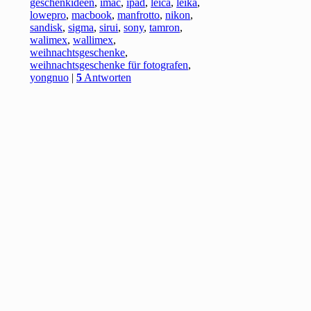
geschenkideen
,
imac
,
ipad
,
leica
,
leika
,
lowepro
,
macbook
,
manfrotto
,
nikon
,
sandisk
,
sigma
,
sirui
,
sony
,
tamron
,
walimex
,
wallimex
,
weihnachtsgeschenke
,
weihnachtsgeschenke für fotografen
,
yongnuo
|
5
Antworten