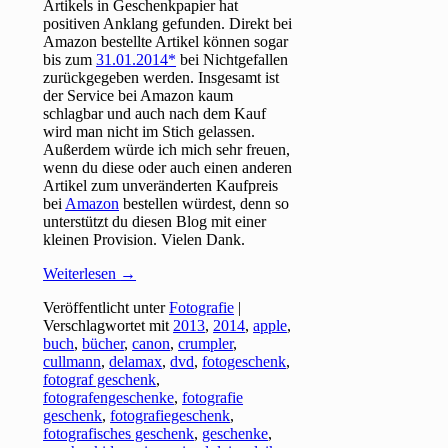
Artikels in Geschenkpapier hat
positiven Anklang gefunden. Direkt bei
Amazon bestellte Artikel können sogar
bis zum
31.01.2014
bei Nichtgefallen
zurückgegeben werden. Insgesamt ist
der Service bei Amazon kaum
schlagbar und auch nach dem Kauf
wird man nicht im Stich gelassen.
Außerdem würde ich mich sehr freuen,
wenn du diese oder auch einen anderen
Artikel zum unveränderten Kaufpreis
bei
Amazon
bestellen würdest, denn so
unterstützt du diesen Blog mit einer
kleinen Provision. Vielen Dank.
Weiterlesen
→
Veröffentlicht unter
Fotografie
|
Verschlagwortet mit
2013
,
2014
,
apple
,
buch
,
bücher
,
canon
,
crumpler
,
cullmann
,
delamax
,
dvd
,
fotogeschenk
,
fotograf geschenk
,
fotografengeschenke
,
fotografie
geschenk
,
fotografiegeschenk
,
fotografisches geschenk
,
geschenke
,