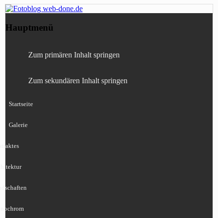
Fotografie, Blog, Lightroom, Tests,
Fotoblog web-done.de
Hauptmenü
Canon, Nikon, Sony
Zum primären Inhalt springen
Zum sekundären Inhalt springen
Startseite
Galerie
traktes
hitektur
ndschaften
nochrom