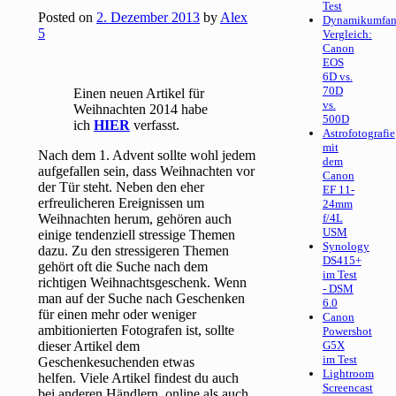
Test
Posted on
2. Dezember 2013
by
Alex
Dynamikumfan
5
Vergleich:
Canon
EOS
6D vs.
70D
Einen neuen Artikel für
vs.
Weihnachten 2014 habe
500D
ich
HIER
verfasst.
Astrofotografie
mit
Nach dem 1. Advent sollte wohl jedem
dem
aufgefallen sein, dass Weihnachten vor
Canon
der Tür steht. Neben den eher
EF 11-
erfreulicheren Ereignissen um
24mm
Weihnachten herum, gehören auch
f/4L
USM
einige tendenziell stressige Themen
Synology
dazu. Zu den stressigeren Themen
DS415+
gehört oft die Suche nach dem
im Test
richtigen Weihnachtsgeschenk. Wenn
- DSM
man auf der Suche nach Geschenken
6.0
für einen mehr oder weniger
Canon
ambitionierten Fotografen ist, sollte
Powershot
dieser Artikel dem
G5X
im Test
Geschenkesuchenden etwas
Lightroom
helfen. Viele Artikel findest du auch
Screencast
bei anderen Händlern, online als auch