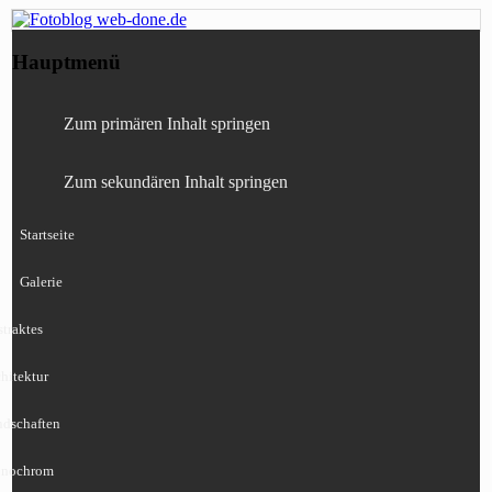
Fotografie, Blog, Lightroom, Tests,
Fotoblog web-done.de
Hauptmenü
Canon, Nikon, Sony
Zum primären Inhalt springen
Zum sekundären Inhalt springen
Startseite
Galerie
traktes
hitektur
ndschaften
nochrom