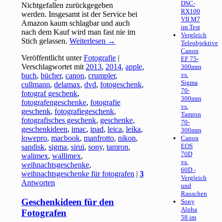
DSC-
Nichtgefallen zurückgegeben
RX100
werden. Insgesamt ist der Service bei
VII M7
Amazon kaum schlagbar und auch
im Test
nach dem Kauf wird man fast nie im
Vergleich
Stich gelassen.
Weiterlesen
→
Teleobjektive
Canon
Veröffentlicht unter
Fotografie
|
EF 75-
Verschlagwortet mit
2013
,
2014
,
apple
,
300mm
vs.
buch
,
bücher
,
canon
,
crumpler
,
Sigma
cullmann
,
delamax
,
dvd
,
fotogeschenk
,
70-
fotograf geschenk
,
300mm
fotografengeschenke
,
fotografie
vs.
geschenk
,
fotografiegeschenk
,
Tamron
fotografisches geschenk
,
geschenke
,
70-
geschenkideen
,
imac
,
ipad
,
leica
,
leika
,
300mm
lowepro
,
macbook
,
manfrotto
,
nikon
,
Canon
EOS
sandisk
,
sigma
,
sirui
,
sony
,
tamron
,
70D
walimex
,
wallimex
,
vs.
weihnachtsgeschenke
,
60D -
weihnachtsgeschenke für fotografen
|
3
Vergleich
Antworten
und
Rauschen
Geschenkideen für den
Sony
Alpha
Fotografen
58 im