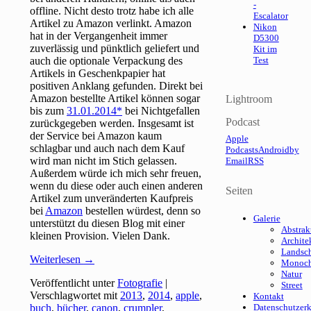
-
offline. Nicht desto trotz habe ich alle
Escalator
Artikel zu Amazon verlinkt. Amazon
Nikon
hat in der Vergangenheit immer
D5300
zuverlässig und pünktlich geliefert und
Kit im
auch die optionale Verpackung des
Test
Artikels in Geschenkpapier hat
positiven Anklang gefunden. Direkt bei
Amazon bestellte Artikel können sogar
Lightroom
bis zum
31.01.2014
bei Nichtgefallen
Podcast
zurückgegeben werden. Insgesamt ist
der Service bei Amazon kaum
Apple
schlagbar und auch nach dem Kauf
Podcasts
Android
by
wird man nicht im Stich gelassen.
Email
RSS
Außerdem würde ich mich sehr freuen,
wenn du diese oder auch einen anderen
Seiten
Artikel zum unveränderten Kaufpreis
bei
Amazon
bestellen würdest, denn so
Galerie
unterstützt du diesen Blog mit einer
Abstrak
kleinen Provision. Vielen Dank.
Archite
Landsch
Weiterlesen
→
Monoc
Natur
Veröffentlicht unter
Fotografie
|
Street
Verschlagwortet mit
2013
,
2014
,
apple
,
Kontakt
buch
,
bücher
,
canon
,
crumpler
,
Datenschutzer