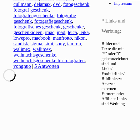
Impressum
cullmann
,
delamax
,
dvd
,
fotogeschenk
,
fotograf geschenk
,
fotografengeschenke
,
fotografie
* Links und
geschenk
,
fotografiegeschenk
,
fotografisches geschenk
,
geschenke
,
Werbung:
geschenkideen
,
imac
,
ipad
,
leica
,
leika
,
lowepro
,
macbook
,
manfrotto
,
nikon
,
sandisk
,
sigma
,
sirui
,
sony
,
tamron
,
Bilder und
Texte die mit
walimex
,
wallimex
,
"*" oder "i"
weihnachtsgeschenke
,
gekennzeichnet
weihnachtsgeschenke für fotografen
,
sind und
yongnuo
|
5
Antworten
Links/
Produktlinks/
Bildlinks zu
Amazon,
externen
Partnern oder
Affiliate-Links
sind Werbung.