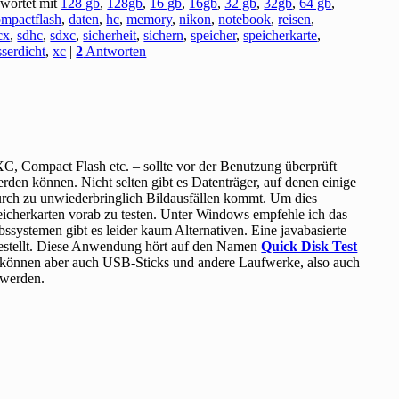
wortet mit
128 gb
,
128gb
,
16 gb
,
16gb
,
32 gb
,
32gb
,
64 gb
,
ompactflash
,
daten
,
hc
,
memory
,
nikon
,
notebook
,
reisen
,
cx
,
sdhc
,
sdxc
,
sicherheit
,
sichern
,
speicher
,
speicherkarte
,
serdicht
,
xc
|
2
Antworten
, Compact Flash etc. – sollte vor der Benutzung überprüft
rden können. Nicht selten gibt es Datenträger, auf denen einige
adurch zu unwiederbringlich Bildausfällen kommt. Um dies
eicherkarten vorab zu testen. Unter Windows empfehle ich das
ebssystemen gibt es leider kaum Alternativen. Eine javabasierte
gestellt. Diese Anwendung hört auf den Namen
Quick Disk Test
Es können aber auch USB-Sticks und andere Laufwerke, also auch
 werden.