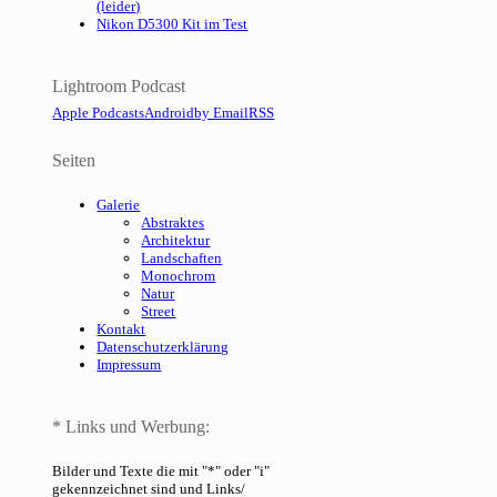
(leider)
Nikon D5300 Kit im Test
Lightroom Podcast
Apple Podcasts
Android
by Email
RSS
Seiten
Galerie
Abstraktes
Architektur
Landschaften
Monochrom
Natur
Street
Kontakt
Datenschutzerklärung
Impressum
* Links und Werbung:
Bilder und Texte die mit "*" oder "i"
gekennzeichnet sind und Links/