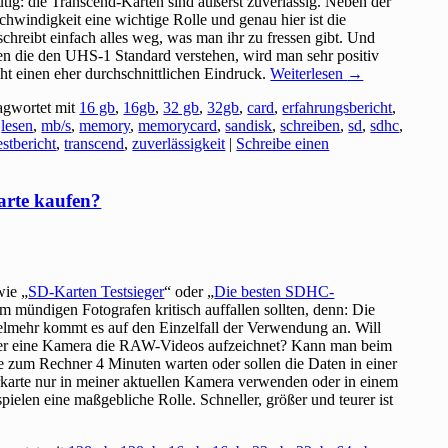
ig: die Transcend-Karten sind äußerst zuverlässig. Neben der
schwindigkeit eine wichtige Rolle und genau hier ist die
 schreibt einfach alles weg, was man ihr zu fressen gibt. Und
en die den UHS-1 Standard verstehen, wird man sehr positiv
ht einen eher durchschnittlichen Eindruck.
Weiterlesen
→
agwortet mit
16 gb
,
16gb
,
32 gb
,
32gb
,
card
,
erfahrungsbericht
,
,
lesen
,
mb/s
,
memory
,
memorycard
,
sandisk
,
schreiben
,
sd
,
sdhc
,
estbericht
,
transcend
,
zuverlässigkeit
|
Schreibe einen
arte kaufen?
wie „
SD-Karten Testsieger
“ oder „
Die besten SDHC-
em mündigen Fotografen kritisch auffallen sollten, denn: Die
ielmehr kommt es auf den Einzelfall der Verwendung an. Will
der eine Kamera die RAW-Videos aufzeichnet? Kann man beim
e zum Rechner 4 Minuten warten oder sollen die Daten in einer
rkarte nur in meiner aktuellen Kamera verwenden oder in einem
pielen eine maßgebliche Rolle. Schneller, größer und teurer ist