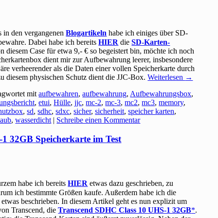
ts in den vergangenen
Blogartikeln
habe ich einiges über SD-
bewahre. Dabei habe ich bereits
HIER
die
SD-Karten-
 diesem Case für etwa 9,- € so begeistert bin, möchte ich noch
cherkartenbox dient mir zur Aufbewahrung leerer, insbesondere
äre verheerender als die Daten einer vollen Speicherkarte durch
zu diesem physischen Schutz dient die JJC-Box.
Weiterlesen
→
agwortet mit
aufbewahren
,
aufbewahrung
,
Aufbewahrungsbox
,
rungsbericht
,
etui
,
Hülle
,
jjc
,
mc-2
,
mc-3
,
mc2
,
mc3
,
memory
,
hutzbox
,
sd
,
sdhc
,
sdxc
,
sicher
,
sicherheit
,
speicher karten
,
laub
,
wasserdicht
|
Schreibe einen Kommentar
1 32GB Speicherkarte im Test
rzem habe ich bereits
HIER
etwas dazu geschrieben, zu
arum ich bestimmte Größen kaufe. Außerdem habe ich die
twas beschrieben. In diesem Artikel geht es nun explizit um
von Transcend, die
Transcend SDHC Class 10 UHS-1 32GB
.