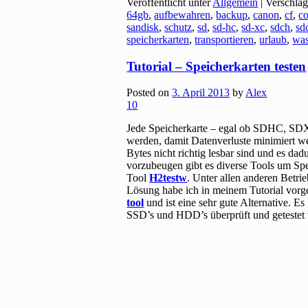
Veröffentlicht unter
Allgemein
|
Verschlag
64gb
,
aufbewahren
,
backup
,
canon
,
cf
,
c
sandisk
,
schutz
,
sd
,
sd-hc
,
sd-xc
,
sdch
,
sd
speicherkarten
,
transportieren
,
urlaub
,
was
Tutorial – Speicherkarten testen
Posted on
3. April 2013
by
Alex
10
Jede Speicherkarte – egal ob SDHC, SDXC
werden, damit Datenverluste minimiert we
Bytes nicht richtig lesbar sind und es d
vorzubeugen gibt es diverse Tools um Sp
Tool
H2testw
. Unter allen anderen Betri
Lösung habe ich in meinem Tutorial vor
tool
und ist eine sehr gute Alternative. 
SSD’s und HDD’s überprüft und getestet