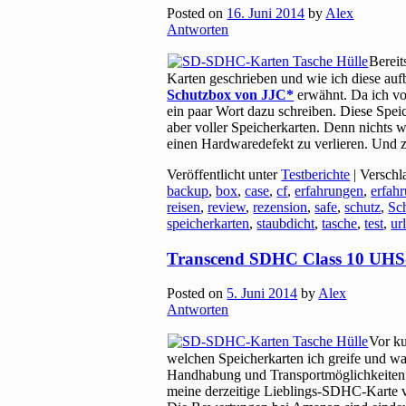
Posted on
16. Juni 2014
by
Alex
Antworten
Berei
Karten geschrieben und wie ich diese auf
Schutzbox von JJC
erwähnt. Da ich von
ein paar Wort dazu schreiben. Diese Spei
aber voller Speicherkarten. Denn nichts w
einen Hardwaredefekt zu verlieren. Und 
Veröffentlicht unter
Testberichte
|
Verschl
backup
,
box
,
case
,
cf
,
erfahrungen
,
erfah
reisen
,
review
,
rezension
,
safe
,
schutz
,
Sc
speicherkarten
,
staubdicht
,
tasche
,
test
,
ur
Transcend SDHC Class 10 UHS-
Posted on
5. Juni 2014
by
Alex
Antworten
Vor ku
welchen Speicherkarten ich greife und w
Handhabung und Transportmöglichkeiten e
meine derzeitige Lieblings-SDHC-Karte 