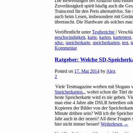
Die Bewertungen bei Amazon sind eindeut
Zuverlässigkeit spielt häufig auch die Ge
Transcend für den Preis alternativlos. Sie
auch beim Lesen, insbesondere mit Gerät
überrascht. Die Hardware als solches mac
Veröffentlicht unter
Testberichte
|
Verschl
geschwindigkeit
,
karte
,
karten
,
kartentest
sdxc
,
speicherkarte
,
speicherkarten
,
test
,
t
Kommentar
Ratgeber: Welche SD-Speicherk
Posted on
17. Mai 2014
by
Alex
2
Viele Testmagazine werben mit Slogans 
Speicherkarten
„, wobei schon die Titel d
beste Speicherkarte wird es nie geben. V
man eine 4 Jahre alte DSLR betreiben o
Kopieren der Bilder von der Speicherkart
Minute drüben sein? Will ich die Speiche
Jahr auch in der neuen? All diese Fragen s
hier nicht immer besser!
Weiterlesen
→