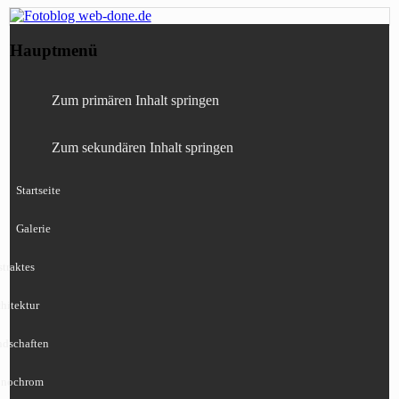
Fotografie, Blog, Lightroom, Tests,
Fotoblog web-done.de
Hauptmenü
Canon, Nikon, Sony
Zum primären Inhalt springen
Zum sekundären Inhalt springen
Startseite
Galerie
traktes
hitektur
ndschaften
nochrom