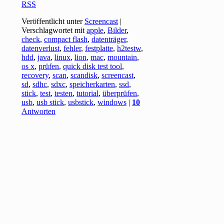
RSS
Veröffentlicht unter
Screencast
|
Verschlagwortet mit
apple
,
Bilder
,
check
,
compact flash
,
datenträger
,
datenverlust
,
fehler
,
festplatte
,
h2testw
,
hdd
,
java
,
linux
,
lion
,
mac
,
mountain
,
os x
,
prüfen
,
quick disk test tool
,
recovery
,
scan
,
scandisk
,
screencast
,
sd
,
sdhc
,
sdxc
,
speicherkarten
,
ssd
,
stick
,
test
,
testen
,
tutorial
,
überprüfen
,
usb
,
usb stick
,
usbstick
,
windows
|
10
Antworten