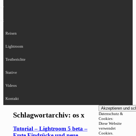
ur
eet
Reisen
Lightroom
Testberichte
Stative
Videos
Kontakt
Schlagwortarchiv:
os x
Datenschutz &
Cookies:
Diese Website
Tutorial – Lightroom 5 beta –
verwendet
Cookies.
Erste Eindrücke und neue