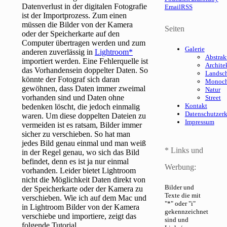
Datenverlust in der digitalen Fotografie
Email
RSS
ist der Importprozess. Zum einen
müssen die Bilder von der Kamera
Seiten
oder der Speicherkarte auf den
Computer übertragen werden und zum
Galerie
anderen zuverlässig in
Lightroom
Abstrak
importiert werden. Eine Fehlerquelle ist
Archite
das Vorhandensein doppelter Daten. So
Landsch
könnte der Fotograf sich daran
Monoc
gewöhnen, dass Daten immer zweimal
Natur
vorhanden sind und Daten ohne
Street
Kontakt
bedenken löscht, die jedoch einmalig
Datenschutzer
waren. Um diese doppelten Dateien zu
Impressum
vermeiden ist es ratsam, Bilder immer
sicher zu verschieben. So hat man
jedes Bild genau einmal und man weiß
* Links und
in der Regel genau, wo sich das Bild
befindet, denn es ist ja nur einmal
Werbung:
vorhanden. Leider bietet Lightroom
nicht die Möglichkeit Daten direkt von
Bilder und
der Speicherkarte oder der Kamera zu
Texte die mit
verschieben. Wie ich auf dem Mac und
"*" oder "i"
in Lightroom Bilder von der Kamera
gekennzeichnet
verschiebe und importiere, zeigt das
sind und
folgende Tutorial.