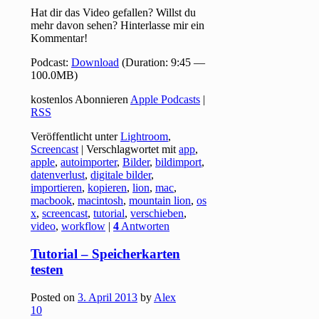
Hat dir das Video gefallen? Willst du
mehr davon sehen? Hinterlasse mir ein
Kommentar!
Podcast:
Download
(Duration: 9:45 —
100.0MB)
kostenlos Abonnieren
Apple Podcasts
|
RSS
Veröffentlicht unter
Lightroom
,
Screencast
|
Verschlagwortet mit
app
,
apple
,
autoimporter
,
Bilder
,
bildimport
,
datenverlust
,
digitale bilder
,
importieren
,
kopieren
,
lion
,
mac
,
macbook
,
macintosh
,
mountain lion
,
os
x
,
screencast
,
tutorial
,
verschieben
,
video
,
workflow
|
4
Antworten
Tutorial – Speicherkarten
testen
Posted on
3. April 2013
by
Alex
10