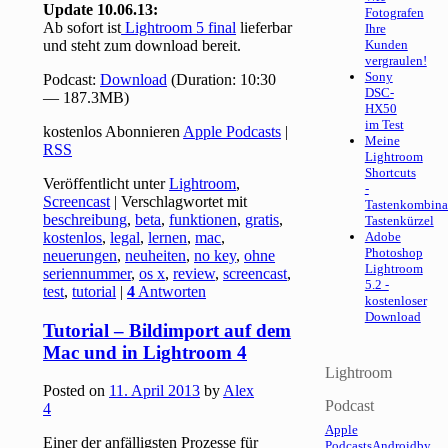
Update 10.06.13:
Fotografen
Ab sofort ist
Lightroom 5 final
lieferbar
Ihre
und steht zum download bereit.
Kunden
vergraulen!
Sony
Podcast:
Download
(Duration: 10:30
DSC-
— 187.3MB)
HX50
im Test
kostenlos Abonnieren
Apple Podcasts
|
Meine
RSS
Lightroom
Shortcuts
Veröffentlicht unter
Lightroom
,
-
Screencast
|
Verschlagwortet mit
Tastenkombina
beschreibung
,
beta
,
funktionen
,
gratis
,
Tastenkürzel
kostenlos
,
legal
,
lernen
,
mac
,
Adobe
Photoshop
neuerungen
,
neuheiten
,
no key
,
ohne
Lightroom
seriennummer
,
os x
,
review
,
screencast
,
5.2 -
test
,
tutorial
|
4
Antworten
kostenloser
Download
Tutorial – Bildimport auf dem
Mac und in Lightroom 4
Lightroom
Posted on
11. April 2013
by
Alex
Podcast
4
Apple
Einer der anfälligsten Prozesse für
Podcasts
Android
by