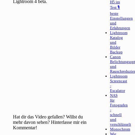
Lightroom 4 beta.
H5 im
Test 🎙
beste
Einstellungen
und
Erfahrungen
Lightroom
Katalog
und
Bilder
Backup
Canon
Belichtungsop
und
Rauschreduzie
Lightroom
Screencast
-
Escalator
NAS
für
Fotografen
-
schnell
Hat dir das Video gefallen? Willst du
und
mehr davon sehen? Hinterlasse mir ein
verschlüsselt
Kommentar!
Monochrom
Wie