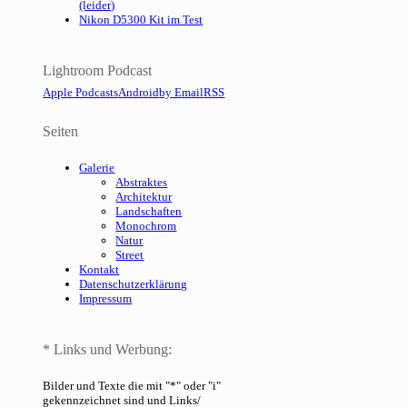
(leider)
Nikon D5300 Kit im Test
Lightroom Podcast
Apple Podcasts
Android
by Email
RSS
Seiten
Galerie
Abstraktes
Architektur
Landschaften
Monochrom
Natur
Street
Kontakt
Datenschutzerklärung
Impressum
* Links und Werbung:
Bilder und Texte die mit "*" oder "i"
gekennzeichnet sind und Links/