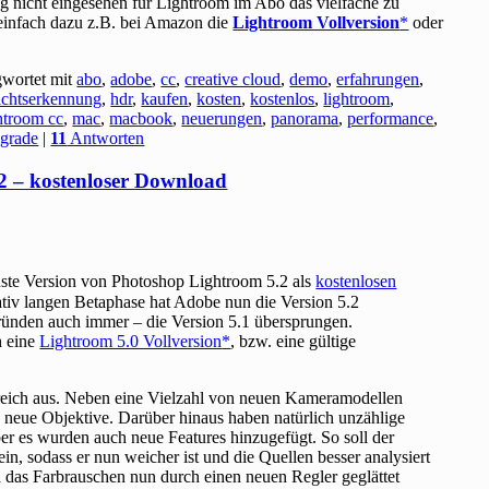
g nicht eingesehen für Lightroom im Abo das vielfache zu
n einfach dazu z.B. bei Amazon die
Lightroom Vollversion
oder
gwortet mit
abo
,
adobe
,
cc
,
creative cloud
,
demo
,
erfahrungen
,
ichtserkennung
,
hdr
,
kaufen
,
kosten
,
kostenlos
,
lightroom
,
htroom cc
,
mac
,
macbook
,
neuerungen
,
panorama
,
performance
,
grade
|
11
Antworten
 – kostenloser Download
euste Version von Photoshop Lightroom 5.2 als
kostenlosen
ativ langen Betaphase hat Adobe nun die Version 5.2
Gründen auch immer – die Version 5.1 übersprungen.
h eine
Lightroom 5.0 Vollversion
, bzw. eine gültige
reich aus. Neben eine Vielzahl von neuen Kameramodellen
e neue Objektive. Darüber hinaus haben natürlich unzählige
ber es wurden auch neue Features hinzugefügt. So soll der
in, sodass er nun weicher ist und die Quellen besser analysiert
n das Farbrauschen nun durch einen neuen Regler geglättet