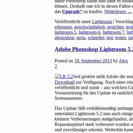
nutze Photoshop kaum und habe es bislan
löhnen. Deshalb rate ich in diesen Fälle
das
Upgrade
zu kaufen.
Weiterlesen
→
Veröffentlicht unter
Lightroom
|
Verschla
erkennen
,
geschwindigkeit
,
gesichter
,
ges
lightroom 5
,
lightroom 6
,
lightroom 7
,
lig
photoshop
,
preis
,
schneller
,
test
,
testen
,
up
Adobe Photoshop Lightroom 5.2
Posted on
18. September 2013
by
Alex
2
Seit gestern stellt Adobe die n
Download
zur Verfügung. Nach einer rel
veröffentlicht und somit – aus welchen 
Voraussetzung für das Update ist natürlic
Seriennummer.
Das Update fällt verhältnismäßig umfang
unterstützt Lightroom 5.2 nun auch einig
kleinere Verbesserungen stattgefunden, a
Reparaturpinsel stark verbessert worden se
und zuverlässiger erkennt. Weiterhin kan