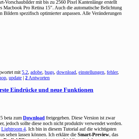
Vorschaubilder mit bis zu 2560 Pixel Kantenlänge erstellt
nes Macbook Pro Retina 15″. Auch die automatische Belichtung
en Bildern spezifisch optimierter anpassen. Alle Veränderungen
gwortet mit
5.2
,
adobe
,
bugs
,
download
,
einstellungen
,
fehler
,
hop
,
update
|
2
Antworten
Erste Eindrücke und neue Funktionen
 5 beta zum
Download
freigegeben. Diese Version ist zwar
r, jedoch sollte diese noch nicht produktiv verwendet werden.
r
Lightroom 4
. Ich bin in diesem Tutorial auf die wichtigsten
s sehen lassen können. Ich erkläre die
Smart-Preview
, das