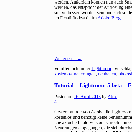
werden. Außerdem können nun auch Smart-
werden, das entspricht der Auflösung ei
soll verbessert worden sein und sich so d
im Detail findest du im
Adobe Blog
.
Weiterlesen
→
Veröffentlicht unter
Lightroom
|
Verschla
kostenlos
,
neuerungen
,
neuheiten
,
photos
Tutorial – Lightroom 5 beta – 
Posted on
16. April 2013
by
Alex
4
Gestern wurde von Adobe die Lightroom
kostenlos und benötigt keine Seriennumme
Die aktuelle finale Version ist noch imme
Neuerungen eingegangen, die sich durchau