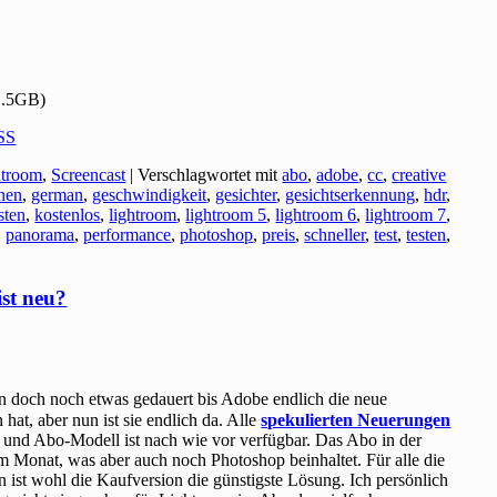
1.5GB)
SS
htroom
,
Screencast
|
Verschlagwortet mit
abo
,
adobe
,
cc
,
creative
nen
,
german
,
geschwindigkeit
,
gesichter
,
gesichtserkennung
,
hdr
,
sten
,
kostenlos
,
lightroom
,
lightroom 5
,
lightroom 6
,
lightroom 7
,
,
panorama
,
performance
,
photoshop
,
preis
,
schneller
,
test
,
testen
,
st neu?
n doch noch etwas gedauert bis Adobe endlich die neue
at, aber nun ist sie endlich da. Alle
spekulierten Neuerungen
- und Abo-Modell ist nach wie vor verfügbar. Das Abo in der
 Monat, was aber auch noch Photoshop beinhaltet. Für alle die
ist wohl die Kaufversion die günstigste Lösung. Ich persönlich