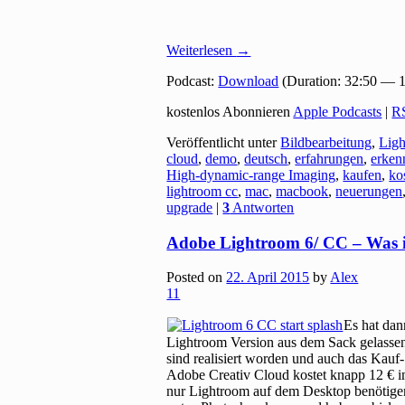
Weiterlesen
→
Podcast:
Download
(Duration: 32:50 — 
kostenlos Abonnieren
Apple Podcasts
|
R
Veröffentlicht unter
Bildbearbeitung
,
Lig
cloud
,
demo
,
deutsch
,
erfahrungen
,
erken
High-dynamic-range Imaging
,
kaufen
,
ko
lightroom cc
,
mac
,
macbook
,
neuerungen
upgrade
|
3
Antworten
Adobe Lightroom 6/ CC – Was i
Posted on
22. April 2015
by
Alex
11
Es hat dan
Lightroom Version aus dem Sack gelassen h
sind realisiert worden und auch das Kauf
Adobe Creativ Cloud kostet knapp 12 € im
nur Lightroom auf dem Desktop benötigen 