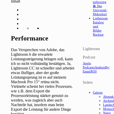
Inhalt
unboxing
🎤 Das
Universal-
Mikrofon!
Lightroom
Katalog
und
Bilder
Backup
Performance
Lightroom
Das Versprechen von Adobe, das
Lightroom 6 die erwartete
Podcast
Leistungssteigerung bringen soll, kann
ich so nicht vollständig bestätigen. Ja,
Apple
Podcasts
Android
by
Lightroom CC ist schneller und arbeitet
Email
RSS
etwas fluffiger, aber der große
Leistungssprung ist es auf meinem
Macbook Pro 15“ retina nicht.
Seiten
Vielmehr scheint bei vielen Prozessen,
wie z.B. dem Export die
Galerie
Prozessorleistung stärker genutzt zu
Abstrak
werden, was zugleich aber auch
Archite
Nachteile hat, insofern man beim
Landsch
Monoc
Export die Leistung für andere Dinge
Natur
benötigt.