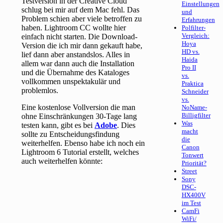
Testversion in der Creative Cloud
Einstellungen
schlug bei mir auf dem Mac fehl. Das
und
Problem schien aber viele betroffen zu
Erfahrungen
haben. Lightroom CC wollte hier
Polfilter-
Vergleich:
einfach nicht starten. Die Download-
Hoya
Version die ich mir dann gekauft habe,
HD vs.
lief dann aber anstandslos. Alles in
Haida
allem war dann auch die Installation
Pro II
und die Übernahme des Kataloges
vs.
vollkommen unspektakulär und
Praktica
problemlos.
Schneider
vs.
Eine kostenlose Vollversion die man
NoName-
Billigfilter
ohne Einschränkungen 30-Tage lang
Was
testen kann, gibt es bei
Adobe
. Dies
macht
sollte zu Entscheidungsfindung
die
weiterhelfen. Ebenso habe ich noch ein
Canon
Lightroom 6 Tutorial erstellt, welches
Tonwert
auch weiterhelfen könnte:
Priorität?
Street
Sony
DSC-
HX400V
im Test
CamFi
WiFi/