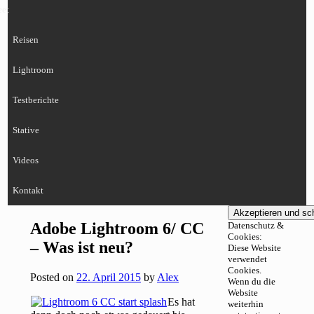
eet
Reisen
Lightroom
Testberichte
Stative
Videos
Kontakt
Adobe Lightroom 6/ CC
Datenschutz &
Cookies:
– Was ist neu?
Diese Website
verwendet
Cookies.
Posted on
22. April 2015
by
Alex
Wenn du die
Website
Es hat
weiterhin