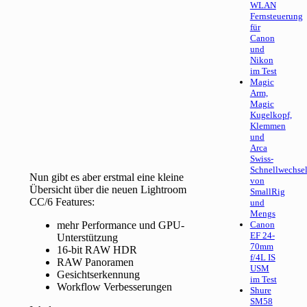
WLAN
Fernsteuerung
für
Canon
und
Nikon
im Test
Magic
Arm,
Magic
Kugelkopf,
Klemmen
und
Arca
Swiss-
Schnellwechsel
Nun gibt es aber erstmal eine kleine
von
Übersicht über die neuen Lightroom
SmallRig
CC/6 Features:
und
Mengs
mehr Performance und GPU-
Canon
EF 24-
Unterstützung
70mm
16-bit RAW HDR
f/4L IS
RAW Panoramen
USM
Gesichtserkennung
im Test
Workflow Verbesserungen
Shure
SM58