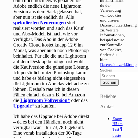
dann doch noch etwas gedauert bis
nutzt, stimmst
du der
Adobe endlich die neue Lightroom
Verwendung
Version aus dem Sack gelassen hat,
von Cookies
aber nun ist sie endlich da. Alle
und unserer
spekulierten Neuerungen
sind
Datenschutzerklärung
realisiert worden und auch das Kauf-
zu. Weitere
und Abo-Modell ist nach wie vor
Informationen,
verfügbar. Das Abo in der Adobe
beispielsweise
Creativ Cloud kostet knapp 12 € im
zur Kontrolle
von Cookies,
Monat, was aber auch noch Photoshop
findest du
beinhaltet. Für alle die nur Lightroom
hier:
auf dem Desktop benötigen ist wohl
Datenschutzerklärung
die Kaufversion die günstigste Lösung.
Suchen
Ich persönlich nutze Photoshop kaum
und habe es bislang nicht eingesehen
für Lightroom im Abo das vielfache zu
löhnen. Deshalb rate ich in diesen
Fällen einfach dazu z.B. bei Amazon
Beliebte
die
Lightroom Vollversion
oder das
Upgrade
zu kaufen.
Artikel
Ich habe das Upgrade bei Adobe direkt
Zoom
– da es bei den Händlern noch nicht
H5 im
verfügbar war – für 73,78 € gekauft.
Test 🎙
Eine vorab Installation der 30-Tage
beste