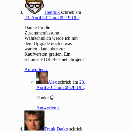
Hendrik
schrieb
am
23. April 2015 um 09:19 Uhr
:
Danke für die
Zusammenfassung.
Wahrschinlich werde ich mit
dem Upgrade noch etwas
warten, dann aber zur
Kaufversion greifen. Ein
schönes HDR-Beispiel übrigens!
Antworten
↓
Alex
schrieb
am
23.
April 2015 um 09:20 Uhr
:
Danke 😉
Antworten
↓
Frank Datko
schrieb