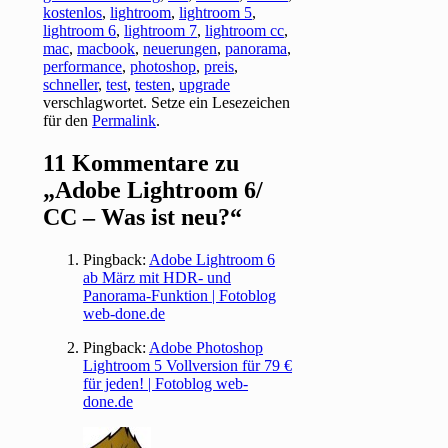
kostenlos
,
lightroom
,
lightroom 5
,
lightroom 6
,
lightroom 7
,
lightroom cc
,
mac
,
macbook
,
neuerungen
,
panorama
,
performance
,
photoshop
,
preis
,
schneller
,
test
,
testen
,
upgrade
verschlagwortet. Setze ein Lesezeichen
für den
Permalink
.
11 Kommentare zu
„
Adobe Lightroom 6/
CC – Was ist neu?
“
Pingback:
Adobe Lightroom 6
ab März mit HDR- und
Panorama-Funktion | Fotoblog
web-done.de
Pingback:
Adobe Photoshop
Lightroom 5 Vollversion für 79 €
für jeden! | Fotoblog web-
done.de