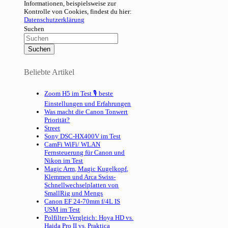
Informationen, beispielsweise zur
Kontrolle von Cookies, findest du hier:
Datenschutzerklärung
Suchen
Beliebte Artikel
Zoom H5 im Test 🎙 beste
Einstellungen und Erfahrungen
Was macht die Canon Tonwert
Priorität?
Street
Sony DSC-HX400V im Test
CamFi WiFi/ WLAN
Fernsteuerung für Canon und
Nikon im Test
Magic Arm, Magic Kugelkopf,
Klemmen und Arca Swiss-
Schnellwechselplatten von
SmallRig und Mengs
Canon EF 24-70mm f/4L IS
USM im Test
Polfilter-Vergleich: Hoya HD vs.
Haida Pro II vs. Praktica