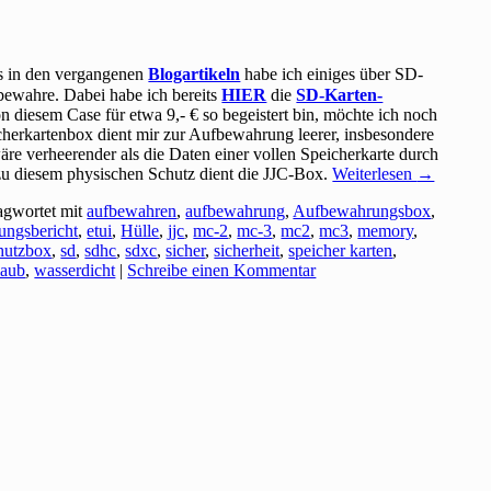
ts in den vergangenen
Blogartikeln
habe ich einiges über SD-
bewahre. Dabei habe ich bereits
HIER
die
SD-Karten-
 diesem Case für etwa 9,- € so begeistert bin, möchte ich noch
cherkartenbox dient mir zur Aufbewahrung leerer, insbesondere
äre verheerender als die Daten einer vollen Speicherkarte durch
zu diesem physischen Schutz dient die JJC-Box.
Weiterlesen
→
agwortet mit
aufbewahren
,
aufbewahrung
,
Aufbewahrungsbox
,
rungsbericht
,
etui
,
Hülle
,
jjc
,
mc-2
,
mc-3
,
mc2
,
mc3
,
memory
,
hutzbox
,
sd
,
sdhc
,
sdxc
,
sicher
,
sicherheit
,
speicher karten
,
laub
,
wasserdicht
|
Schreibe einen Kommentar