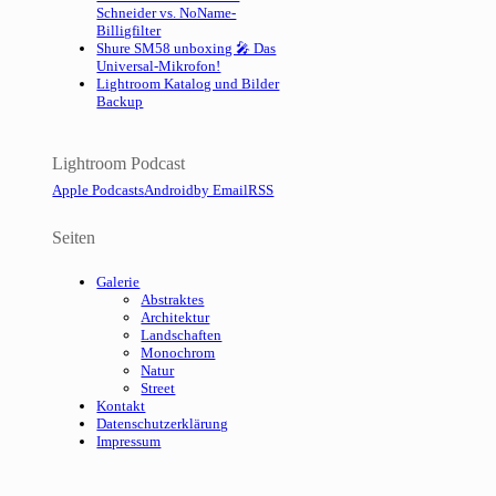
Schneider vs. NoName-
Billigfilter
Shure SM58 unboxing 🎤 Das
Universal-Mikrofon!
Lightroom Katalog und Bilder
Backup
Lightroom Podcast
Apple Podcasts
Android
by Email
RSS
Seiten
Galerie
Abstraktes
Architektur
Landschaften
Monochrom
Natur
Street
Kontakt
Datenschutzerklärung
Impressum