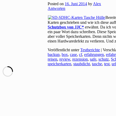
Posted on
16. Juni 2014
by
Alex
Antworten
Berei
Karten geschrieben und wie ich diese auf
Schutzbox von JJC
erwähnt. Da ich von
ein paar Wort dazu schreiben. Diese Spei
aber voller Speicherkarten. Denn nichts w
einen Hardwaredefekt zu verlieren. Und 
Veröffentlicht unter
Testberichte
|
Verschl
backup
,
box
,
case
,
cf
,
erfahrungen
,
erfah
reisen
,
review
,
rezension
,
safe
,
schutz
,
Sc
speicherkarten
,
staubdicht
,
tasche
,
test
,
ur