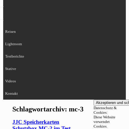
ur
eet
Reisen
Lightroom
Testberichte
Stative
Videos
Kontakt
Schlagwortarchiv:
mc-3
Datenschutz &
Cookies:
Diese Website
JJC Speicherkarten
verwendet
Cookies.
Schutzbox MC-2 im Test