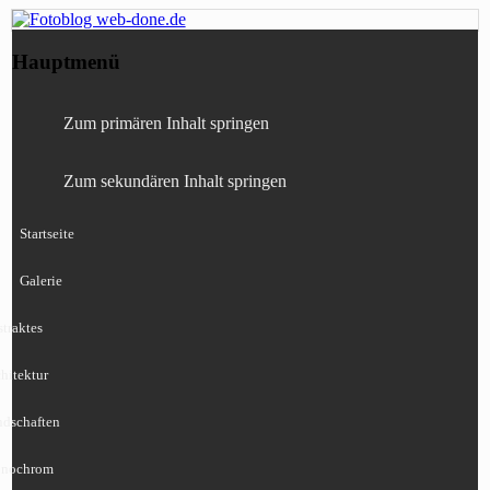
Fotografie, Blog, Lightroom, Tests,
Fotoblog web-done.de
Hauptmenü
Canon, Nikon, Sony
Zum primären Inhalt springen
Zum sekundären Inhalt springen
Startseite
Galerie
traktes
hitektur
ndschaften
nochrom