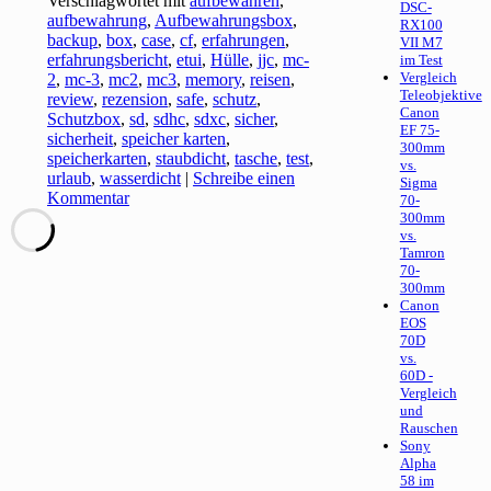
Verschlagwortet mit
aufbewahren
,
DSC-
aufbewahrung
,
Aufbewahrungsbox
,
RX100
backup
,
box
,
case
,
cf
,
erfahrungen
,
VII M7
erfahrungsbericht
,
etui
,
Hülle
,
jjc
,
mc-
im Test
Vergleich
2
,
mc-3
,
mc2
,
mc3
,
memory
,
reisen
,
Teleobjektive
review
,
rezension
,
safe
,
schutz
,
Canon
Schutzbox
,
sd
,
sdhc
,
sdxc
,
sicher
,
EF 75-
sicherheit
,
speicher karten
,
300mm
speicherkarten
,
staubdicht
,
tasche
,
test
,
vs.
urlaub
,
wasserdicht
|
Schreibe einen
Sigma
Kommentar
70-
300mm
vs.
Tamron
70-
300mm
Canon
EOS
70D
vs.
60D -
Vergleich
und
Rauschen
Sony
Alpha
58 im