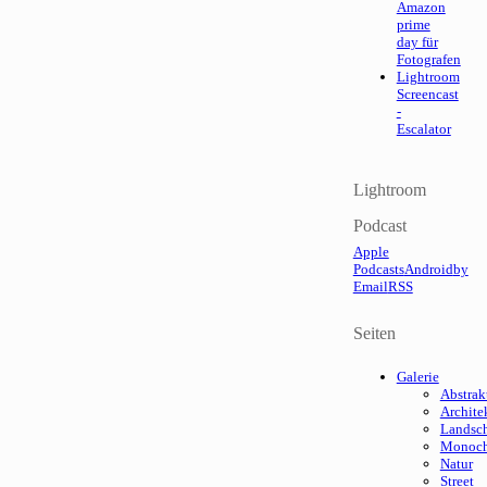
Amazon
prime
day für
Fotografen
Lightroom
Screencast
-
Escalator
Lightroom
Podcast
Apple
Podcasts
Android
by
Email
RSS
Seiten
Galerie
Abstrak
Archite
Landsch
Monoc
Natur
Street