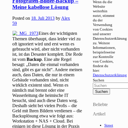
Fotografen-Bilder-Backup –
Wenn du die
Meine kabellose Lösung
Website
weiterhin
nutzt, stimmst
Posted on
18. Juli 2013
by
Alex
du der
59
Verwendung
von Cookies
Eines der wichtigsten
und unserer
Themen überhaupt, dass leider viel zu
Datenschutzerklärung
zu. Weitere
oft ignoriert wird und erst wenn es
Informationen,
gebraucht wird, aber nicht vorhanden
beispielsweise
ist, ist das Desaster komplett. Die Rede
zur Kontrolle
ist vom
Backup
. Eine alte Regel
von Cookies,
besagt: „Daten die einmal vorhanden
findest du
sind, gibt es gar nicht“. Andere meinen
hier:
auch, dass Daten, die nur in einem
Datenschutzerklärung
Gebäude vorhanden sind, nicht
Suchen
wirklich existent sind. Wenn es
nämlich mal brennt oder eine
Wasserleitung die heimische IT
besucht, sind auch diese Daten weg.
Beliebte
Deshalb sieht bei vielen Profis – die
Geld mit Ihren Bildern verdienen – die
Artikel
Backuplösung etwa wie folgt aus:
Workstation + NAS + Cloud. Bei
Street
einigen ist diese Lösung in der Praxis