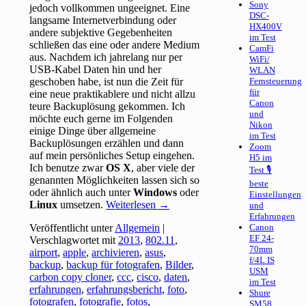
Sony
jedoch vollkommen ungeeignet. Eine
DSC-
langsame Internetverbindung oder
HX400V
andere subjektive Gegebenheiten
im Test
schließen das eine oder andere Medium
CamFi
aus. Nachdem ich jahrelang nur per
WiFi/
USB-Kabel Daten hin und her
WLAN
geschoben habe, ist nun die Zeit für
Fernsteuerung
für
eine neue praktikablere und nicht allzu
Canon
teure Backuplösung gekommen. Ich
und
möchte euch gerne im Folgenden
Nikon
einige Dinge über allgemeine
im Test
Backuplösungen erzählen und dann
Zoom
auf mein persönliches Setup eingehen.
H5 im
Ich benutze zwar
OS X
, aber viele der
Test 🎙
genannten Möglichkeiten lassen sich so
beste
oder ähnlich auch unter
Windows
oder
Einstellungen
Linux
umsetzen.
Weiterlesen
→
und
Erfahrungen
Veröffentlicht unter
Allgemein
|
Canon
EF 24-
Verschlagwortet mit
2013
,
802.11
,
70mm
airport
,
apple
,
archivieren
,
asus
,
f/4L IS
backup
,
backup für fotografen
,
Bilder
,
USM
carbon copy cloner
,
ccc
,
cisco
,
daten
,
im Test
erfahrungen
,
erfahrungsbericht
,
foto
,
Shure
fotografen
,
fotografie
,
fotos
,
SM58