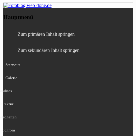
Fotografie, Blog, Lightroom, Tests,
Fotoblog web-done.de
Hauptmenü
Canon, Nikon, Sony
Zum primären Inhalt springen
Zum sekundären Inhalt springen
Startseite
Galerie
traktes
hitektur
ndschaften
nochrom