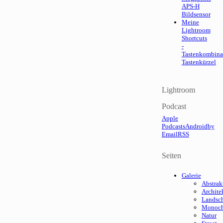
APS-H
Bildsensor
Meine
Lightroom
Shortcuts
-
Tastenkombina
Tastenkürzel
Lightroom
Podcast
Apple
Podcasts
Android
by
Email
RSS
Seiten
Galerie
Abstrak
Archite
Landsch
Monoc
Natur