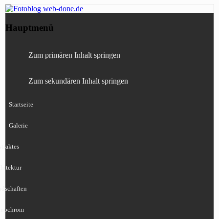
Fotografie, Blog, Lightroom, Tests,
Fotoblog web-done.de
Hauptmenü
Canon, Nikon, Sony
Zum primären Inhalt springen
Zum sekundären Inhalt springen
Startseite
Galerie
traktes
hitektur
ndschaften
nochrom