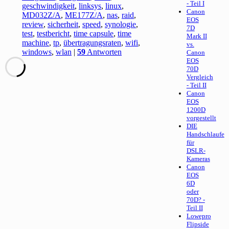
- Teil I
geschwindigkeit
,
linksys
,
linux
,
Canon
MD032Z/A
,
ME177Z/A
,
nas
,
raid
,
EOS
review
,
sicherheit
,
speed
,
synologie
,
7D
test
,
testbericht
,
time capsule
,
time
Mark II
machine
,
tp
,
übertragungsraten
,
wifi
,
vs.
windows
,
wlan
|
59
Antworten
Canon
EOS
70D
Vergleich
- Teil II
Canon
EOS
1200D
vorgestellt
DIE
Handschlaufe
für
DSLR-
Kameras
Canon
EOS
6D
oder
70D? -
Teil II
Lowepro
Flipside