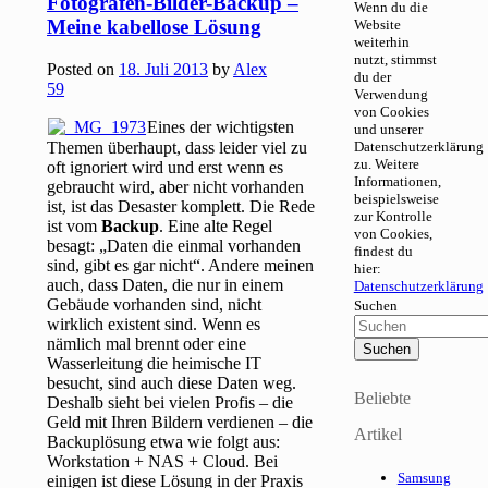
Fotografen-Bilder-Backup –
Wenn du die
Meine kabellose Lösung
Website
weiterhin
nutzt, stimmst
Posted on
18. Juli 2013
by
Alex
du der
59
Verwendung
von Cookies
Eines der wichtigsten
und unserer
Themen überhaupt, dass leider viel zu
Datenschutzerklärung
zu. Weitere
oft ignoriert wird und erst wenn es
Informationen,
gebraucht wird, aber nicht vorhanden
beispielsweise
ist, ist das Desaster komplett. Die Rede
zur Kontrolle
ist vom
Backup
. Eine alte Regel
von Cookies,
besagt: „Daten die einmal vorhanden
findest du
sind, gibt es gar nicht“. Andere meinen
hier:
auch, dass Daten, die nur in einem
Datenschutzerklärung
Gebäude vorhanden sind, nicht
Suchen
wirklich existent sind. Wenn es
nämlich mal brennt oder eine
Wasserleitung die heimische IT
besucht, sind auch diese Daten weg.
Beliebte
Deshalb sieht bei vielen Profis – die
Geld mit Ihren Bildern verdienen – die
Artikel
Backuplösung etwa wie folgt aus:
Workstation + NAS + Cloud. Bei
Samsung
einigen ist diese Lösung in der Praxis