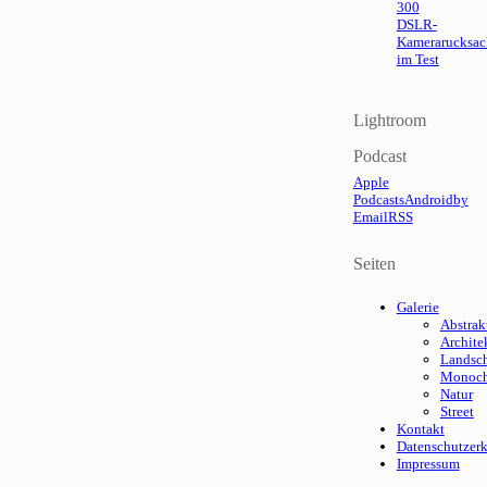
300
DSLR-
Kamerarucksac
im Test
Lightroom
Podcast
Apple
Podcasts
Android
by
Email
RSS
Seiten
Galerie
Abstrak
Archite
Landsch
Monoc
Natur
Street
Kontakt
Datenschutzer
Impressum