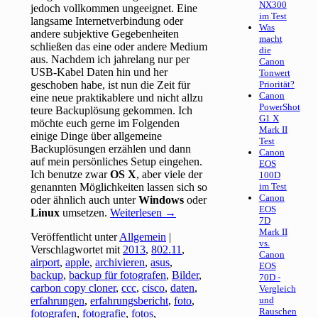
NX300
jedoch vollkommen ungeeignet. Eine
im Test
langsame Internetverbindung oder
Was
andere subjektive Gegebenheiten
macht
schließen das eine oder andere Medium
die
aus. Nachdem ich jahrelang nur per
Canon
USB-Kabel Daten hin und her
Tonwert
geschoben habe, ist nun die Zeit für
Priorität?
Canon
eine neue praktikablere und nicht allzu
PowerShot
teure Backuplösung gekommen. Ich
G1 X
möchte euch gerne im Folgenden
Mark II
einige Dinge über allgemeine
Test
Backuplösungen erzählen und dann
Canon
auf mein persönliches Setup eingehen.
EOS
Ich benutze zwar
OS X
, aber viele der
100D
genannten Möglichkeiten lassen sich so
im Test
Canon
oder ähnlich auch unter
Windows
oder
EOS
Linux
umsetzen.
Weiterlesen
→
7D
Mark II
Veröffentlicht unter
Allgemein
|
vs.
Verschlagwortet mit
2013
,
802.11
,
Canon
airport
,
apple
,
archivieren
,
asus
,
EOS
backup
,
backup für fotografen
,
Bilder
,
70D -
carbon copy cloner
,
ccc
,
cisco
,
daten
,
Vergleich
erfahrungen
,
erfahrungsbericht
,
foto
,
und
Rauschen
fotografen
,
fotografie
,
fotos
,