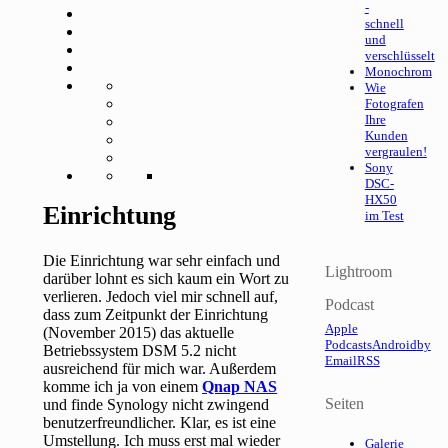
-
schnell
und
verschlüsselt
Monochrom
Wie
Fotografen
Ihre
Kunden
vergraulen!
Sony
DSC-
HX50
Einrichtung
im Test
Die Einrichtung war sehr einfach und
Lightroom
darüber lohnt es sich kaum ein Wort zu
verlieren. Jedoch viel mir schnell auf,
Podcast
dass zum Zeitpunkt der Einrichtung
Apple
(November 2015) das aktuelle
Podcasts
Android
by
Betriebssystem DSM 5.2 nicht
Email
RSS
ausreichend für mich war. Außerdem
komme ich ja von einem
Qnap NAS
Seiten
und finde Synology nicht zwingend
benutzerfreundlicher. Klar, es ist eine
Umstellung. Ich muss erst mal wieder
Galerie