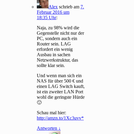
Alex
schrieb
am
7.
Februar 2016 um
18:35 Uhr
:
Naja, zu 98% wird die
Gegenstelle nicht nur der
PC, sondern auch ein
Router sein. LAG
erfordert ein wenig
Ausbau in sachen
Netzwerkstruktur, das
sollte klar sein.
Und wenn man sich ein
NAS für über 500 € und
einen LAG Switch kauft,
ist ein zweiter LAN Port
wohl die geringste Hürde
🙂
Schau mal hier:
http://amzn.to/1Xc3uvv
Antworten
↓