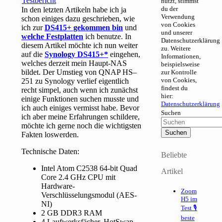
nutzt, stimmst
du der
In den letzten Artikeln habe ich ja
Verwendung
schon einiges dazu geschrieben, wie
von Cookies
ich zur
DS415+ gekommen bin
und
und unserer
welche Festplatten
ich benutze. In
Datenschutzerklärung
diesem Artikel möchte ich nun weiter
zu. Weitere
auf die
Synology DS415+
eingehen,
Informationen,
welches derzeit mein Haupt-NAS
beispielsweise
bildet. Der Umstieg von QNAP HS–
zur Kontrolle
von Cookies,
251 zu Synology verlief eigentlich
findest du
recht simpel, auch wenn ich zunächst
hier:
einige Funktionen suchen musste und
Datenschutzerklärung
ich auch einiges vermisst habe. Bevor
Suchen
ich aber meine Erfahrungen schildere,
möchte ich gerne noch die wichtigsten
Fakten loswerden.
Technische Daten:
Beliebte
Intel Atom C2538 64-bit Quad
Artikel
Core 2.4 GHz CPU mit
Hardware-
Zoom
Verschlüsselungsmodul (AES-
H5 im
NI)
Test 🎙
2 GB DDR3 RAM
beste
4 Laufwerksfächer, HotSwap