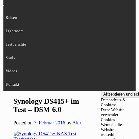
eet
Reisen
Lightroom
Testberichte
Stative
Videos
Kontakt
Synology DS415+ im
Datenschutz &
Cookies:
Test – DSM 6.0
Diese Website
verwendet
Cookies.
Posted on
7. Februar 2016
by
Alex
Wenn du die
Website
weiterhin