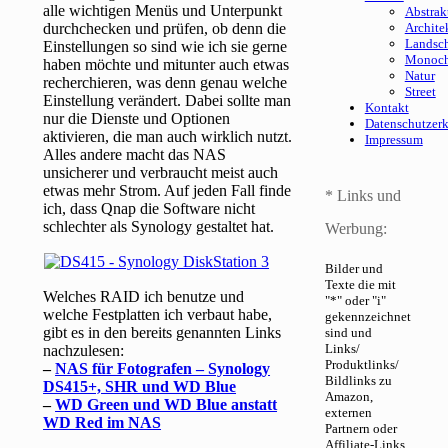
alle wichtigen Menüs und Unterpunkt
Abstrak
durchchecken und prüfen, ob denn die
Archite
Landsch
Einstellungen so sind wie ich sie gerne
Monoc
haben möchte und mitunter auch etwas
Natur
recherchieren, was denn genau welche
Street
Einstellung verändert. Dabei sollte man
Kontakt
nur die Dienste und Optionen
Datenschutzer
aktivieren, die man auch wirklich nutzt.
Impressum
Alles andere macht das NAS
unsicherer und verbraucht meist auch
etwas mehr Strom. Auf jeden Fall finde
* Links und
ich, dass Qnap die Software nicht
schlechter als Synology gestaltet hat.
Werbung:
Bilder und
Texte die mit
Welches RAID ich benutze und
"*" oder "i"
welche Festplatten ich verbaut habe,
gekennzeichnet
gibt es in den bereits genannten Links
sind und
Links/
nachzulesen:
Produktlinks/
–
NAS für Fotografen – Synology
Bildlinks zu
DS415+, SHR und WD Blue
Amazon,
–
WD Green und WD Blue anstatt
externen
WD Red im NAS
Partnern oder
Affiliate-Links