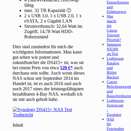
Einstellungen
fähig
und
max. 32 TB Kapazität 🙂
Erfahrungen
2 x USB 3.0, 1 x USB 2.0, 1 x
Was
eSATA, 2 x Gigabit LAN
macht
die
Stromverbrauch: 32,64 Watt im
Canon
Zugriff, 14,78 Watt HDD-
Tonwert
Ruhezustand
Priorität?
Samsung
Dies sind zumindest für mich die
NX300
wichtigsten Informationen. Man kann
im Test
gut sehen wie potent und
Lightroom
zukunftssicher die DS415+ ist, was sie
Katalog
bei einem Preis von etwa
520 €
auch
und
Bilder
durchaus sein sollte. Auch wenn dieses
Backup
NAS schon seit September 2014 im
Canon
Handel ist, ist es auch 2016 und auch
Belichtungsop
noch 2017 eines der leistungsfähigsten
und
bezahlbaren 4-Bay NAS, weshalb ich
Rauschreduzie
sie mir auch geholt habe.
Lightroom
Screencast
-
Escalator
NAS
für
Inhalt
Fotografen