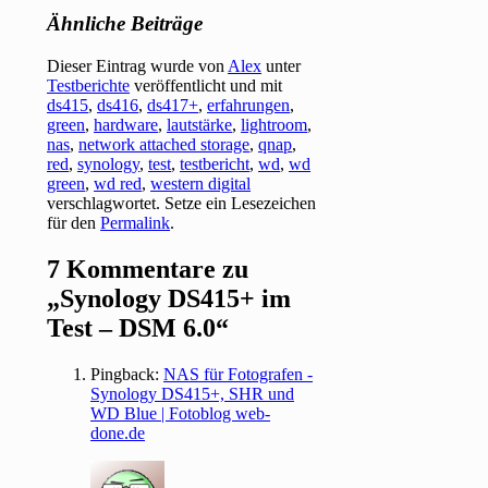
Ähnliche Beiträge
Dieser Eintrag wurde von
Alex
unter
Testberichte
veröffentlicht und mit
ds415
,
ds416
,
ds417+
,
erfahrungen
,
green
,
hardware
,
lautstärke
,
lightroom
,
nas
,
network attached storage
,
qnap
,
red
,
synology
,
test
,
testbericht
,
wd
,
wd
green
,
wd red
,
western digital
verschlagwortet. Setze ein Lesezeichen
für den
Permalink
.
7 Kommentare zu
„
Synology DS415+ im
Test – DSM 6.0
“
Pingback:
NAS für Fotografen -
Synology DS415+, SHR und
WD Blue | Fotoblog web-
done.de