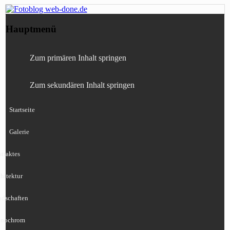
Fotografie, Blog, Lightroom, Tests,
Fotoblog web-done.de
Hauptmenü
Canon, Nikon, Sony
Zum primären Inhalt springen
Zum sekundären Inhalt springen
Startseite
Galerie
traktes
hitektur
ndschaften
nochrom