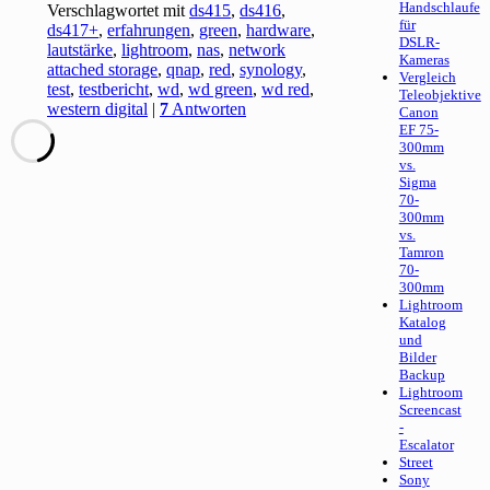
Handschlaufe
Verschlagwortet mit
ds415
,
ds416
,
für
ds417+
,
erfahrungen
,
green
,
hardware
,
DSLR-
lautstärke
,
lightroom
,
nas
,
network
Kameras
attached storage
,
qnap
,
red
,
synology
,
Vergleich
test
,
testbericht
,
wd
,
wd green
,
wd red
,
Teleobjektive
western digital
|
7
Antworten
Canon
EF 75-
300mm
vs.
Sigma
70-
300mm
vs.
Tamron
70-
300mm
Lightroom
Katalog
und
Bilder
Backup
Lightroom
Screencast
-
Escalator
Street
Sony