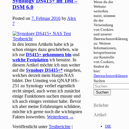
Synology DS415+ im Test –
Wenn du die
DSM 6.0
Website
weiterhin
nutzt, stimmst
Posted on
7. Februar 2016
by
Alex
du der
7
Verwendung
von Cookies
und unserer
Datenschutzerklärung
zu. Weitere
In den letzten Artikeln habe ich ja
Informationen,
schon einiges dazu geschrieben, wie
beispielsweise
ich zur
DS415+ gekommen bin
und
zur Kontrolle
welche Festplatten
ich benutze. In
von Cookies,
diesem Artikel möchte ich nun weiter
findest du
auf die
Synology DS415+
eingehen,
hier:
welches derzeit mein Haupt-NAS
Datenschutzerklärung
bildet. Der Umstieg von QNAP HS–
Suchen
251 zu Synology verlief eigentlich
recht simpel, auch wenn ich zunächst
einige Funktionen suchen musste und
ich auch einiges vermisst habe. Bevor
Beliebte
ich aber meine Erfahrungen schildere,
möchte ich gerne noch die wichtigsten
Artikel
Fakten loswerden.
Weiterlesen
→
Veröffentlicht unter
Testberichte
|
DIE