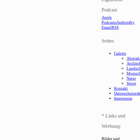
Podcast
Apple
Podcasts
Android
by
Email
RSS
Seiten
Galerie
Abstrak
Archite
Landsch
Monoc
Natur
Street
Kontakt
Datenschutzer
Impressum
* Links und
Werbung:
Bilder und