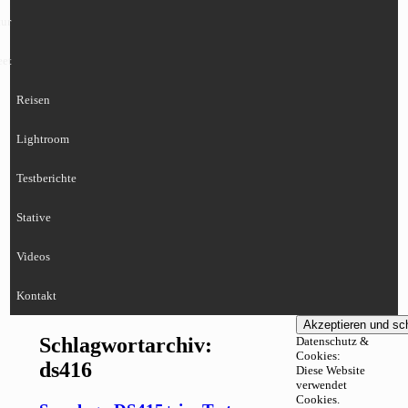
ur
eet
Reisen
Lightroom
Testberichte
Stative
Videos
Kontakt
Schlagwortarchiv:
Datenschutz &
Cookies:
ds416
Diese Website
verwendet
Cookies.