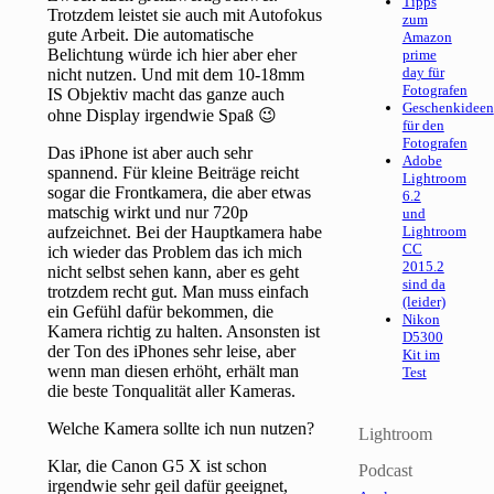
Tipps
Trotzdem leistet sie auch mit Autofokus
zum
gute Arbeit. Die automatische
Amazon
Belichtung würde ich hier aber eher
prime
day für
nicht nutzen. Und mit dem 10-18mm
Fotografen
IS Objektiv macht das ganze auch
Geschenkideen
ohne Display irgendwie Spaß 😉
für den
Fotografen
Das iPhone ist aber auch sehr
Adobe
spannend. Für kleine Beiträge reicht
Lightroom
sogar die Frontkamera, die aber etwas
6.2
matschig wirkt und nur 720p
und
aufzeichnet. Bei der Hauptkamera habe
Lightroom
CC
ich wieder das Problem das ich mich
2015.2
nicht selbst sehen kann, aber es geht
sind da
trotzdem recht gut. Man muss einfach
(leider)
ein Gefühl dafür bekommen, die
Nikon
Kamera richtig zu halten. Ansonsten ist
D5300
der Ton des iPhones sehr leise, aber
Kit im
wenn man diesen erhöht, erhält man
Test
die beste Tonqualität aller Kameras.
Welche Kamera sollte ich nun nutzen?
Lightroom
Klar, die Canon G5 X ist schon
Podcast
irgendwie sehr geil dafür geeignet,