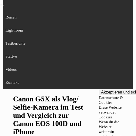
eet
Reisen
Lightroom
Testberichte
Stative
Videos
Kontakt
Canon G5X als Vlog/
Datenschutz &
Cookies:
Selfie-Kamera im Test
Diese Website
verwendet
und Vergleich zur
Cookies.
Canon EOS 100D und
Wenn du die
Website
iPhone
weiterhin