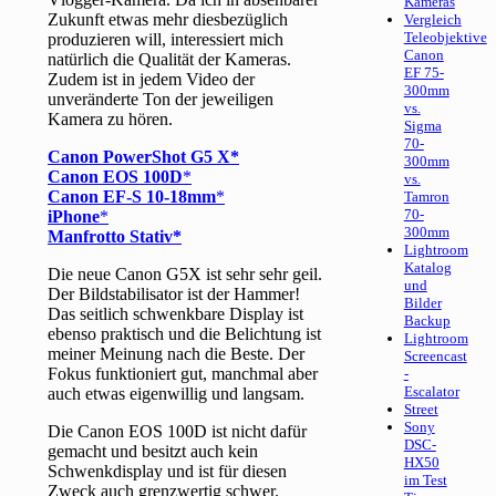
Kameras
Zukunft etwas mehr diesbezüglich
Vergleich
Teleobjektive
produzieren will, interessiert mich
Canon
natürlich die Qualität der Kameras.
EF 75-
Zudem ist in jedem Video der
300mm
unveränderte Ton der jeweiligen
vs.
Kamera zu hören.
Sigma
70-
Canon PowerShot G5 X
300mm
Canon EOS 100D
vs.
Canon EF-S 10-18mm
Tamron
70-
iPhone
300mm
Manfrotto Stativ
Lightroom
Katalog
Die neue Canon G5X ist sehr sehr geil.
und
Der Bildstabilisator ist der Hammer!
Bilder
Das seitlich schwenkbare Display ist
Backup
ebenso praktisch und die Belichtung ist
Lightroom
meiner Meinung nach die Beste. Der
Screencast
Fokus funktioniert gut, manchmal aber
-
Escalator
auch etwas eigenwillig und langsam.
Street
Sony
Die Canon EOS 100D ist nicht dafür
DSC-
gemacht und besitzt auch kein
HX50
Schwenkdisplay und ist für diesen
im Test
Zweck auch grenzwertig schwer.