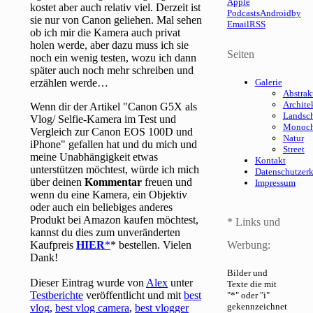
Apple
kostet aber auch relativ viel. Derzeit ist
Podcasts
Android
by
sie nur von Canon geliehen. Mal sehen
Email
RSS
ob ich mir die Kamera auch privat
holen werde, aber dazu muss ich sie
Seiten
noch ein wenig testen, wozu ich dann
später auch noch mehr schreiben und
erzählen werde…
Galerie
Abstrak
Archite
Wenn dir der Artikel "Canon G5X als
Landsch
Vlog/ Selfie-Kamera im Test und
Monoc
Vergleich zur Canon EOS 100D und
Natur
iPhone" gefallen hat und du mich und
Street
meine Unabhängigkeit etwas
Kontakt
unterstützen möchtest, würde ich mich
Datenschutzer
über deinen
Kommentar
freuen und
Impressum
wenn du eine Kamera, ein Objektiv
oder auch ein beliebiges anderes
Produkt bei Amazon kaufen möchtest,
* Links und
kannst du dies zum unveränderten
Kaufpreis
HIER
* bestellen. Vielen
Werbung:
Dank!
Bilder und
Dieser Eintrag wurde von
Alex
unter
Texte die mit
Testberichte
veröffentlicht und mit
best
"*" oder "i"
gekennzeichnet
vlog
,
best vlog camera
,
best vlogger