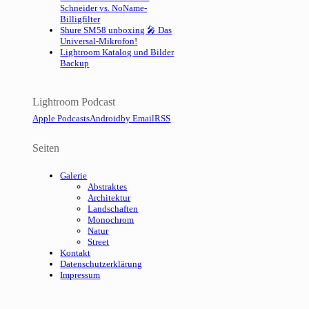
Schneider vs. NoName-
Billigfilter
Shure SM58 unboxing 🎤 Das
Universal-Mikrofon!
Lightroom Katalog und Bilder
Backup
Lightroom Podcast
Apple Podcasts
Android
by Email
RSS
Seiten
Galerie
Abstraktes
Architektur
Landschaften
Monochrom
Natur
Street
Kontakt
Datenschutzerklärung
Impressum