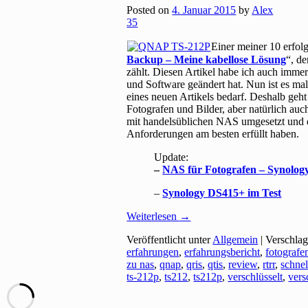
Posted on
4. Januar 2015
by
Alex
35
Einer meiner 10 erfolg
Backup – Meine kabellose Lösung
“, d
zählt. Diesen Artikel habe ich auch imme
und Software geändert hat. Nun ist es mal
eines neuen Artikels bedarf. Deshalb geht
Fotografen und Bilder, aber natürlich auc
mit handelsüblichen NAS umgesetzt und
Anforderungen am besten erfüllt haben.
Update:
–
NAS für Fotografen – Synolo
–
Synology DS415+ im Test
Weiterlesen
→
Veröffentlicht unter
Allgemein
|
Verschlag
erfahrungen
,
erfahrungsbericht
,
fotografe
zu nas
,
qnap
,
qris
,
qtis
,
review
,
rtrr
,
schnel
ts-212p
,
ts212
,
ts212p
,
verschlüsselt
,
vers