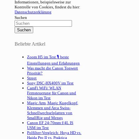
Informationen, beispielsweise zur
Kontrolle von Cookies, findest du hier:
Datenschutzerklärung
Suchen
Beliebte Artikel
Zoom H5 im Test 🎙 beste
Einstellungen und Erfahrungen
Was macht die Canon Tonwert
Priorität?
Street
Sony DSC-HX400V im Test
CamFi WiFi/ WLAN
Fernsteuerung für Canon und
Nikon im Test
Magic Arm, Magic Kugelkopf,
Klemmen und Arca Swiss-
Schnellwechselplatten von
SmallRig und Mengs
Canon EF 24-70mm f/4L IS
USM im Test
Polfilter-Vergleich: Hoya HD vs.
Haida Pro II vs. Praktica