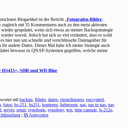
reichsten Blogartikel ist der Bericht „
Fotografen-Bilder-
er zugleich mit 55 Kommentaren auch zu den meist aktivsten
r wieder geupdatet, wenn sich etwas an meiner Backupstrategie
 wieder soweit. Jedoch hat sich so viel verändert, dass es wohl
 es hier nun um schnelle und verschlüsselte Datengräber für
h für andere Daten. Dieses Mal habe ich meine Strategie auch
 dabei bewusst zu QNAP-Systemen gegriffen, welche meine
gy DS415+, SHR und WD Blue
wortet mit
backup
,
Bilder
,
daten
,
einstellungen
,
encrypted
,
n
,
fotos
,
hs-251
,
hs251
,
kopieren
,
lightroom
,
nas
,
nas to nas
,
nas
l
,
server
,
setup
,
synologie
,
synology
,
test
,
time capsule
,
ts-212e
,
chlüsselung
|
35
Antworten