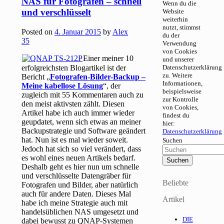
NAS für Fotografen – schnell
Wenn du die
und verschlüsselt
Website
weiterhin
nutzt, stimmst
Posted on
4. Januar 2015
by
Alex
du der
35
Verwendung
von Cookies
Einer meiner 10
und unserer
erfolgreichsten Blogartikel ist der
Datenschutzerklärung
zu. Weitere
Bericht „
Fotografen-Bilder-Backup –
Informationen,
Meine kabellose Lösung
“, der
beispielsweise
zugleich mit 55 Kommentaren auch zu
zur Kontrolle
den meist aktivsten zählt. Diesen
von Cookies,
Artikel habe ich auch immer wieder
findest du
geupdatet, wenn sich etwas an meiner
hier:
Backupstrategie und Software geändert
Datenschutzerklärung
hat. Nun ist es mal wieder soweit.
Suchen
Jedoch hat sich so viel verändert, dass
es wohl eines neuen Artikels bedarf.
Deshalb geht es hier nun um schnelle
und verschlüsselte Datengräber für
Beliebte
Fotografen und Bilder, aber natürlich
auch für andere Daten. Dieses Mal
Artikel
habe ich meine Strategie auch mit
handelsüblichen NAS umgesetzt und
DIE
dabei bewusst zu QNAP-Systemen