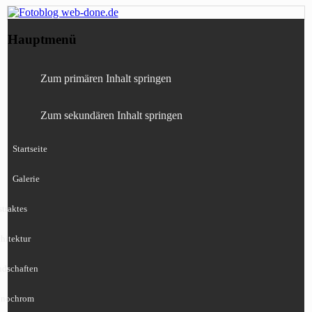
Fotografie, Blog, Lightroom, Tests,
Fotoblog web-done.de
Hauptmenü
Canon, Nikon, Sony
Zum primären Inhalt springen
Zum sekundären Inhalt springen
Startseite
Galerie
traktes
hitektur
ndschaften
nochrom