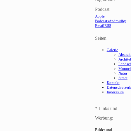
Podcast
Apple
Podcasts
Android
by
Email
RSS
Seiten
Galerie
Abstrak
Archite
Landsch
Monoc
Natur
Street
Kontakt
Datenschutzer
Impressum
* Links und
Werbung:
Bilder und