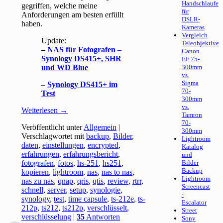
Handschlaufe
gegriffen, welche meine
für
Anforderungen am besten erfüllt
DSLR-
haben.
Kameras
Vergleich
Update:
Teleobjektive
–
NAS für Fotografen –
Canon
Synology DS415+, SHR
EF 75-
und WD Blue
300mm
vs.
Sigma
–
Synology DS415+ im
70-
Test
300mm
vs.
Weiterlesen
→
Tamron
70-
Veröffentlicht unter
Allgemein
|
300mm
Verschlagwortet mit
backup
,
Bilder
,
Lightroom
daten
,
einstellungen
,
encrypted
,
Katalog
erfahrungen
,
erfahrungsbericht
,
und
fotografen
,
fotos
,
hs-251
,
hs251
,
Bilder
Backup
kopieren
,
lightroom
,
nas
,
nas to nas
,
Lightroom
nas zu nas
,
qnap
,
qris
,
qtis
,
review
,
rtrr
,
Screencast
schnell
,
server
,
setup
,
synologie
,
-
synology
,
test
,
time capsule
,
ts-212e
,
ts-
Escalator
212p
,
ts212
,
ts212p
,
verschlüsselt
,
Street
verschlüsselung
|
35
Antworten
Sony