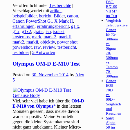
DSC-
Veröffentlicht unter
Testberichte
|
RX100
Verschlagwortet mit
artikel
,
VII M7
beispielbilder
,
bericht
,
Bilder
,
canon
,
im Test
Vergleich
Canon PowerShot G1 X Mark II
,
Teleobjektive
erfahrungen
,
erfahrungsbericht
,
g1 x
,
Canon
g1x
,
g1x2
,
gratis
,
iso
,
isotest
,
EF 75-
kostenlos
,
mark
,
mark 2
,
mark ii
,
300mm
mark2
,
markii
,
objektiv
,
power shot
,
vs.
powershot
,
raw
,
review
,
testbericht
,
Sigma
testbilder
|
5
Antworten
70-
300mm
vs.
Olympus OM-D E-M10 Test
Tamron
70-
Posted on
30. November 2014
by
Alex
300mm
5
Canon
EOS
70D
vs.
60D -
Viel, sehr viel habe ich über die
OM-D
Vergleich
E-M10 von Olympus
in den letzten
und
Monaten gelesen, dass meiste davon
Rauschen
war sehr positiv. Meine Vorurteile
Sony
gegen die kleine Systemkamera sind
Alpha
nicht ganz unbekannt. Kleiner Micro-
58 im