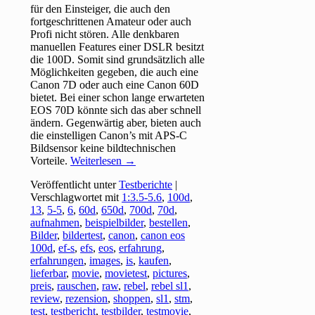
für den Einsteiger, die auch den
fortgeschrittenen Amateur oder auch
Profi nicht stören. Alle denkbaren
manuellen Features einer DSLR besitzt
die 100D. Somit sind grundsätzlich alle
Möglichkeiten gegeben, die auch eine
Canon 7D oder auch eine Canon 60D
bietet. Bei einer schon lange erwarteten
EOS 70D könnte sich das aber schnell
ändern. Gegenwärtig aber, bieten auch
die einstelligen Canon’s mit APS-C
Bildsensor keine bildtechnischen
Vorteile.
Weiterlesen
→
Veröffentlicht unter
Testberichte
|
Verschlagwortet mit
1:3.5-5.6
,
100d
,
13
,
5-5
,
6
,
60d
,
650d
,
700d
,
70d
,
aufnahmen
,
beispielbilder
,
bestellen
,
Bilder
,
bildertest
,
canon
,
canon eos
100d
,
ef-s
,
efs
,
eos
,
erfahrung
,
erfahrungen
,
images
,
is
,
kaufen
,
lieferbar
,
movie
,
movietest
,
pictures
,
preis
,
rauschen
,
raw
,
rebel
,
rebel sl1
,
review
,
rezension
,
shoppen
,
sl1
,
stm
,
test
,
testbericht
,
testbilder
,
testmovie
,