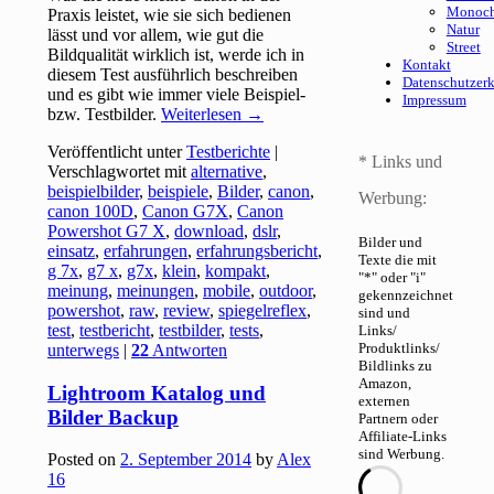
Monoc
Praxis leistet, wie sie sich bedienen
Natur
lässt und vor allem, wie gut die
Street
Bildqualität wirklich ist, werde ich in
Kontakt
diesem Test ausführlich beschreiben
Datenschutzer
und es gibt wie immer viele Beispiel-
Impressum
bzw. Testbilder.
Weiterlesen
→
Veröffentlicht unter
Testberichte
|
* Links und
Verschlagwortet mit
alternative
,
beispielbilder
,
beispiele
,
Bilder
,
canon
,
Werbung:
canon 100D
,
Canon G7X
,
Canon
Powershot G7 X
,
download
,
dslr
,
Bilder und
einsatz
,
erfahrungen
,
erfahrungsbericht
,
Texte die mit
g 7x
,
g7 x
,
g7x
,
klein
,
kompakt
,
"*" oder "i"
meinung
,
meinungen
,
mobile
,
outdoor
,
gekennzeichnet
powershot
,
raw
,
review
,
spiegelreflex
,
sind und
test
,
testbericht
,
testbilder
,
tests
,
Links/
Produktlinks/
unterwegs
|
22
Antworten
Bildlinks zu
Amazon,
Lightroom Katalog und
externen
Bilder Backup
Partnern oder
Affiliate-Links
sind Werbung.
Posted on
2. September 2014
by
Alex
16