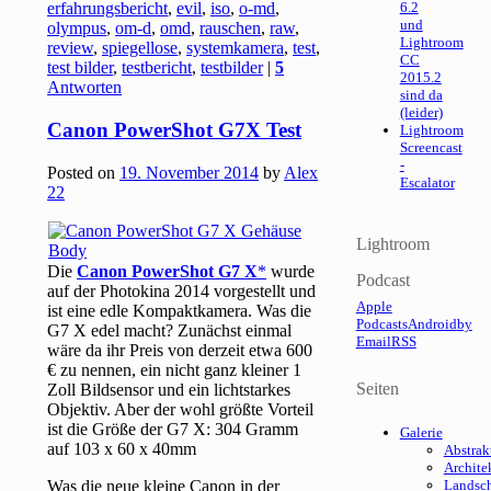
erfahrungsbericht
,
evil
,
iso
,
o-md
,
6.2
und
olympus
,
om-d
,
omd
,
rauschen
,
raw
,
Lightroom
review
,
spiegellose
,
systemkamera
,
test
,
CC
test bilder
,
testbericht
,
testbilder
|
5
2015.2
Antworten
sind da
(leider)
Canon PowerShot G7X Test
Lightroom
Screencast
-
Posted on
19. November 2014
by
Alex
Escalator
22
Lightroom
Die
Canon PowerShot G7 X
wurde
Podcast
auf der Photokina 2014 vorgestellt und
Apple
ist eine edle Kompaktkamera. Was die
Podcasts
Android
by
G7 X edel macht? Zunächst einmal
Email
RSS
wäre da ihr Preis von derzeit etwa 600
€ zu nennen, ein nicht ganz kleiner 1
Seiten
Zoll Bildsensor und ein lichtstarkes
Objektiv. Aber der wohl größte Vorteil
ist die Größe der G7 X: 304 Gramm
Galerie
auf 103 x 60 x 40mm
Abstrak
Archite
Was die neue kleine Canon in der
Landsch