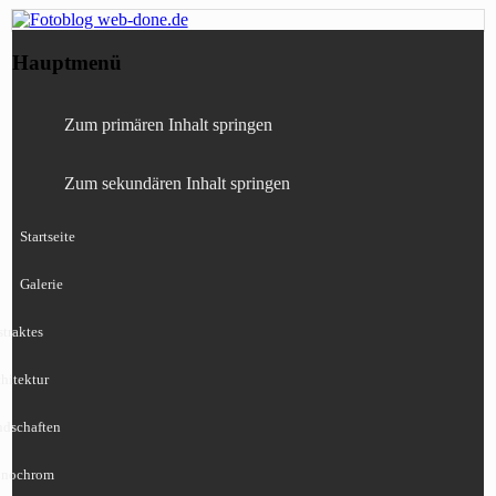
Fotografie, Blog, Lightroom, Tests,
Fotoblog web-done.de
Hauptmenü
Canon, Nikon, Sony
Zum primären Inhalt springen
Zum sekundären Inhalt springen
Startseite
Galerie
traktes
hitektur
ndschaften
nochrom