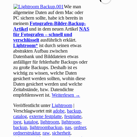
Wie man
allgemeine Daten auf dem Mac oder
PC sichern sollte, habe ich bereits in
meinem
Fotografen-Bilder-Backup-
Artikel
und in dem neuen Artikel
NAS
für Fotografen – schnell und
verschlüsselt
ausführlich erklärt.
Lightroom
ist durch seinen etwas
abstrakten Aufbau zwischen
Datenbank und Bilddateien etwas
anfälliger für fehlerhafte Backups oder
zu große Backups. Deshalb ist es
wichtig zu wissen, welche Daten
gesichert werden sollten, wohin diese
Daten gesichert werden und welche
Zeitabstände, bzw. Datendichte
empfehlenswert ist.
Weiterlesen
→
Veröffentlicht unter
Lightroom
|
Verschlagwortet mit
adobe
,
backup
,
catalog
,
externe festplatte
,
festplatte
,
jpeg
,
katalog
,
lightroom
,
lightroom-
backup
,
lightroombackup
,
nas
,
ordner
,
ordnerstruktur
,
raw
,
sicherheit
,