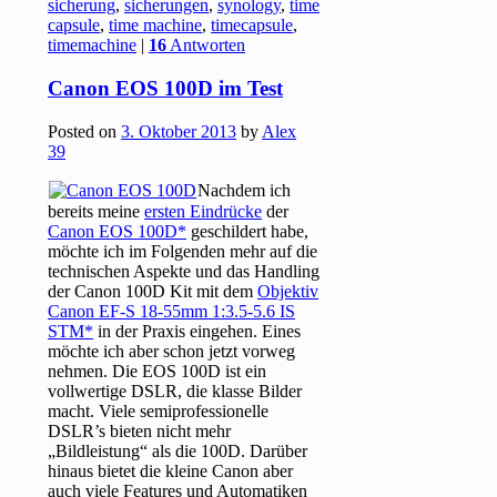
sicherung
,
sicherungen
,
synology
,
time
capsule
,
time machine
,
timecapsule
,
timemachine
|
16
Antworten
Canon EOS 100D im Test
Posted on
3. Oktober 2013
by
Alex
39
Nachdem ich
bereits meine
ersten Eindrücke
der
Canon EOS 100D
geschildert habe,
möchte ich im Folgenden mehr auf die
technischen Aspekte und das Handling
der Canon 100D Kit mit dem
Objektiv
Canon EF-S 18-55mm 1:3.5-5.6 IS
STM
in der Praxis eingehen. Eines
möchte ich aber schon jetzt vorweg
nehmen. Die EOS 100D ist ein
vollwertige DSLR, die klasse Bilder
macht. Viele semiprofessionelle
DSLR’s bieten nicht mehr
„Bildleistung“ als die 100D. Darüber
hinaus bietet die kleine Canon aber
auch viele Features und Automatiken