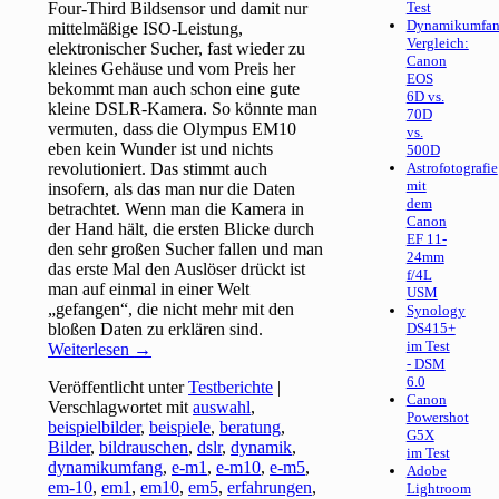
Four-Third Bildsensor und damit nur
Test
Dynamikumfan
mittelmäßige ISO-Leistung,
Vergleich:
elektronischer Sucher, fast wieder zu
Canon
kleines Gehäuse und vom Preis her
EOS
bekommt man auch schon eine gute
6D vs.
kleine DSLR-Kamera. So könnte man
70D
vermuten, dass die Olympus EM10
vs.
eben kein Wunder ist und nichts
500D
revolutioniert. Das stimmt auch
Astrofotografie
mit
insofern, als das man nur die Daten
dem
betrachtet. Wenn man die Kamera in
Canon
der Hand hält, die ersten Blicke durch
EF 11-
den sehr großen Sucher fallen und man
24mm
das erste Mal den Auslöser drückt ist
f/4L
man auf einmal in einer Welt
USM
„gefangen“, die nicht mehr mit den
Synology
bloßen Daten zu erklären sind.
DS415+
im Test
Weiterlesen
→
- DSM
6.0
Veröffentlicht unter
Testberichte
|
Canon
Verschlagwortet mit
auswahl
,
Powershot
beispielbilder
,
beispiele
,
beratung
,
G5X
Bilder
,
bildrauschen
,
dslr
,
dynamik
,
im Test
dynamikumfang
,
e-m1
,
e-m10
,
e-m5
,
Adobe
em-10
,
em1
,
em10
,
em5
,
erfahrungen
,
Lightroom