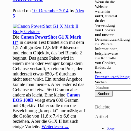
Wenn du die
Website
Posted on
10. Dezember 2014
by
Alex
weiterhin
5
nutzt, stimmst
du der
Verwendung
von Cookies
und unserer
Die
Canon PowerShot G1 X Mark
Datenschutzerklärung
II
in diesem Test brüstet sich mit dem
zu. Weitere
1,5 Zoll großen 12,8 MP Bildsensor
Informationen,
und einem Objektiv, das bei Blende 2
beispielsweise
beginnt. Das ganze Paket wird in
zur Kontrolle
von Cookies,
einem mehr oder weniger kompaktem
findest du
Gehäuse verkauft, zu einem Preis, der
hier:
mit derzeit etwas 650,- € durchaus
Datenschutzerklärung
nicht teuer wirkt. Ein rundes Angebot
Suchen
könnte man meinen. Aber leider ist das
Gehäuse mit etwa 560 Gramm alles
andere als leicht. Eine kleine
Canon
EOS 100D
wiegt etwa 600 Gramm,
mit Objektiv. Daher sollte man die
Beliebte
Bezeichnung „kompakt“ nur mäßig auf
die Größe von 11,6 x 7,4 x 6,6 cm
Artikel
beziehen. Aber die G1X II hat auch
einige Vorteile.
Weiterlesen
→
Sony