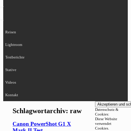
ur
eet
Reisen
Lightroom
Testberichte
Stative
Videos
Kontakt
Schlagwortarchiv:
raw
Datenschutz &
Cookies:
Diese Website
Canon PowerShot G1 X
verwendet
Cookies.
Mark II Test