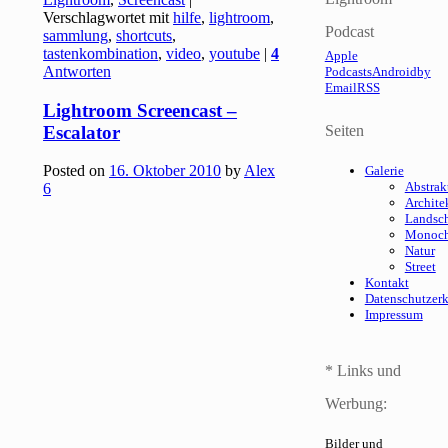
Verschlagwortet mit
hilfe
,
lightroom
,
Podcast
sammlung
,
shortcuts
,
tastenkombination
,
video
,
youtube
|
4
Apple
Antworten
Podcasts
Android
by
Email
RSS
Lightroom Screencast –
Escalator
Seiten
Posted on
16. Oktober 2010
by
Alex
Galerie
Abstrak
6
Archite
Landsch
Monoc
Natur
Street
Kontakt
Datenschutzer
Impressum
* Links und
Werbung:
Bilder und