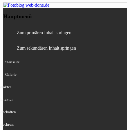
Fotografie, Blog, Lightroom, Tests,
Fotoblog web-done.de
Hauptmenü
Canon, Nikon, Sony
Zum primären Inhalt springen
Zum sekundären Inhalt springen
Startseite
Galerie
traktes
hitektur
ndschaften
nochrom