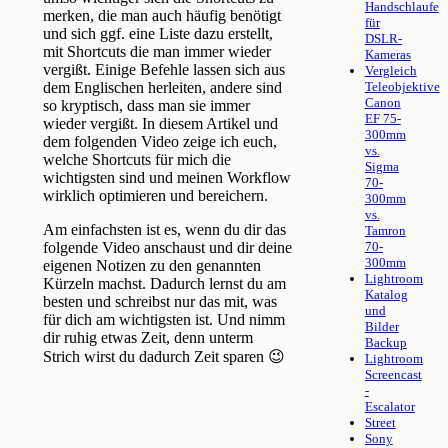
Handschlaufe
merken, die man auch häufig benötigt
für
und sich ggf. eine Liste dazu erstellt,
DSLR-
mit Shortcuts die man immer wieder
Kameras
vergißt. Einige Befehle lassen sich aus
Vergleich
dem Englischen herleiten, andere sind
Teleobjektive
Canon
so kryptisch, dass man sie immer
EF 75-
wieder vergißt. In diesem Artikel und
300mm
dem folgenden Video zeige ich euch,
vs.
welche Shortcuts für mich die
Sigma
wichtigsten sind und meinen Workflow
70-
wirklich optimieren und bereichern.
300mm
vs.
Am einfachsten ist es, wenn du dir das
Tamron
folgende Video anschaust und dir deine
70-
300mm
eigenen Notizen zu den genannten
Lightroom
Kürzeln machst. Dadurch lernst du am
Katalog
besten und schreibst nur das mit, was
und
für dich am wichtigsten ist. Und nimm
Bilder
dir ruhig etwas Zeit, denn unterm
Backup
Strich wirst du dadurch Zeit sparen 😉
Lightroom
Screencast
-
Escalator
Street
Sony