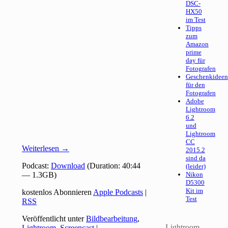
DSC-
HX50
im Test
Tipps
zum
Amazon
prime
day für
Fotografen
Geschenkideen
für den
Fotografen
Adobe
Lightroom
6.2
und
Lightroom
CC
Weiterlesen
→
2015.2
sind da
Podcast:
Download
(Duration: 40:44
(leider)
— 1.3GB)
Nikon
D5300
Kit im
kostenlos Abonnieren
Apple Podcasts
|
Test
RSS
Veröffentlicht unter
Bildbearbeitung
,
Lightroom
Lightroom
,
Screencast
|