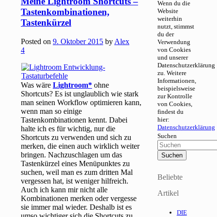
Meine Lightroom Shortcuts –
Wenn du die
Tastenkombinationen,
Website
weiterhin
Tastenkürzel
nutzt, stimmst
du der
Posted on
9. Oktober 2015
by
Alex
Verwendung
4
von Cookies
und unserer
Datenschutzerklärung
zu. Weitere
Informationen,
Was wäre
Lightroom
ohne
beispielsweise
Shortcuts? Es ist unglaublich wie stark
zur Kontrolle
man seinen Workflow optimieren kann,
von Cookies,
wenn man so einige
findest du
Tastenkombinationen kennt. Dabei
hier:
Datenschutzerklärung
halte ich es für wichtig, nur die
Suchen
Shortcuts zu verwenden und sich zu
merken, die einen auch wirklich weiter
bringen. Nachzuschlagen um das
Tastenkürzel eines Menüpunktes zu
suchen, weil man es zum dritten Mal
Beliebte
vergessen hat, ist weniger hilfreich.
Auch ich kann mir nicht alle
Artikel
Kombinationen merken oder vergesse
sie immer mal wieder. Deshalb ist es
DIE
umso wichtiger sich die Shortcuts zu