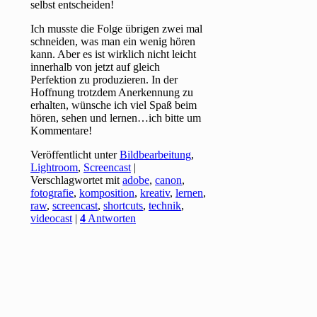
selbst entscheiden!
Ich musste die Folge übrigen zwei mal
schneiden, was man ein wenig hören
kann. Aber es ist wirklich nicht leicht
innerhalb von jetzt auf gleich
Perfektion zu produzieren. In der
Hoffnung trotzdem Anerkennung zu
erhalten, wünsche ich viel Spaß beim
hören, sehen und lernen…ich bitte um
Kommentare!
Veröffentlicht unter
Bildbearbeitung
,
Lightroom
,
Screencast
|
Verschlagwortet mit
adobe
,
canon
,
fotografie
,
komposition
,
kreativ
,
lernen
,
raw
,
screencast
,
shortcuts
,
technik
,
videocast
|
4
Antworten