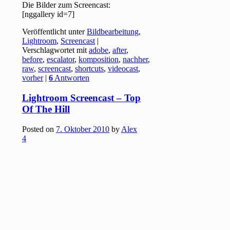
Die Bilder zum Screencast:
[nggallery id=7]
Veröffentlicht unter
Bildbearbeitung
,
Lightroom
,
Screencast
|
Verschlagwortet mit
adobe
,
after
,
before
,
escalator
,
komposition
,
nachher
,
raw
,
screencast
,
shortcuts
,
videocast
,
vorher
|
6
Antworten
Lightroom Screencast – Top
Of The Hill
Posted on
7. Oktober 2010
by
Alex
4