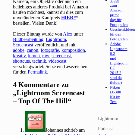
Tipps
Kamera, ein Objektiv oder auch ein
zum
beliebiges anderes Produkt bei Amazon
Amazon
kaufen möchtest, kannst du dies zum
prime
unveränderten Kaufpreis
HIER
*
day für
bestellen. Vielen Dank!
Fotografen
Geschenkideen
Dieser Eintrag wurde von
Alex
unter
für den
Bildbearbeitung
,
Lightroom
,
Fotografen
Adobe
Screencast
veröffentlicht und mit
Lightroom
adobe
,
canon
,
fotografie
,
komposition
,
6.2
kreativ
,
lernen
,
raw
,
screencast
,
und
shortcuts
,
technik
,
videocast
Lightroom
verschlagwortet. Setze ein Lesezeichen
CC
für den
Permalink
.
2015.2
sind da
(leider)
4 Kommentare zu
Nikon
„
Lightroom Screencast
D5300
Kit im
– Top Of The Hill
“
Test
Lightroom
Podcast
Johannes
schrieb
am