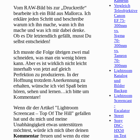
Kameras
Vergleich
Vom RAW-Bild bis zur „Druckreife“
Teleobjektive
bearbeite ich ein Bild aus Mallorca. Ich
Canon
erkläre jeden Schritt und beschreibe
EF 75-
warum ich ihn mache, wann ich ihn
300mm
mache und was ich mir dabei denke.
vs.
Ob es Dir letztendlich gefällt, musst Du
Sigma
70-
selbst entscheiden!
300mm
vs.
Ich musste die Folge übrigen zwei mal
Tamron
schneiden, was man ein wenig hören
70-
kann. Aber es ist wirklich nicht leicht
300mm
innerhalb von jetzt auf gleich
Lightroom
Perfektion zu produzieren. In der
Katalog
Hoffnung trotzdem Anerkennung zu
und
erhalten, wünsche ich viel Spaß beim
Bilder
Backup
hören, sehen und lernen…ich bitte um
Lightroom
Kommentare!
Screencast
-
Wenn dir der Artikel "Lightroom
Escalator
Screencast – Top Of The Hill" gefallen
Street
hat und du mich und meine
Sony
Unabhängigkeit etwas unterstützen
DSC-
möchtest, würde ich mich über deinen
HX50
Kommentar
freuen und wenn du eine
im Test