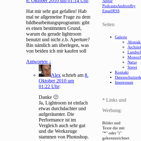
8. Oktober 2010 um 01:14 Uhr
:
Apple
Podcasts
Android
by
Hat mir sehr gut gefallen! Hab
Email
RSS
mal ne allgemeine Frage zu dem
bildbearbeitungsprogramm: gibt
Seiten
es einen bestimmten Grund,
warum du gerade lightroom
Galerie
benutzt und nicht z.b. Aperture?
Abstrak
Bin nämlich am überlegen, was
Archite
von beiden ich mir kaufen soll
Landsch
Monoc
Antworten
↓
Natur
Street
Kontakt
Alex
schrieb
am
8.
Datenschutzer
Oktober 2010 um
Impressum
01:22 Uhr
:
Danke 🙂
* Links und
Ja, Lightroom ist einfach
etwas durchdachter und
Werbung:
aufgeräumter. Die
Performance ist im
Bilder und
Vergleich auch sehr gut
Texte die mit
und die Werkzeuge
"*" oder "i"
stammen von Photoshop.
gekennzeichnet