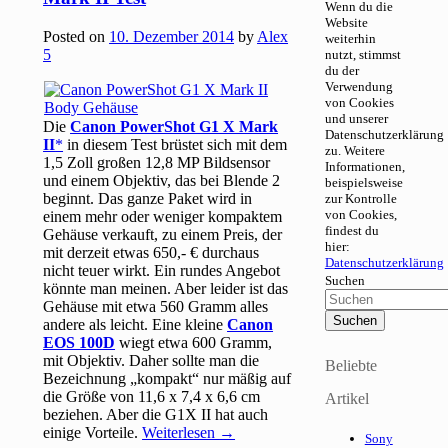
Wenn du die
Website
Posted on
10. Dezember 2014
by
Alex
weiterhin
5
nutzt, stimmst
du der
Verwendung
von Cookies
und unserer
Die
Canon PowerShot G1 X Mark
Datenschutzerklärung
II
in diesem Test brüstet sich mit dem
zu. Weitere
1,5 Zoll großen 12,8 MP Bildsensor
Informationen,
und einem Objektiv, das bei Blende 2
beispielsweise
beginnt. Das ganze Paket wird in
zur Kontrolle
von Cookies,
einem mehr oder weniger kompaktem
findest du
Gehäuse verkauft, zu einem Preis, der
hier:
mit derzeit etwas 650,- € durchaus
Datenschutzerklärung
nicht teuer wirkt. Ein rundes Angebot
Suchen
könnte man meinen. Aber leider ist das
Gehäuse mit etwa 560 Gramm alles
andere als leicht. Eine kleine
Canon
EOS 100D
wiegt etwa 600 Gramm,
mit Objektiv. Daher sollte man die
Beliebte
Bezeichnung „kompakt“ nur mäßig auf
die Größe von 11,6 x 7,4 x 6,6 cm
Artikel
beziehen. Aber die G1X II hat auch
einige Vorteile.
Weiterlesen
→
Sony