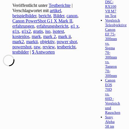
DSC-
Veröffentlicht unter
Testberichte
|
RX100
Verschlagwortet mit
artikel
,
VII M7
beispielbilder
,
bericht
,
Bilder
,
canon
,
im Test
Vergleich
Canon PowerShot G1 X Mark II
,
Teleobjektive
erfahrungen
,
erfahrungsbericht
,
g1 x
,
Canon
g1x
,
g1x2
,
gratis
,
iso
,
isotest
,
EF 75-
kostenlos
,
mark
,
mark 2
,
mark ii
,
300mm
mark2
,
markii
,
objektiv
,
power shot
,
vs.
powershot
,
raw
,
review
,
testbericht
,
Sigma
testbilder
|
5
Antworten
70-
300mm
vs.
Tamron
70-
300mm
Canon
EOS
70D
vs.
60D -
Vergleich
und
Rauschen
Sony
Alpha
58 im