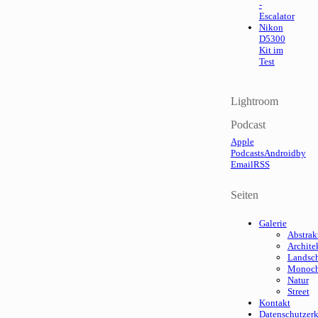
-
Escalator
Nikon
D5300
Kit im
Test
Lightroom
Podcast
Apple
Podcasts
Android
by
Email
RSS
Seiten
Galerie
Abstrak
Archite
Landsch
Monoc
Natur
Street
Kontakt
Datenschutzer