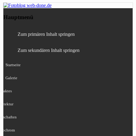
Fotografie, Blog, Lightroom, Tests,
Fotoblog web-done.de
Hauptmenü
Canon, Nikon, Sony
Zum primären Inhalt springen
Zum sekundären Inhalt springen
Startseite
Galerie
traktes
hitektur
ndschaften
nochrom