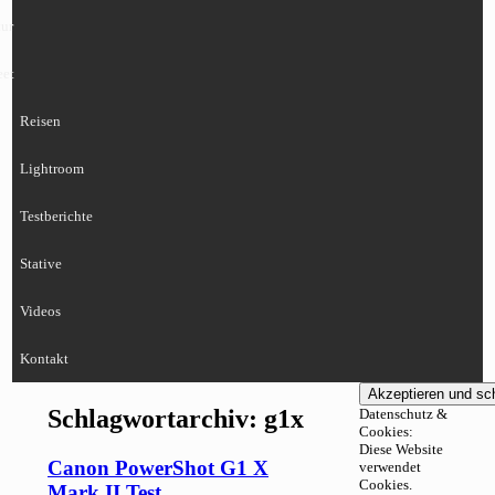
ur
eet
Reisen
Lightroom
Testberichte
Stative
Videos
Kontakt
Schlagwortarchiv:
g1x
Datenschutz &
Cookies:
Diese Website
Canon PowerShot G1 X
verwendet
Cookies.
Mark II Test