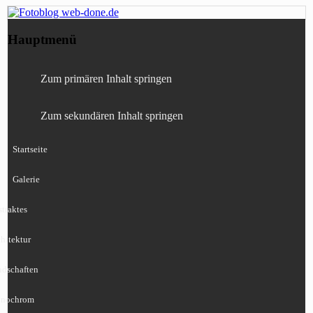
Fotografie, Blog, Lightroom, Tests,
Fotoblog web-done.de
Hauptmenü
Canon, Nikon, Sony
Zum primären Inhalt springen
Zum sekundären Inhalt springen
Startseite
Galerie
traktes
hitektur
ndschaften
nochrom