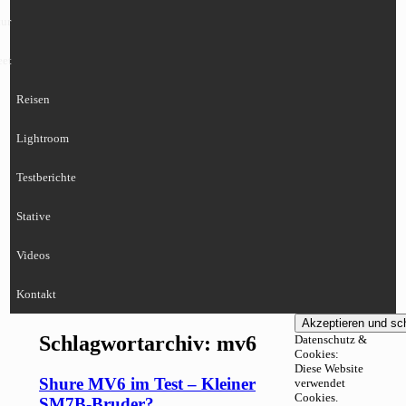
ur
eet
Reisen
Lightroom
Testberichte
Stative
Videos
Kontakt
Schlagwortarchiv:
mv6
Datenschutz &
Cookies:
Diese Website
Shure MV6 im Test – Kleiner
verwendet
Cookies.
SM7B-Bruder?