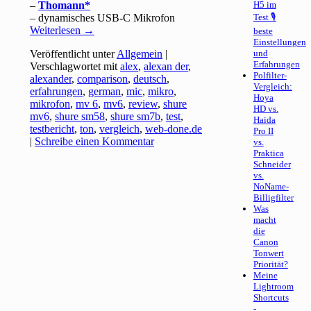
–
Thomann
H5 im
– dynamisches USB-C Mikrofon
Test 🎙
Weiterlesen
→
beste
Einstellungen
Veröffentlicht unter
Allgemein
|
und
Erfahrungen
Verschlagwortet mit
alex
,
alexan der
,
Polfilter-
alexander
,
comparison
,
deutsch
,
Vergleich:
erfahrungen
,
german
,
mic
,
mikro
,
Hoya
mikrofon
,
mv 6
,
mv6
,
review
,
shure
HD vs.
mv6
,
shure sm58
,
shure sm7b
,
test
,
Haida
testbericht
,
ton
,
vergleich
,
web-done.de
Pro II
|
Schreibe einen Kommentar
vs.
Praktica
Schneider
vs.
NoName-
Billigfilter
Was
macht
die
Canon
Tonwert
Priorität?
Meine
Lightroom
Shortcuts
-