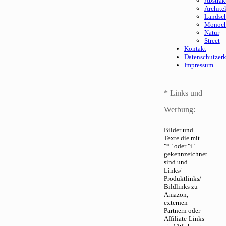
Abstrak
Archite
Landsch
Monoc
Natur
Street
Kontakt
Datenschutzer
Impressum
* Links und
Werbung:
Bilder und
Texte die mit
"*" oder "i"
gekennzeichnet
sind und
Links/
Produktlinks/
Bildlinks zu
Amazon,
externen
Partnern oder
Affiliate-Links