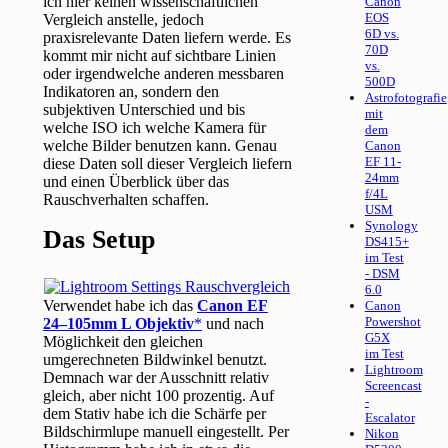
ich hier keinen wissenschaftlichen
Canon
EOS
Vergleich anstelle, jedoch
6D vs.
praxisrelevante Daten liefern werde. Es
70D
kommt mir nicht auf sichtbare Linien
vs.
oder irgendwelche anderen messbaren
500D
Indikatoren an, sondern den
Astrofotografie
subjektiven Unterschied und bis
mit
welche ISO ich welche Kamera für
dem
welche Bilder benutzen kann. Genau
Canon
EF 11-
diese Daten soll dieser Vergleich liefern
24mm
und einen Überblick über das
f/4L
Rauschverhalten schaffen.
USM
Synology
Das Setup
DS415+
im Test
- DSM
6.0
Verwendet habe ich das
Canon EF
Canon
Powershot
24–105mm L Objektiv
und nach
G5X
Möglichkeit den gleichen
im Test
umgerechneten Bildwinkel benutzt.
Lightroom
Demnach war der Ausschnitt relativ
Screencast
gleich, aber nicht 100 prozentig. Auf
-
dem Stativ habe ich die Schärfe per
Escalator
Bildschirmlupe manuell eingestellt. Per
Nikon