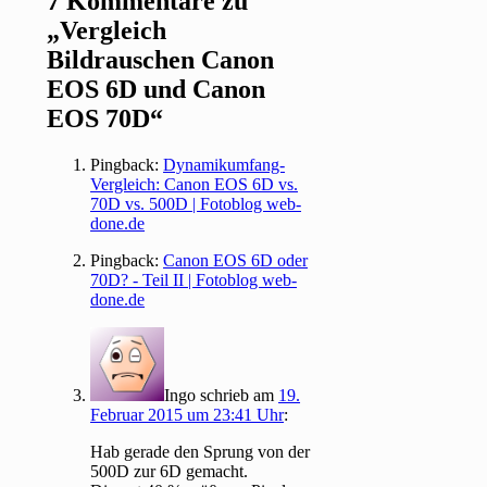
7 Kommentare zu
„
Vergleich
Bildrauschen Canon
EOS 6D und Canon
EOS 70D
“
Pingback:
Dynamikumfang-
Vergleich: Canon EOS 6D vs.
70D vs. 500D | Fotoblog web-
done.de
Pingback:
Canon EOS 6D oder
70D? - Teil II | Fotoblog web-
done.de
Ingo
schrieb
am
19.
Februar 2015 um 23:41 Uhr
:
Hab gerade den Sprung von der
500D zur 6D gemacht.