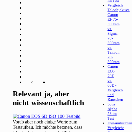
im Test
Vergleich
Teleobjektive
Canon
EF 75-
300mm
vs.
Sigma
70-
300mm
vs.
Tamron
70-
300mm
Canon
EOS
70D
vs.
60D -
Vergleich
Relevant ja, aber
und
Rauschen
nicht wissenschaftlich
Sony
Alpha
58 im
Test
Vorab aber noch einige Worte zum
Dynamikumfan
Testaufbau. Ich möchte betonen, dass
Vergleich: