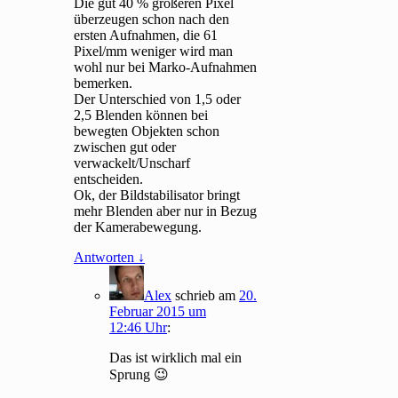
Die gut 40 % größeren Pixel
überzeugen schon nach den
ersten Aufnahmen, die 61
Pixel/mm weniger wird man
wohl nur bei Marko-Aufnahmen
bemerken.
Der Unterschied von 1,5 oder
2,5 Blenden können bei
bewegten Objekten schon
zwischen gut oder
verwackelt/Unscharf
entscheiden.
Ok, der Bildstabilisator bringt
mehr Blenden aber nur in Bezug
der Kamerabewegung.
Antworten
↓
Alex
schrieb
am
20.
Februar 2015 um
12:46 Uhr
:
Das ist wirklich mal ein
Sprung 😉