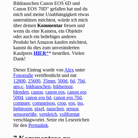
Bildrauschen Canon EOS 6D und
Canon EOS 70D" gefallen hat und du
mich und meine Unabhängigkeit etwas
unterstützen möchtest, würde ich mich
über deinen
Kommentar
freuen und
wenn du eine Kamera, ein Objektiv
oder auch ein beliebiges anderes
Produkt bei Amazon kaufen möchtest,
kannst du dies zum unveränderten
Kaufpreis
HIER
* bestellen. Vielen
Dank!
Dieser Eintrag wurde von
Alex
unter
Fotografie
veröffentlicht und mit
12800
,
25600
,
35mm
,
500d
,
6d
,
70d
,
aps-c
,
bildrauschen
,
bildsensor
,
blenden
,
canon
,
canon eos
,
canon eos
500d
,
canon eos 6d
,
canon eos 70d
,
compare
,
comparison
,
crop
,
eos
,
iso
,
lightroom
,
pixel
,
rauschen
,
sensor
,
sensorgröße
,
vergleich
,
vollformat
verschlagwortet. Setze ein Lesezeichen
für den
Permalink
.