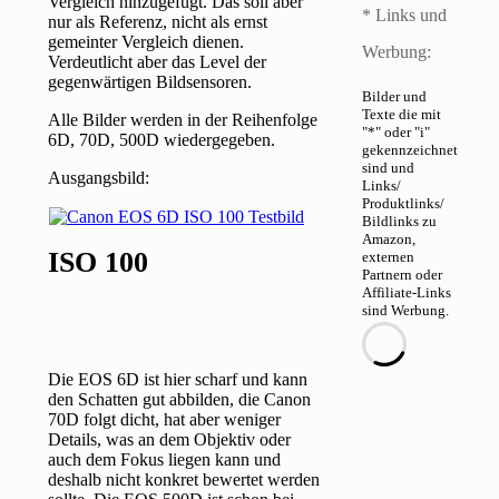
Vergleich hinzugefügt. Das soll aber
* Links und
nur als Referenz, nicht als ernst
gemeinter Vergleich dienen.
Werbung:
Verdeutlicht aber das Level der
gegenwärtigen Bildsensoren.
Bilder und
Texte die mit
Alle Bilder werden in der Reihenfolge
"*" oder "i"
6D, 70D, 500D wiedergegeben.
gekennzeichnet
sind und
Ausgangsbild:
Links/
Produktlinks/
Bildlinks zu
Amazon,
ISO 100
externen
Partnern oder
Affiliate-Links
sind Werbung.
Die EOS 6D ist hier scharf und kann
den Schatten gut abbilden, die Canon
70D folgt dicht, hat aber weniger
Details, was an dem Objektiv oder
auch dem Fokus liegen kann und
deshalb nicht konkret bewertet werden