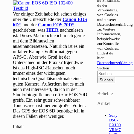
nutzt, stimmst
du der
Verwendung
Vor einiger Zeit habe ich schon einiges
von Cookies
über die Unterschiede der
Canon EOS
und unserer
6D
und der
Canon EOS 70D
Datenschutzerklärung
zu. Weitere
geschrieben, was
HIER
nachzulesen
Informationen,
ist. Dieses Mal möchte ich mich gerne
beispielsweise
mit dem Bildrauschen
zur Kontrolle
auseinandersetzen. Natürlich ist es ein
von Cookies,
unfairer Kampf: Vollformat gegen
findest du
APS-C. Aber wie Groß ist der
hier:
Unterschied in der Praxis? Irgendwie
Datenschutzerklärung
ist das High-ISO-Rauschen noch
Suchen
immer eines der wichtigsten
technischen Qualitätsmerkmale einer
guten Kamera. Außerdem hat es mich
auch mal interessiert, da ich in der
Beliebte
Studiofotografie noch oft zur EOS 70D
greife. Ein sehr guter schwenkbarer
Artikel
Touchscreen ist hier ein großer Vorteil.
Das GPS der EOS 6D benötige ich in
Sony
diesen Fällen eher weniger.
DSC-
RX100
Inhalt
VII M7