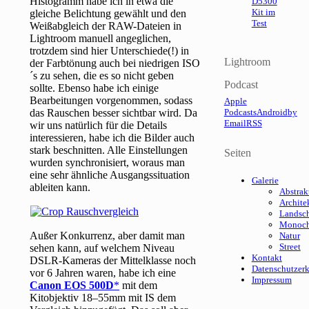
Histogramm habe ich in etwa die
D5300
Kit im
gleiche Belichtung gewählt und den
Test
Weißabgleich der RAW-Dateien in
Lightroom manuell angeglichen,
trotzdem sind hier Unterschiede(!) in
Lightroom
der Farbtönung auch bei niedrigen ISO
´s zu sehen, die es so nicht geben
Podcast
sollte. Ebenso habe ich einige
Bearbeitungen vorgenommen, sodass
Apple
das Rauschen besser sichtbar wird. Da
Podcasts
Android
by
Email
RSS
wir uns natürlich für die Details
interessieren, habe ich die Bilder auch
stark beschnitten. Alle Einstellungen
Seiten
wurden synchronisiert, woraus man
eine sehr ähnliche Ausgangssituation
Galerie
ableiten kann.
Abstrak
Archite
Landsch
Monoc
Außer Konkurrenz, aber damit man
Natur
Street
sehen kann, auf welchem Niveau
Kontakt
DSLR-Kameras der Mittelklasse noch
Datenschutzer
vor 6 Jahren waren, habe ich eine
Impressum
Canon EOS 500D
mit dem
Kitobjektiv 18–55mm mit IS dem