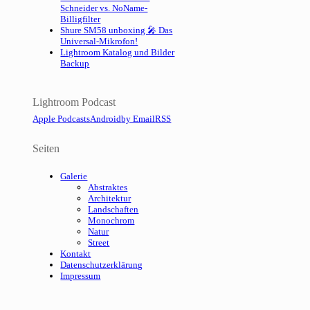
Schneider vs. NoName-
Billigfilter
Shure SM58 unboxing 🎤 Das
Universal-Mikrofon!
Lightroom Katalog und Bilder
Backup
Lightroom Podcast
Apple Podcasts
Android
by Email
RSS
Seiten
Galerie
Abstraktes
Architektur
Landschaften
Monochrom
Natur
Street
Kontakt
Datenschutzerklärung
Impressum