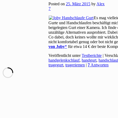
Posted on
25. März 2015
by
Alex
7
Es mag vielle
Gurte und Handschlaufen beschäftigt mich 
beigelegten Gurt einer Kamera. Ich finde
unzählige Alternativen ausprobiert. Dabei
Co dabei, doch keines wollte mir wirklic
nicht komfortabel genug oder bot nicht ge
von Joby
für etwa 14 € der beste Kompr
Veröffentlicht unter
Testberichte
|
Verschl
handgelenkschlauf
,
handgurt
,
handschlau
tragegurt
,
trageriemen
|
7
Antworten