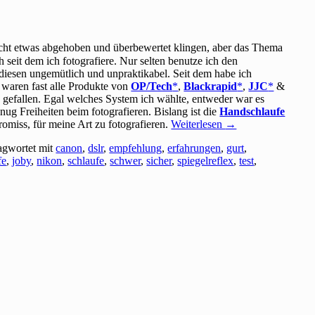
icht etwas abgehoben und überbewertet klingen, aber das Thema
seit dem ich fotografiere. Nur selten benutze ich den
 diesen ungemütlich und unpraktikabel. Seit dem habe ich
 waren fast alle Produkte von
OP/Tech
,
Blackrapid
,
JJC
&
h gefallen. Egal welches System ich wählte, entweder war es
nug Freiheiten beim fotografieren. Bislang ist die
Handschlaufe
omiss, für meine Art zu fotografieren.
Weiterlesen
→
agwortet mit
canon
,
dslr
,
empfehlung
,
erfahrungen
,
gurt
,
fe
,
joby
,
nikon
,
schlaufe
,
schwer
,
sicher
,
spiegelreflex
,
test
,