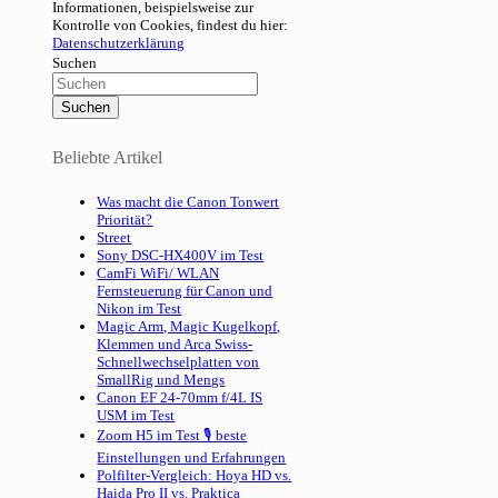
Informationen, beispielsweise zur
Kontrolle von Cookies, findest du hier:
Datenschutzerklärung
Suchen
Beliebte Artikel
Was macht die Canon Tonwert
Priorität?
Street
Sony DSC-HX400V im Test
CamFi WiFi/ WLAN
Fernsteuerung für Canon und
Nikon im Test
Magic Arm, Magic Kugelkopf,
Klemmen und Arca Swiss-
Schnellwechselplatten von
SmallRig und Mengs
Canon EF 24-70mm f/4L IS
USM im Test
Zoom H5 im Test 🎙 beste
Einstellungen und Erfahrungen
Polfilter-Vergleich: Hoya HD vs.
Haida Pro II vs. Praktica