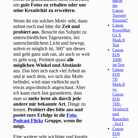
macht
um
gute Fotos zu erhalten oder um
die
seine Kreativität zu erweitern
.
Canon
Tonwert
Priorität?
Wenn ihr ein solches Motiv seht, dann
Canon
nehmt euch mal bitte die
Zeit und
PowerShot
probiert aus
. Besucht das Subjekt zu
G1 X
unterschiedlichen Tageszeiten, bei
Mark II
unterschiedlichem Licht und bewegt,
Test
sofern es möglich ist, 360° um dieses
Canon
und geht ganz nah ran, als auch so weit
EOS
es geht weg. Probiert quasi
alle
100D
im Test
möglichen Winkel und Abstände
Canon
aus. Das hört sich nach viel Arbeit an
EOS
und je nach dem, wo sich das Motiv
7D
befindet, wird man vielleicht auch
Mark II
etwas argwöhnisch angeschaut. Aber
vs.
ich kann euch fast garantieren, dass
Canon
man so
mehr lernt als durch jede
EOS
andere mir bekannte Art
, Dinge zu
70D -
Vergleich
lernen.
Probiert dies bitte aus und
und
postet eure Erfolge in die
Foto-
Rauschen
Podcast Flickr
Gruppe, wenn ihr
- Teil I
mögt.
Canon
EOS
Eine weitere sehr wichtige und kreativ