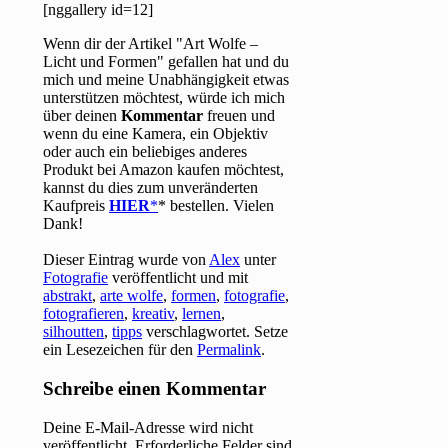
[nggallery id=12]
Wenn dir der Artikel "Art Wolfe –
Licht und Formen" gefallen hat und du
mich und meine Unabhängigkeit etwas
unterstützen möchtest, würde ich mich
über deinen
Kommentar
freuen und
wenn du eine Kamera, ein Objektiv
oder auch ein beliebiges anderes
Produkt bei Amazon kaufen möchtest,
kannst du dies zum unveränderten
Kaufpreis
HIER
* bestellen. Vielen
Dank!
Dieser Eintrag wurde von
Alex
unter
Fotografie
veröffentlicht und mit
abstrakt
,
arte wolfe
,
formen
,
fotografie
,
fotografieren
,
kreativ
,
lernen
,
silhoutten
,
tipps
verschlagwortet. Setze
ein Lesezeichen für den
Permalink
.
Schreibe einen Kommentar
Deine E-Mail-Adresse wird nicht
veröffentlicht.
Erforderliche Felder sind