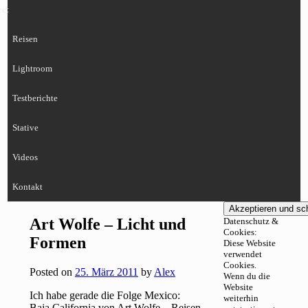
eet
Reisen
Lightroom
Testberichte
Stative
Videos
Kontakt
Art Wolfe – Licht und
Datenschutz &
Cookies:
Formen
Diese Website
verwendet
Cookies.
Posted on
25. März 2011
by
Alex
Wenn du die
Website
Ich habe gerade die Folge Mexico:
weiterhin
Baja California von Art Wolfe – Reisen