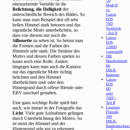
7D
einzusetzende Variable ist die
Mark II
Belichtung, die Helligkeit
der
vs.
unterschiedliche Bereich des Bildes. So
Canon
EOS
kann man zum Beispiel den oft sehr
70D
hellen Himmel stark betonen und das
Vergleich
eigentliche Motiv unterbelichten, so
- Teil II
dass von diesem nur noch die
Canon
Silhouette
zu sehen ist. So betont man
EOS
die Formen und die Farben des
1200D
Himmels sehr stark. Die Struktur des
vorgestellt
Motivs und dessen Farben spielen so
DIE
Handschlaufe
kaum noch eine Rolle. Anders
für
hingegen kann man auch die Kamera
DSLR-
nur das eigentliche Motiv richtig
Kameras
belichten und den Himmel
Canon
überbelichten und/ oder den
EOS
Hintergrund durch offene Blende oder
6D
EBV unscharf gestalten.
oder
70D? -
Eine ganz wichtige Rolle spielt hier
Teil II
Lowepro
auch, wie immer in der Fotografie das
Flipside
Licht
. Viele gute Aufnahmen gelingen
300
durch Unterbelichtung des Motivs. So
DSLR-
ist meist der Himmel und der
Kamerarucksac
Hintergrund sehr gut zu erkennen.