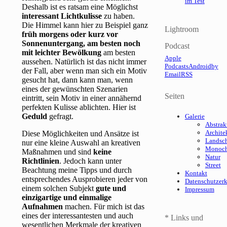
im Test
Deshalb ist es ratsam eine Möglichst
interessant Lichtkulisse
zu haben.
Die Himmel kann hier zu Beispiel ganz
Lightroom
früh morgens oder kurz vor
Sonnenuntergang, am besten noch
Podcast
mit leichter Bewölkung
am besten
Apple
aussehen. Natürlich ist das nicht immer
Podcasts
Android
by
der Fall, aber wenn man sich ein Motiv
Email
RSS
gesucht hat, dann kann man, wenn
eines der gewünschten Szenarien
Seiten
eintritt, sein Motiv in einer annähernd
perfekten Kulisse ablichten. Hier ist
Geduld
gefragt.
Galerie
Abstrak
Archite
Diese Möglichkeiten und Ansätze ist
Landsch
nur eine kleine Auswahl an kreativen
Monoc
Maßnahmen und sind
keine
Natur
Richtlinien
. Jedoch kann unter
Street
Beachtung meine Tipps und durch
Kontakt
entsprechendes Ausprobieren jeder von
Datenschutzer
einem solchen Subjekt
gute und
Impressum
einzigartige und einmalige
Aufnahmen
machen. Für mich ist das
eines der interessantesten und auch
* Links und
wesentlichen Merkmale der kreativen