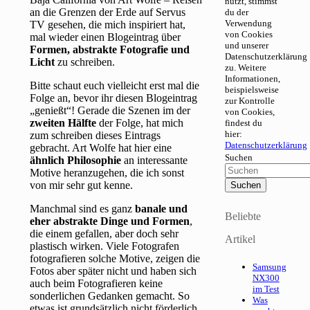
nutzt, stimmst
an die Grenzen der Erde auf Servus
du der
Verwendung
TV gesehen, die mich inspiriert hat,
von Cookies
mal wieder einen Blogeintrag über
und unserer
Formen, abstrakte Fotografie und
Datenschutzerklärung
Licht
zu schreiben.
zu. Weitere
Informationen,
Bitte schaut euch vielleicht erst mal die
beispielsweise
Folge an, bevor ihr diesen Blogeintrag
zur Kontrolle
„genießt“! Gerade die Szenen im der
von Cookies,
zweiten Hälfte
der Folge, hat mich
findest du
hier:
zum schreiben dieses Eintrags
Datenschutzerklärung
gebracht. Art Wolfe hat hier eine
Suchen
ähnlich Philosophie
an interessante
Motive heranzugehen, die ich sonst
von mir sehr gut kenne.
Manchmal sind es ganz
banale und
Beliebte
eher abstrakte Dinge und Formen
,
die einem gefallen, aber doch sehr
Artikel
plastisch wirken. Viele Fotografen
fotografieren solche Motive, zeigen die
Samsung
Fotos aber später nicht und haben sich
NX300
auch beim Fotografieren keine
im Test
sonderlichen Gedanken gemacht. So
Was
etwas ist grundsätzlich nicht förderlich,