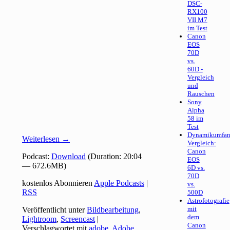
DSC-
RX100
VII M7
im Test
Canon
EOS
70D
vs.
60D -
Vergleich
und
Rauschen
Sony
Alpha
58 im
Test
Dynamikumfan
Weiterlesen
→
Vergleich:
Canon
Podcast:
Download
(Duration: 20:04
EOS
— 672.6MB)
6D vs.
70D
kostenlos Abonnieren
Apple Podcasts
|
vs.
RSS
500D
Astrofotografie
mit
Veröffentlicht unter
Bildbearbeitung
,
dem
Lightroom
,
Screencast
|
Canon
Verschlagwortet mit
adobe
,
Adobe