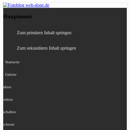
Fotografie, Blog, Lightroom, Tests,
Fotoblog web-done.de
Hauptmenü
Canon, Nikon, Sony
Zum primären Inhalt springen
Zum sekundären Inhalt springen
Startseite
Galerie
traktes
hitektur
ndschaften
nochrom