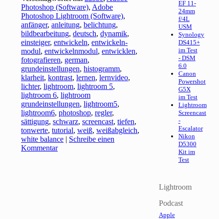
EF 11-
Photoshop (Software)
,
Adobe
24mm
Photoshop Lightroom (Software)
,
f/4L
anfänger
,
anleitung
,
belichtung
,
USM
bildbearbeitung
,
deutsch
,
dynamik
,
Synology
einsteiger
,
entwickeln
,
entwickeln-
DS415+
im Test
modul
,
entwickelnmodul
,
entwicklen
,
- DSM
fotografieren
,
german
,
6.0
grundeinstellungen
,
histogramm
,
Canon
klarheit
,
kontrast
,
lernen
,
lernvideo
,
Powershot
lichter
,
lightroom
,
lightroom 5
,
G5X
lightroom 6
,
lightroom
im Test
grundeinstellungen
,
lightroom5
,
Lightroom
lightroom6
,
photoshop
,
regler
,
Screencast
-
sättigung
,
schwarz
,
screencast
,
tiefen
,
Escalator
tonwerte
,
tutorial
,
weiß
,
weißabgleich
,
Nikon
white balance
|
Schreibe einen
D5300
Kommentar
Kit im
Test
Lightroom
Podcast
Apple