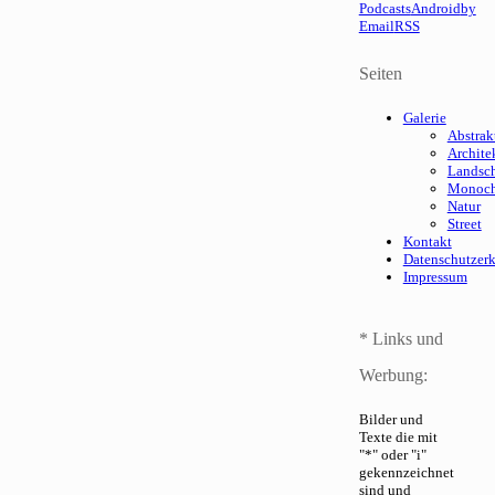
Podcasts
Android
by
Email
RSS
Seiten
Galerie
Abstrak
Archite
Landsch
Monoc
Natur
Street
Kontakt
Datenschutzer
Impressum
* Links und
Werbung:
Bilder und
Texte die mit
"*" oder "i"
gekennzeichnet
sind und