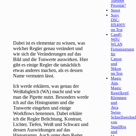
Tonwert
Priorität?
Street
Sony
DSC-
HX400V
im Test
CamFi
WiFi/
Dabei ist es elementar zu wissen, was
WLAN
welcher Regler genau verändert und
Fernsteuerung
wie sich die Veränderungen auf das
für
Canon
Bild und die Tonwerte auswirken. Hier
und
gibt es einige Regler die tatsächlich
Nikon
etwas anderes machen, als es dessen
im Test
Name vermuten lässt.
Magic
Arm,
Ich werde erklären, was genau der
Magic
Weißabgleich (WA) macht und wie
Kugelkopf,
man die Pipette nutzt. Besonders werde
Klemmen
ich auf das Histogramm und die
und
Arca
Tonwerte eingehen und einige
Swiss-
Workflows benennen. Dabei erkläre
Schnellwechsel
ich die Regler Belichtung, Kontrast,
von
Lichter, Tiefen, Weiß und Schwarz und
SmallRig
dessen Auswirkungen auf das
und
Histogramm. Auch unter dem Reiter