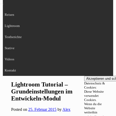
eet
Reisen
Lightroom
Testberichte
Stative
Videos
Kontakt
Lightroom Tutorial –
Datenschutz &
Cookies:
Grundeinstellungen im
Diese Website
verwendet
Entwickeln-Modul
Cookies.
Wenn du die
Website
Posted on
25. Februar 2015
by
Alex
weiterhin