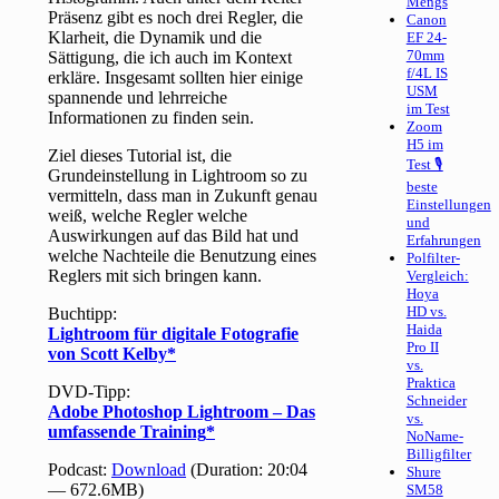
Mengs
Präsenz gibt es noch drei Regler, die
Canon
Klarheit, die Dynamik und die
EF 24-
70mm
Sättigung, die ich auch im Kontext
f/4L IS
erkläre. Insgesamt sollten hier einige
USM
spannende und lehrreiche
im Test
Informationen zu finden sein.
Zoom
H5 im
Ziel dieses Tutorial ist, die
Test 🎙
Grundeinstellung in Lightroom so zu
beste
vermitteln, dass man in Zukunft genau
Einstellungen
weiß, welche Regler welche
und
Auswirkungen auf das Bild hat und
Erfahrungen
welche Nachteile die Benutzung eines
Polfilter-
Reglers mit sich bringen kann.
Vergleich:
Hoya
HD vs.
Buchtipp:
Haida
Lightroom für digitale Fotografie
Pro II
von Scott Kelby
vs.
Praktica
DVD-Tipp:
Schneider
Adobe Photoshop Lightroom – Das
vs.
umfassende Training
NoName-
Billigfilter
Podcast:
Download
(Duration: 20:04
Shure
— 672.6MB)
SM58