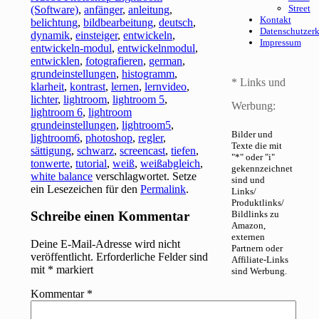
Street
(Software)
,
anfänger
,
anleitung
,
Kontakt
belichtung
,
bildbearbeitung
,
deutsch
,
Datenschutzer
dynamik
,
einsteiger
,
entwickeln
,
Impressum
entwickeln-modul
,
entwickelnmodul
,
entwicklen
,
fotografieren
,
german
,
grundeinstellungen
,
histogramm
,
* Links und
klarheit
,
kontrast
,
lernen
,
lernvideo
,
lichter
,
lightroom
,
lightroom 5
,
Werbung:
lightroom 6
,
lightroom
grundeinstellungen
,
lightroom5
,
Bilder und
lightroom6
,
photoshop
,
regler
,
Texte die mit
sättigung
,
schwarz
,
screencast
,
tiefen
,
"*" oder "i"
tonwerte
,
tutorial
,
weiß
,
weißabgleich
,
gekennzeichnet
white balance
verschlagwortet. Setze
sind und
ein Lesezeichen für den
Permalink
.
Links/
Produktlinks/
Schreibe einen Kommentar
Bildlinks zu
Amazon,
externen
Deine E-Mail-Adresse wird nicht
Partnern oder
veröffentlicht.
Erforderliche Felder sind
Affiliate-Links
mit
*
markiert
sind Werbung.
Kommentar
*