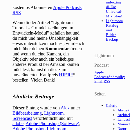
unboxing
🎤 Das
kostenlos Abonnieren
Apple Podcasts
|
Universal-
RSS
Mikrofon!
Lightroom
Wenn dir der Artikel "Lightroom
Katalog
Tutorial – Grundeinstellungen im
und
Entwickeln-Modul" gefallen hat und
Bilder
du mich und meine Unabhängigkeit
Backup
etwas unterstützen möchtest, würde ich
mich über deinen
Kommentar
freuen
und wenn du eine Kamera, ein
Lightroom
Objektiv oder auch ein beliebiges
anderes Produkt bei Amazon kaufen
Podcast
möchtest, kannst du dies zum
Apple
unveränderten Kaufpreis
HIER
*
Podcasts
Android
by
bestellen. Vielen Dank!
Email
RSS
Seiten
Ähnliche Beiträge
Galerie
Dieser Eintrag wurde von
Alex
unter
Abstrak
Bildbearbeitung
,
Lightroom
,
Archite
Screencast
veröffentlicht und mit
Landsch
adobe
,
Adobe Photoshop (Software)
,
Monoc
Adobe Photoshop Lightroom
Natur