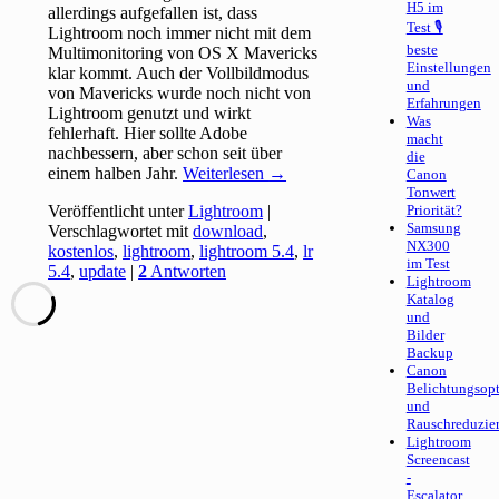
H5 im
allerdings aufgefallen ist, dass
Test 🎙
Lightroom noch immer nicht mit dem
beste
Multimonitoring von OS X Mavericks
Einstellungen
klar kommt. Auch der Vollbildmodus
und
von Mavericks wurde noch nicht von
Erfahrungen
Lightroom genutzt und wirkt
Was
fehlerhaft. Hier sollte Adobe
macht
nachbessern, aber schon seit über
die
einem halben Jahr.
Weiterlesen
→
Canon
Tonwert
Veröffentlicht unter
Lightroom
|
Priorität?
Samsung
Verschlagwortet mit
download
,
NX300
kostenlos
,
lightroom
,
lightroom 5.4
,
lr
im Test
5.4
,
update
|
2
Antworten
Lightroom
Katalog
und
Bilder
Backup
Canon
Belichtungsop
und
Rauschreduzie
Lightroom
Screencast
-
Escalator