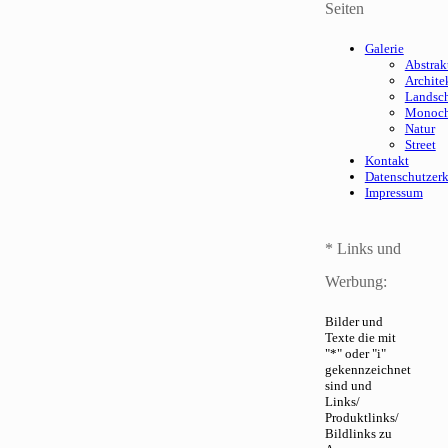
Seiten
Galerie
Abstrak
Archite
Landsch
Monoc
Natur
Street
Kontakt
Datenschutzer
Impressum
* Links und
Werbung:
Bilder und
Texte die mit
"*" oder "i"
gekennzeichnet
sind und
Links/
Produktlinks/
Bildlinks zu