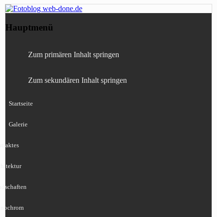
Fotografie, Blog, Lightroom, Tests,
Fotoblog web-done.de
Hauptmenü
Canon, Nikon, Sony
Zum primären Inhalt springen
Zum sekundären Inhalt springen
Startseite
Galerie
traktes
hitektur
ndschaften
nochrom