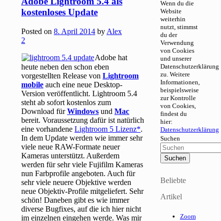
Adobe Lightroom 5.4 als
Wenn du die
kostenloses Update
Website
weiterhin
nutzt, stimmst
Posted on
8. April 2014
by
Alex
du der
2
Verwendung
von Cookies
Adobe hat
und unserer
heute neben den schon eben
Datenschutzerklärung
zu. Weitere
vorgestellten Release von
Lightroom
Informationen,
mobile
auch eine neue Desktop-
beispielsweise
Version veröffentlicht. Lightroom 5.4
zur Kontrolle
steht ab sofort kostenlos zum
von Cookies,
Download für
Windows
und
Mac
findest du
bereit. Voraussetzung dafür ist natürlich
hier:
eine vorhandene
Lightroom 5 Lizenz
.
Datenschutzerklärung
In dem Update werden wie immer sehr
Suchen
viele neue RAW-Formate neuer
Kameras unterstützt. Außerdem
werden für sehr viele Fujifilm Kameras
nun Farbprofile angeboten. Auch für
Beliebte
sehr viele neuere Objektive werden
neue Objektiv-Profile mitgeliefert. Sehr
Artikel
schön! Daneben gibt es wie immer
diverse Bugfixes, auf die ich hier nicht
Zoom
im einzelnen eingehen werde. Was mir