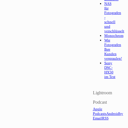
NAS
für
Fotografen
-
schnell
und
verschlüsselt
Monochrom
Wie
Fotografen
Ihre
Kunden
vergraulen!
Sony
DSC-
HX50
im Test
Lightroom
Podcast
Apple
Podcasts
Android
by
Email
RSS