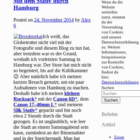
Mit dem Stativ durch
Wenn du die
Hamburg
Website
weiterhin
nutzt, stimmst
Posted on
24. November 2014
by
Alex
du der
6
Verwendung
von Cookies
Ich weiß, das
und unserer
Globetrotter nicht viel mit der
Datenschutzerklärung
zu. Weitere
Fotografie und diesem Blog zu tun hat,
Informationen,
aber trotzdem war es der Grund,
beispielsweise
weshalb ich vorletzten Samstag in
zur Kontrolle
Hamburg war. Der Store hat mich nicht
von Cookies,
so begeistert, bis auf die Kühlkammer
findest du
😉 Aber natürlich habe ich meinen
hier:
kurzen Besuch genutzt, um ein paar
Datenschutzerklärung
Aufnahmen von Hamburg zu machen.
Suchen
Deshalb habe ich meinen
kleinen
Rucksack
mit der
Canon 6D
, dem
Canon 17–40mm L
und meinem
Slik Stativ
gepackt und bin noch
Beliebte
etwa 2 Stunde durch die Stadt
gezogen. Es ist unglaublich, wie leer
Artikel
die Stadt an einem Samstagabend sein
kann, zumindest an der Binnenalster
Zoom
und in der Speicherstadt. Man hat