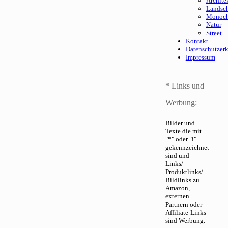
Archite
Landsch
Monoc
Natur
Street
Kontakt
Datenschutzer
Impressum
* Links und
Werbung:
Bilder und
Texte die mit
"*" oder "i"
gekennzeichnet
sind und
Links/
Produktlinks/
Bildlinks zu
Amazon,
externen
Partnern oder
Affiliate-Links
sind Werbung.