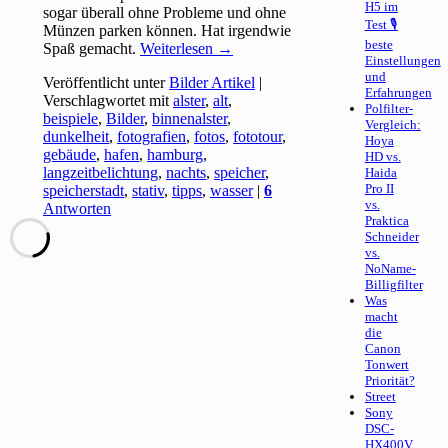
H5 im
sogar überall ohne Probleme und ohne
Test 🎙
Münzen parken können. Hat irgendwie
beste
Spaß gemacht.
Weiterlesen
→
Einstellungen
und
Veröffentlicht unter
Bilder Artikel
|
Erfahrungen
Verschlagwortet mit
alster
,
alt
,
Polfilter-
beispiele
,
Bilder
,
binnenalster
,
Vergleich:
dunkelheit
,
fotografien
,
fotos
,
fototour
,
Hoya
gebäude
,
hafen
,
hamburg
,
HD vs.
langzeitbelichtung
,
nachts
,
speicher
,
Haida
Pro II
speicherstadt
,
stativ
,
tipps
,
wasser
|
6
vs.
Antworten
Praktica
Schneider
vs.
NoName-
Billigfilter
Was
macht
die
Canon
Tonwert
Priorität?
Street
Sony
DSC-
HX400V