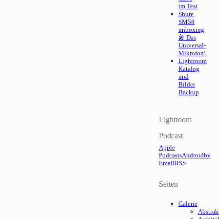
im Test
Shure
SM58
unboxing
🎤 Das
Universal-
Mikrofon!
Lightroom
Katalog
und
Bilder
Backup
Lightroom
Podcast
Apple
Podcasts
Android
by
Email
RSS
Seiten
Galerie
Abstrak