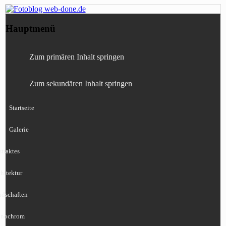
Fotografie, Blog, Lightroom, Tests,
Fotoblog web-done.de
Hauptmenü
Canon, Nikon, Sony
Zum primären Inhalt springen
Zum sekundären Inhalt springen
Startseite
Galerie
traktes
hitektur
ndschaften
nochrom