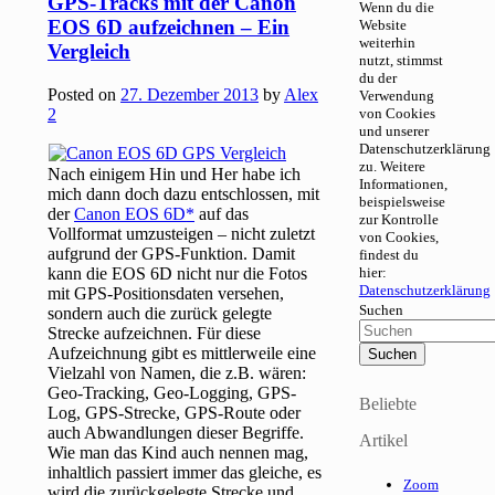
GPS-Tracks mit der Canon
Wenn du die
EOS 6D aufzeichnen – Ein
Website
weiterhin
Vergleich
nutzt, stimmst
du der
Posted on
27. Dezember 2013
by
Alex
Verwendung
2
von Cookies
und unserer
Datenschutzerklärung
zu. Weitere
Nach einigem Hin und Her habe ich
Informationen,
mich dann doch dazu entschlossen, mit
beispielsweise
der
Canon EOS 6D
auf das
zur Kontrolle
Vollformat umzusteigen – nicht zuletzt
von Cookies,
aufgrund der GPS-Funktion. Damit
findest du
kann die EOS 6D nicht nur die Fotos
hier:
Datenschutzerklärung
mit GPS-Positionsdaten versehen,
Suchen
sondern auch die zurück gelegte
Strecke aufzeichnen. Für diese
Aufzeichnung gibt es mittlerweile eine
Vielzahl von Namen, die z.B. wären:
Geo-Tracking, Geo-Logging, GPS-
Beliebte
Log, GPS-Strecke, GPS-Route oder
auch Abwandlungen dieser Begriffe.
Artikel
Wie man das Kind auch nennen mag,
inhaltlich passiert immer das gleiche, es
Zoom
wird die zurückgelegte Strecke und