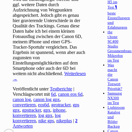
H5 im
ggf. weitere Daten durch
Test 🎙
Aufzeichnung von Wegpunkten
beste
abgespeichert. Jedoch gibt es genau
Einstellungen
hier gravierende Unterschiede in der
und
Qualität des Trackings. Genau diese
Erfahrungen
Daten habe ich bei einem kleinen
the
Fotoausflug zwischen der Canon 6D,
t.bone
meinem iPhone und einer GPS-
SC400
Studio
Tracker-Sportuhr vergleichen. Das
Grossmembran
Ergebnis ist spannend, wenn aber auch
Mikrofon
zugunsten von
im Test
Einstellungsmöglichkeiten auf dem
Was
Smartphone oder auch der 6D bei
macht
weitem nicht abschließend.
Weiterlesen
die
→
Canon
Tonwert
Veröffentlicht unter
Testberichte
|
Priorität?
Samsung
Verschlagwortet mit
6d
,
canon eos 6d
,
NX300
canon log
,
canon log gpx
,
im Test
convertieren
,
eos6d
,
geotracker
,
gps
Lightroom
gpx
,
gpstracker
,
gpx
,
iphone
,
Katalog
konvertieren
,
log gpx
,
log
und
konvertieren
,
nike gps
,
nikeplus
|
2
Bilder
Antworten
Backup
Canon