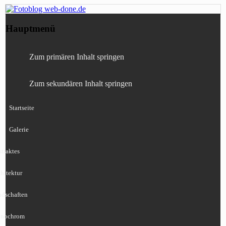
Fotografie, Blog, Lightroom, Tests,
Fotoblog web-done.de
Hauptmenü
Canon, Nikon, Sony
Zum primären Inhalt springen
Zum sekundären Inhalt springen
Startseite
Galerie
traktes
hitektur
ndschaften
nochrom