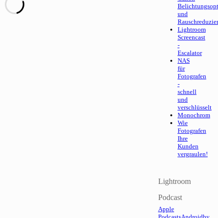
Belichtungsop
und
Rauschreduzie
Lightroom
Screencast
-
Escalator
NAS
für
Fotografen
-
schnell
und
verschlüsselt
Monochrom
Wie
Fotografen
Ihre
Kunden
vergraulen!
Lightroom
Podcast
Apple
Podcasts
Android
by