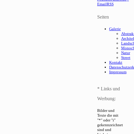
Email
RSS
Seiten
Galerie
Abstrak
Archite
Landsch
Monoc
Natur
Street
Kontakt
Datenschutzer
Impressum
* Links und
Werbung:
Bilder und
Texte die mit
"*" oder "i"
gekennzeichnet
sind und