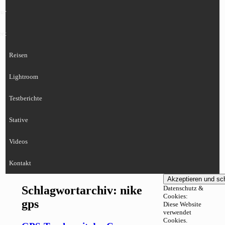
ur
eet
Reisen
Lightroom
Testberichte
Stative
Videos
Kontakt
Schlagwortarchiv:
nike
Datenschutz &
Cookies:
gps
Diese Website
verwendet
Cookies.