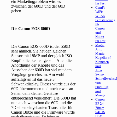
ein Marketingproblem wird es
im Test
zwischen der 600D und der 60D
CamFi
geben.
WiFi/
WLAN
Fernsteuerung
für
Die Canon EOS 600D
Canon
und
Nikon
im Test
Magic
Die Canon EOS 600D ist der 550D
Arm,
sehr ähnlich. Sie hat den gleichen
Magic
Sensor mit 18MP und der gleich ISO
Kugelkopf,
Empfindlichkeit eingebaut. Auch die
Klemmen
Anordnung der Knöpfe und das
und
Aussehen der 600D hat viel mit dem
Arca
Vorgänge gemeinsam. Am wohl
Swiss-
Schnellwechsel
auffälligsten ist das neue 3″
von
Schwenkdisplay. Dieses wurde aus der
SmallRig
60D übernommen und noch etwas an
und
Seiten dem kleinen Gehäuse
Mengs
entsprechend verkleinert. Die 600D hat
Canon
nun auch wie schon die 60D und die
EF 24-
7D einen eingebauten Transmitter für
70mm
Canon Blitze und die Firmware wurde
f/4L IS
USM
stark überarbeitet. So können