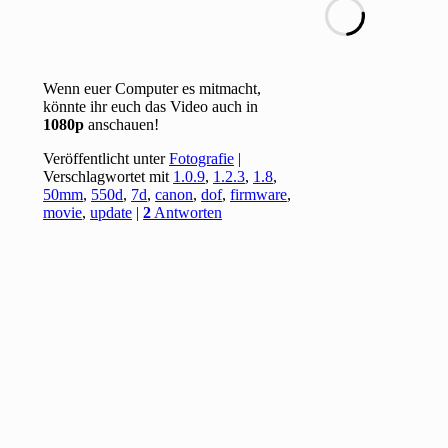
Wenn euer Computer es mitmacht,
könnte ihr euch das Video auch in
1080p
anschauen!
Veröffentlicht unter
Fotografie
|
Verschlagwortet mit
1.0.9
,
1.2.3
,
1.8
,
50mm
,
550d
,
7d
,
canon
,
dof
,
firmware
,
movie
,
update
|
2
Antworten