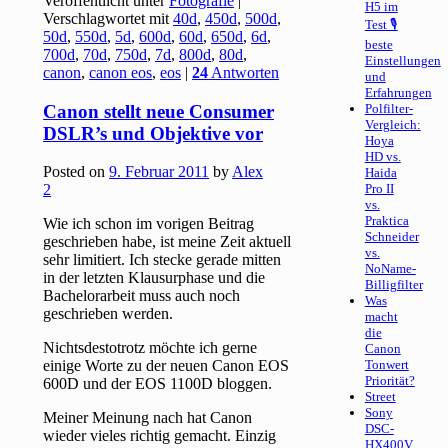
Veröffentlicht unter
Fotografie
|
H5 im
Verschlagwortet mit
40d
,
450d
,
500d
,
Test 🎙
50d
,
550d
,
5d
,
600d
,
60d
,
650d
,
6d
,
beste
700d
,
70d
,
750d
,
7d
,
800d
,
80d
,
Einstellungen
canon
,
canon eos
,
eos
|
24
Antworten
und
Erfahrungen
Canon stellt neue Consumer
Polfilter-
Vergleich:
DSLR’s und Objektive vor
Hoya
HD vs.
Posted on
9. Februar 2011
by
Alex
Haida
2
Pro II
vs.
Praktica
Wie ich schon im vorigen Beitrag
Schneider
geschrieben habe, ist meine Zeit aktuell
vs.
sehr limitiert. Ich stecke gerade mitten
NoName-
in der letzten Klausurphase und die
Billigfilter
Bachelorarbeit muss auch noch
Was
geschrieben werden.
macht
die
Nichtsdestotrotz möchte ich gerne
Canon
einige Worte zu der neuen Canon EOS
Tonwert
Priorität?
600D und der EOS 1100D bloggen.
Street
Sony
Meiner Meinung nach hat Canon
DSC-
wieder vieles richtig gemacht. Einzig
HX400V