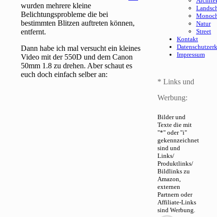
Archite
wurden mehrere kleine
Landsch
Belichtungsprobleme die bei
Monoc
bestimmten Blitzen auftreten können,
Natur
entfernt.
Street
Kontakt
Datenschutzer
Dann habe ich mal versucht ein kleines
Impressum
Video mit der 550D und dem Canon
50mm 1.8 zu drehen. Aber schaut es
euch doch einfach selber an:
* Links und
Werbung:
Bilder und
Texte die mit
"*" oder "i"
gekennzeichnet
sind und
Links/
Produktlinks/
Bildlinks zu
Amazon,
externen
Partnern oder
Affiliate-Links
sind Werbung.