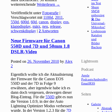
im Test
weiterreichende
Weiterlesen
→
Shure
SM58
Veröffentlicht unter
Fotografie
|
unboxing
Verschlagwortet mit
1100d
,
2011
,
🎤 Das
550d
,
600d
,
60d
,
canon
,
display
,
eos
,
Universal-
klappdisplay
,
märz
,
neu
,
release
,
Mikrofon!
schwenkdisplay
|
2
Antworten
Lightroom
Katalog
und
Neue Firmware für Canon
Bilder
550D und 7D und 50mm 1.8
Backup
DSLR-Video
Lightroom
Posted on
26. November 2010
by
Alex
2
Podcast
Eigentlich wollte ich die Aktualisierung
Apple
der Firmware für die Canon EOS
Podcasts
Android
by
550D und der 7D in Folge 9
Email
RSS
erwähnen, aber irgendwie habe ich es
dann doch vergessen, deswegen dieser
Seiten
Blog-Eintrag. Für die
550D
gibt es nun
die Version 1.0.9, in der der Auto
Galerie
Lightning Optimizer Modus verbessert
Abstrak
wurde. In der Version 1.2.3 für die
7D