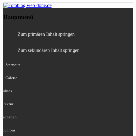
Fotografie, Blog, Lightroom, Tests,
Fotoblog web-done.de
Hauptmenü
Canon, Nikon, Sony
Zum primären Inhalt springen
Zum sekundären Inhalt springen
Startseite
Galerie
traktes
hitektur
ndschaften
nochrom