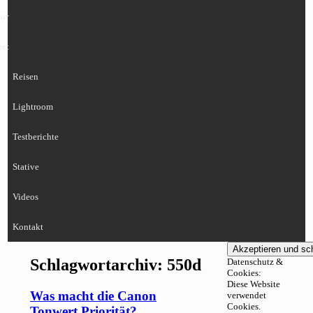
ur
eet
Reisen
Lightroom
Testberichte
Stative
Videos
Kontakt
Schlagwortarchiv:
550d
Datenschutz &
Cookies:
Diese Website
Was macht die Canon
verwendet
Cookies.
Tonwert Priorität?